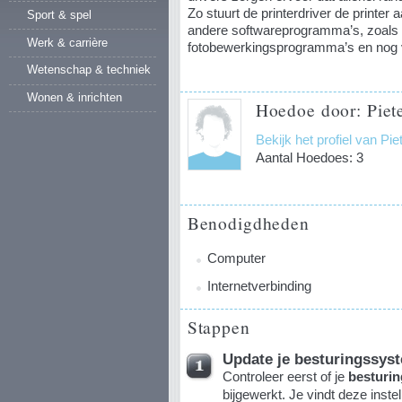
Zo stuurt de printerdriver de printer a
Sport & spel
andere softwareprogramma’s, zoals v
Werk & carrière
fotobewerkingsprogramma’s en nog 
Wetenschap & techniek
Wonen & inrichten
Hoedoe door: Piet
Bekijk het profiel van Pi
Aantal Hoedoes: 3
Benodigdheden
Computer
Internetverbinding
Stappen
Update je besturingssys
Controleer eerst of je
besturi
bijgewerkt. Je vindt deze inst