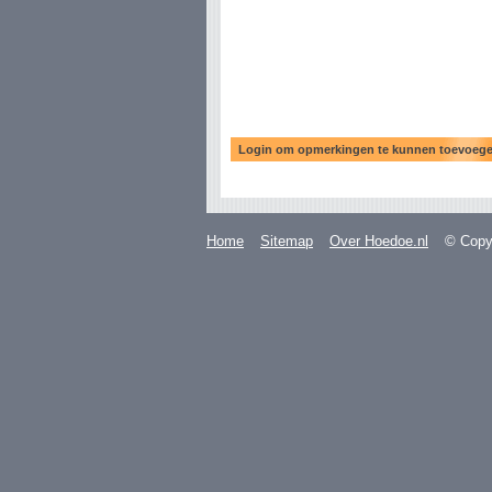
Home
Sitemap
Over Hoedoe.nl
© Copyr