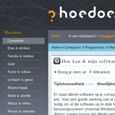
Ga
naar
inhoud.
|
Ga
naar
Hoedoes
Persoonlijke
navigatie
Home
Al een Hoedoener? »
Inloggen
hulpmiddelen
Computers
»
»
»
Home
Computers
Programma's
Hoe
Eten & drinken
Familie & relaties
Hoe kan ik mijn softwa
Geld
Document
Breng je stem uit
Afdrukken
Kunst & cultuur
acties
Lichaam & geest
Tijdshoeveelheid
1 uur
Moeilijkh
Maatschappij
Er staat allerlei software op je com
Mode & uiterlijk
iets. Voor een goede werking van al
Natuur & milieu
nodig om al die software up-to-date 
besturingssyteem (meestal Windows) 
Reizen & vakantie
drivers zorgen ervoor dat allerlei ra