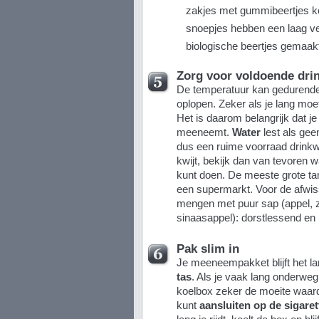
zakjes met gummibeertjes ko
snoepjes hebben een laag ve
biologische beertjes gemaak
Zorg voor voldoende dri
De temperatuur kan gedurende 
oplopen. Zeker als je lang moet
Het is daarom belangrijk dat j
meeneemt.
Water
lest als gee
dus een ruime voorraad drinkwat
kwijt, bekijk dan van tevoren 
kunt doen. De meeste grote ta
een supermarkt. Voor de afwis
mengen met puur sap (appel, z
sinaasappel): dorstlessend en 
Pak slim in
Je meeneempakket blijft het l
tas
. Als je vaak lang onderweg
koelbox zeker de moeite waard
kunt
aansluiten op de sigare