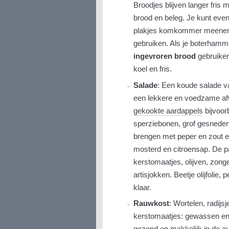
Broodjes blijven langer fris 
brood en beleg. Je kunt eve
plakjes komkommer meenemen
gebruiken. Als je boterhamme
ingevroren brood
gebruiken.
koel en fris.
Salade
: Een koude salade v
een lekkere en voedzame afw
gekookte aardappels
bijvoor
sperziebonen, grof gesneden
brengen met peper en zout en
mosterd en citroensap. De p
kerstomaatjes, olijven, zon
artisjokken. Beetje olijfolie
klaar.
Rauwkost
: Wortelen, radij
kerstomaatjes: gewassen en 
gezond en makkelijk in de au