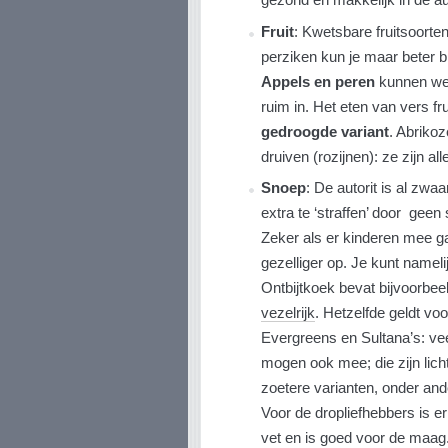
Fruit
: Kwetsbare fruitsoorte
perziken kun je maar beter bi
Appels en peren
kunnen wel 
ruim in. Het eten van vers fr
gedroogde variant
. Abrikoz
druiven (rozijnen): ze zijn a
Snoep
: De autorit is al zwaa
extra te ‘straffen’ door ge
Zeker als er kinderen mee ga
gezelliger op. Je kunt namel
Ontbijtkoek bevat bijvoorbee
vezelrijk
. Hetzelfde geldt voo
Evergreens en Sultana’s: vee
mogen ook mee; die zijn licht
zoetere varianten, onder an
Voor de dropliefhebbers is er
vet en is goed voor de maag.