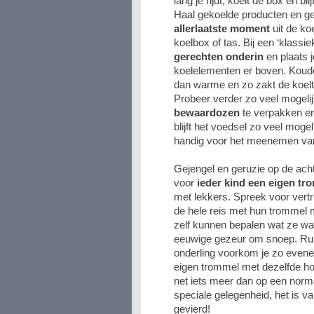
lang je rijdt, koelt de box en bl
Haal gekoelde producten en ge
allerlaatste moment
uit de ko
koelbox of tas. Bij een ‘klassie
gerechten onderin
en plaats 
koelelementen er boven. Koud
dan warme en zo zakt de koelte
Probeer verder zo veel mogeli
bewaardozen
te verpakken en 
blijft het voedsel zo veel moge
handig voor het meenemen va
Gejengel en geruzie op de ach
voor
ieder kind een eigen t
met lekkers. Spreek voor vertr
de hele reis met hun trommel 
zelf kunnen bepalen wat ze wan
eeuwige gezeur om snoep. Ruz
onderling voorkom je zo evenee
eigen trommel met dezelfde ho
net iets meer dan op een norma
speciale gelegenheid, het is v
gevierd!