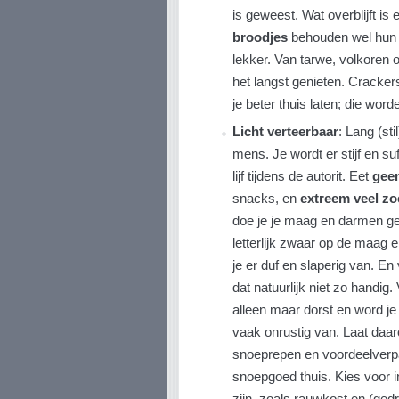
is geweest. Wat overblijft is 
broodjes
behouden wel hun v
lekker. Van tarwe, volkoren 
het langst genieten. Cracke
je beter thuis laten; die wor
Licht verteerbaar
: Lang (sti
mens. Je wordt er stijf en su
lijf tijdens de autorit. Eet
gee
snacks, en
extreem veel zo
doe je je maag en darmen geen
letterlijk zwaar op de maag
je er duf en slaperig van. E
dat natuurlijk niet zo handig. 
alleen maar dorst en word je
vaak onrustig van. Laat daa
snoeprepen en voordeelverp
snoepgoed thuis. Kies voor in
zijn, zoals rauwkost en (gedr