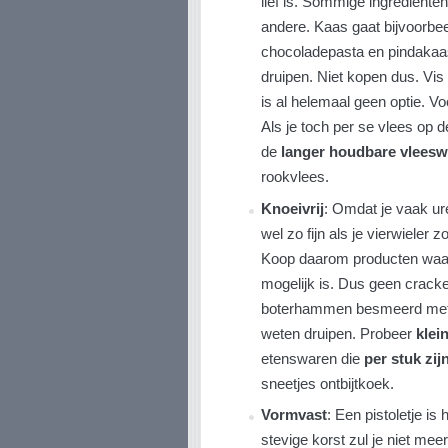
lief is. Sommige ingrediënte
andere.
Kaas gaat bijvoorbe
chocoladepasta en pindakaa
druipen. Niet kopen dus. Vis
is al helemaal geen optie. Vo
Als je toch per se vlees op d
de
langer houdbare vlees
rookvlees.
Knoeivrij
: Omdat je vaak ure
wel zo fijn als je vierwieler z
Koop daarom producten waarb
mogelijk is. Dus geen cracke
boterhammen besmeerd met s
weten druipen. Probeer
klei
etenswaren die
per stuk zij
sneetjes ontbijtkoek.
Vormvast
: Een pistoletje is
stevige korst zul je niet meer