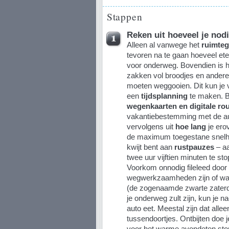
Stappen
Reken uit hoeveel je nod
Alleen al vanwege het
ruimte
tevoren na te gaan hoeveel ete
voor onderweg. Bovendien is he
zakken vol broodjes en andere
moeten weggooien. Dit kun je
een
tijdsplanning
te maken. B
wegenkaarten en digitale ro
vakantiebestemming met de au
vervolgens uit
hoe lang
je erov
de maximum toegestane snelheid.
kwijt bent aan
rustpauzes
– aa
twee uur vijftien minuten te st
Voorkom onnodig fileleed door
wegwerkzaamheden zijn of wat
(de zogenaamde zwarte zaterda
je onderweg zult zijn, kun je 
auto eet. Meestal zijn dat alle
tussendoortjes. Ontbijten doe 
voor het warme avondeten stop