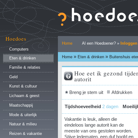
Ga
naar
inhoud.
|
Ga
naar
Hoedoes
Persoonlijke
navigatie
Home
Al een Hoedoener? »
Inloggen
hulpmiddelen
Computers
»
»
Home
Eten & drinken
Buitenshuis ete
Eten & drinken
Familie & relaties
Hoe eet ik gezond tijde
Geld
autorit
Kunst & cultuur
Document
Breng je stem uit
Afdrukken
Lichaam & geest
acties
Maatschappij
Tijdshoeveelheid
2 dagen
Moeili
Mode & uiterlijk
Vakantie is leuk, alleen die
Natuur & milieu
eindeloos lange autorit kan de
meeste van ons gestolen worden.
Reizen & vakantie
Stijve ledematen, een duf hoofd en