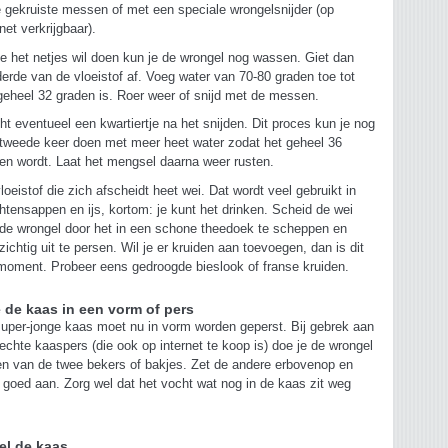
 gekruiste messen of met een speciale wrongelsnijder (op
rnet verkrijgbaar).
je het netjes wil doen kun je de wrongel nog wassen. Giet dan
erde van de vloeistof af. Voeg water van 70-80 graden toe tot
geheel 32 graden is. Roer weer of snijd met de messen.
t eventueel een kwartiertje na het snijden. Dit proces kun je nog
tweede keer doen met meer heet water zodat het geheel 36
en wordt. Laat het mengsel daarna weer rusten.
loeistof die zich afscheidt heet wei. Dat wordt veel gebruikt in
htensappen en ijs, kortom: je kunt het drinken. Scheid de wei
de wrongel door het in een schone theedoek te scheppen en
zichtig uit te persen. Wil je er kruiden aan toevoegen, dan is dit
moment. Probeer eens gedroogde bieslook of franse kruiden.
 de kaas in een vorm of pers
uper-jonge kaas moet nu in vorm worden geperst. Bij gebrek aan
echte kaaspers (die ook op internet te koop is) doe je de wrongel
en van de twee bekers of bakjes. Zet de andere erbovenop en
 goed aan. Zorg wel dat het vocht wat nog in de kaas zit weg
el de kaas