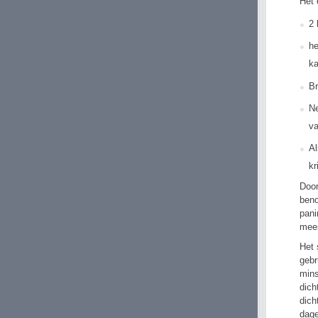
Het 
2 
he
ka
Br
Ne
va
Al
kr
Door
beno
pani
mees
Het 
gebr
mins
dich
dich
dage