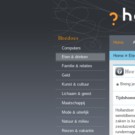
Ga
naar
inhoud.
|
Ga
naar
Hoedoes
Persoonlijke
navigatie
Home
A
hulpmiddelen
Computers
»
Home
Ete
Eten & drinken
Familie & relaties
Hoe
Geld
Document
Breng je
Kunst & cultuur
acties
Lichaam & geest
Tijdshoev
Maatschappij
Hollandser
Mode & uiterlijk
wereldberoe
zaken is ka
Natuur & milieu
zesduizend
Reizen & vakantie
rundermage