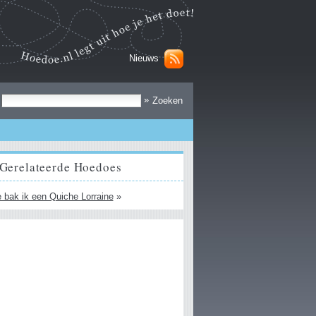
Nieuws
Zoek
»
Gerelateerde Hoedoes
 bak ik een Quiche Lorraine
»