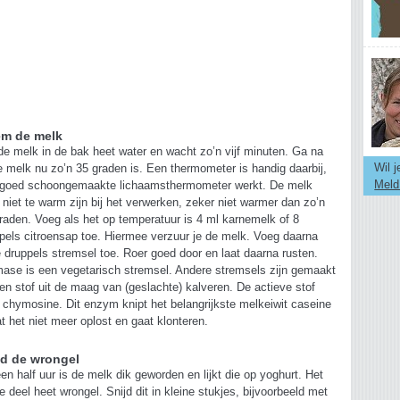
em de melk
de melk in de bak heet water en wacht zo’n vijf minuten. Ga na
Wil 
e melk nu zo’n 35 graden is. Een thermometer is handig daarbij,
Meld
 goed schoongemaakte lichaamsthermometer werkt. De melk
niet te warm zijn bij het verwerken, zeker niet warmer dan zo’n
raden. Voeg als het op temperatuur is 4 ml karnemelk of 8
pels citroensap toe. Hiermee verzuur je de melk. Voeg daarna
 druppels stremsel toe. Roer goed door en laat daarna rusten.
ase is een vegetarisch stremsel. Andere stremsels zijn gemaakt
een stof uit de maag van (geslachte) kalveren. De actieve stof
 chymosine. Dit enzym knipt het belangrijkste melkeiwit caseine
t het niet meer oplost en gaat klonteren.
jd de wrongel
en half uur is de melk dik geworden en lijkt die op yoghurt. Het
e deel heet wrongel. Snijd dit in kleine stukjes, bijvoorbeeld met