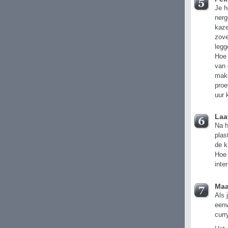
Je h
nerg
kaze
zove
legg
Hoe 
van 
make
proe
uur 
Laa
Na h
plas
de k
Hoe 
inte
Maa
Als 
eenv
curr