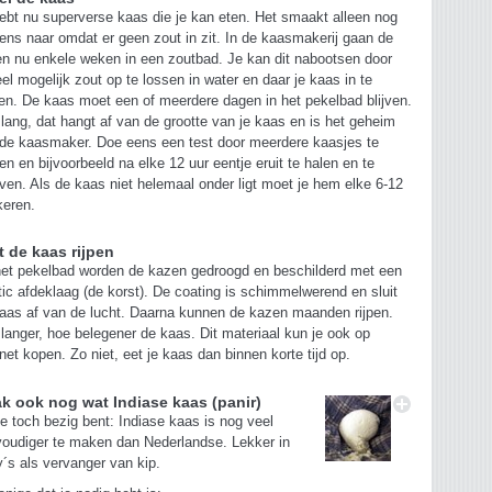
ebt nu superverse kaas die je kan eten. Het smaakt alleen nog
ens naar omdat er geen zout in zit. In de kaasmakerij gaan de
n nu enkele weken in een zoutbad. Je kan dit nabootsen door
el mogelijk zout op te lossen in water en daar je kaas in te
en. De kaas moet een of meerdere dagen in het pekelbad blijven.
lang, dat hangt af van de grootte van je kaas en is het geheim
de kaasmaker. Doe eens een test door meerdere kaasjes te
n en bijvoorbeeld na elke 12 uur eentje eruit te halen en te
ven. Als de kaas niet helemaal onder ligt moet je hem elke 6-12
keren.
t de kaas rijpen
et pekelbad worden de kazen gedroogd en beschilderd met een
tic afdeklaag (de korst). De coating is schimmelwerend en sluit
aas af van de lucht. Daarna kunnen de kazen maanden rijpen.
langer, hoe belegener de kaas. Dit materiaal kun je ook op
rnet kopen. Zo niet, eet je kaas dan binnen korte tijd op.
k ook nog wat Indiase kaas (panir)
je toch bezig bent: Indiase kaas is nog veel
oudiger te maken dan Nederlandse. Lekker in
y´s als vervanger van kip.