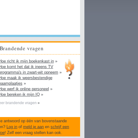
Brandende vragen
Hoe richt ik mijn boekenkast in
»
Hoe komt het dat ik ineens TV
programma's in zwart-wit opneem
»
Hoe maak ik weersbestendige
naamplaatjes
»
Hoe werf ik online personeel
»
Hoe bereken ik mijn IQ
»
er brandende vragen
»
je antwoord op één van bovenstaande
en?
Log in
of
meld je aan
en
schrijf een
doe
! Zelf een vraag stellen kan ook.