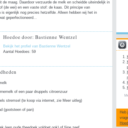
it de maag. Daardoor verzuurde de melk en scheidde uiteindelijk in
of (de wei) en een vaste stof: de kaas. Dit principe van
s eigenlijk nog precies hetzelfde. Alleen hebben wij het in
at geperfectioneerd...
Hoedoe door: Bastienne Wentzel
Bekijk het profiel van Bastienne Wentzel
Aantal Hoedoes: 59
gdheden
melk
rnemelk of een paar druppels citroenzuur
Me
els stremsel (te koop via internet, zie Meer uitleg)
d (gootsteen of pan)
Heb 
vrag
Hoe
k (een oude theedoek voldoet ook) of fijne zeef