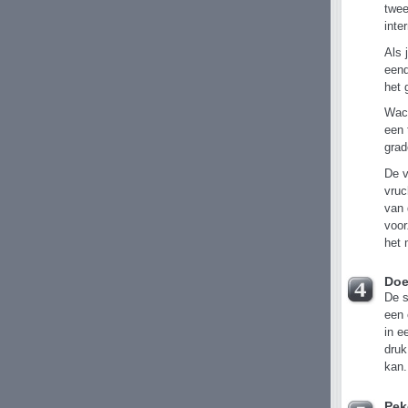
twee
inte
Als 
eend
het 
Wach
een 
grad
De v
vruc
van 
voor
het 
Doe
De s
een 
in e
druk
kan.
Pek