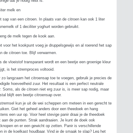
enige dat je nodig hebt is:
liter melk en
t sap van een citroen. In plaats van de citroen kan ook 1 liter
rnemelk of 1 deciliter yoghurt worden gebruikt.
eng de melk tegen de kook aan.
t voor het kookpunt voeg je druppelsgewijs en al roerend het sap
n de citroen toe. Blijf verwarmen.
s de vloeistof transparant wordt en een beetje een groenige kleur
ijgt, is het stremproces voltooid.
 zo langzaam het citroensap toe te voegen, gebruik je precies de
digde hoeveelheid zuur. Het resultaat is een perfect neutrale
r. Soms, als de citroen niet erg zuur is, is meer sap nodig, maar
tal blijft een beetje citroensap over.
stremsel kun je uit de wei scheppen om meteen in een gerecht te
uiken. Giet het geheel anders door een theedoek en hang
tens een uur op. Voor heel stevige panir draai je de theedoek
t aan de punten. Strak aandraaien. Je kunt de doek ook
tknopen en er een gewicht op zetten. Panir is verschillende
n in de koelkast houdbaar. Vind je de smaak te slap? Leg het