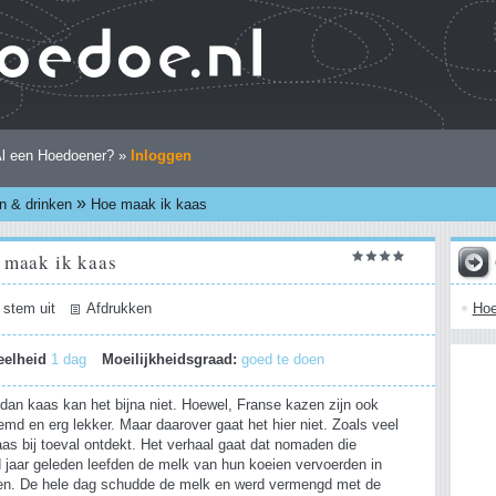
l een Hoedoener? »
Inloggen
»
n & drinken
Hoe maak ik kaas
 maak ik kaas
Hoe
 stem uit
Afdrukken
eelheid
1 dag
Moeilijkheidsgraad:
goed te doen
 dan kaas kan het bijna niet. Hoewel, Franse kazen zijn ook
md en erg lekker. Maar daarover gaat het hier niet. Zoals veel
as bij toeval ontdekt. Het verhaal gaat dat nomaden die
 jaar geleden leefden de melk van hun koeien vervoerden in
n. De hele dag schudde de melk en werd vermengd met de