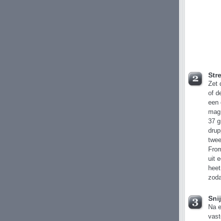
Str
Zet 
of d
een
mag 
37 g
drup
twee
From
uit 
heet
zoda
Sni
Na e
vast