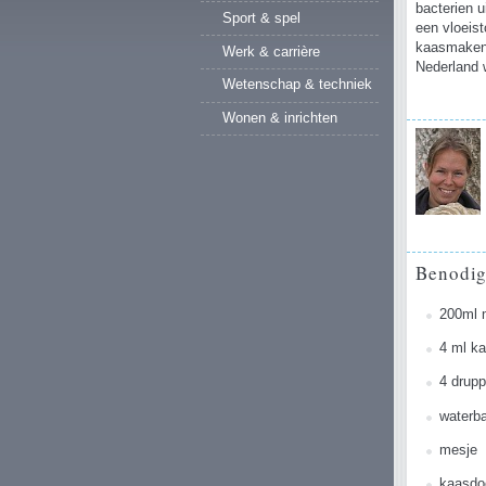
bacterien u
Sport & spel
een vloeist
kaasmaken i
Werk & carrière
Nederland w
Wetenschap & techniek
Wonen & inrichten
Benodi
200ml 
4 ml ka
4 drupp
waterba
mesje
kaasdoe