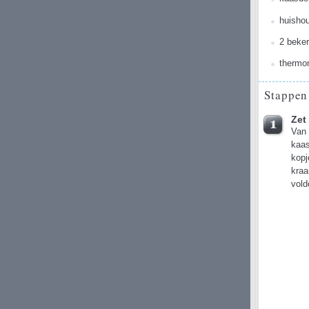
huishou
2 beker
thermo
Stappen
Zet 
Van 
kaas
kopj
kraa
vold