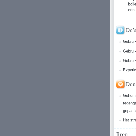
boll
erin
Do'
Gebruik
Gebruik
Gebruik
Experim
Don
Gehomog
tegeng
gepaste
Het str
Bron