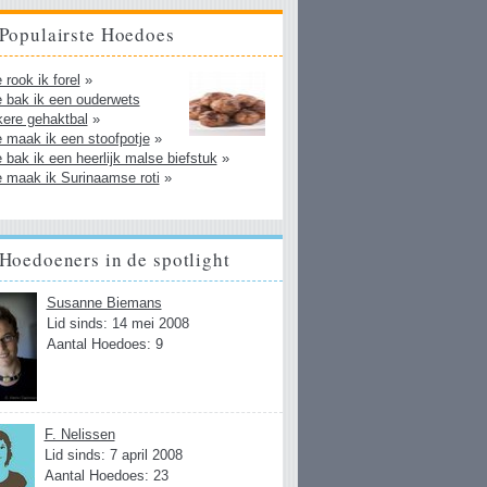
Populairste Hoedoes
 rook ik forel
»
 bak ik een ouderwets
kere gehaktbal
»
 maak ik een stoofpotje
»
 bak ik een heerlijk malse biefstuk
»
 maak ik Surinaamse roti
»
Hoedoeners in de spotlight
Susanne Biemans
Lid sinds: 14 mei 2008
Aantal Hoedoes: 9
F. Nelissen
Lid sinds: 7 april 2008
Aantal Hoedoes: 23