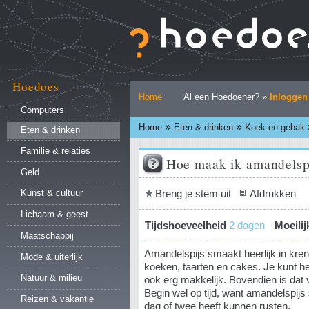
Ga
naar
inhoud.
|
Ga
naar
Hoedoes
Persoonlijke
navigatie
Home
Al een Hoedoener? »
Inloggen
hulpmiddelen
Computers
»
»
Home
Eten & drinken
Koek en gebak
Eten & drinken
Familie & relaties
Hoe maak ik amandelsp
Geld
Document
Breng je stem uit
Afdrukken
Kunst & cultuur
acties
Lichaam & geest
Tijdshoeveelheid
2 dagen
Moeili
Maatschappij
Amandelspijs smaakt heerlijk in kre
Mode & uiterlijk
koeken, taarten en cakes. Je kunt h
Natuur & milieu
ook erg makkelijk. Bovendien is dat
Begin wel op tijd, want amandelspijs
Reizen & vakantie
dag of twee heeft kunnen rusten.