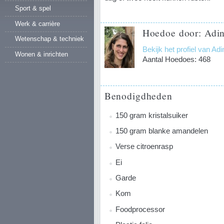
Sport & spel
Werk & carrière
Hoedoe door: Adin
Wetenschap & techniek
Bekijk het profiel van Ad
Wonen & inrichten
Aantal Hoedoes: 468
Benodigdheden
150 gram kristalsuiker
150 gram blanke amandelen
Verse citroenrasp
Ei
Garde
Kom
Foodprocessor