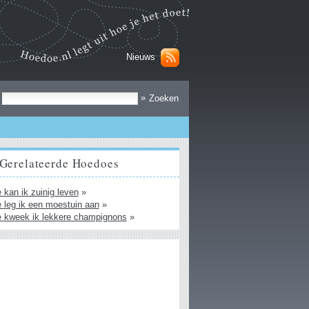
Nieuws
Zoek
»
Gerelateerde Hoedoes
 kan ik zuinig leven
»
 leg ik een moestuin aan
»
 kweek ik lekkere champignons
»