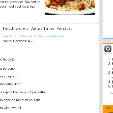
rder en gezonder. Bovendien
 eens heel veel meer tijd
Hoedoe door: Adine Faber-Versluis
Bekijk het profiel van Adine Faber-Versluis
Aantal Hoedoes: 468
gdheden
er personen:
am spaghetti
runderbouillon
jes gerookte bacon of pancetta
Me
am gepelde tomaten op saus
Heb 
m winterwortel
vrag