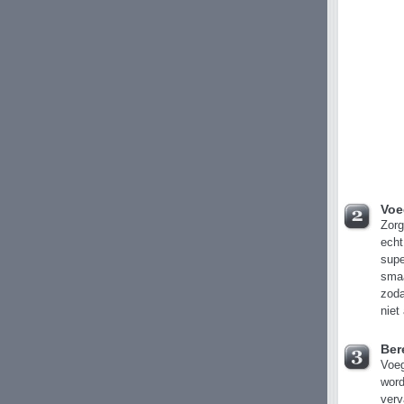
Voe
Zorg
echt
supe
smaa
zoda
niet
Ber
Voeg
word
verv