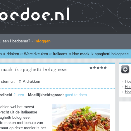
l een Hoedoener? »
Inloggen
»
»
»
n & drinken
Wereldkeuken
Italiaans
Hoe maak ik spaghetti bolognese
 maak ik spaghetti bolognese
Hoe
 stem uit
Afdrukken
Hoe
Hoe
eelheid
2 uren
Moeilijkheidsgraad:
goed te doen
schien wel het meest
echt uit de Italiaanse
aghetti bolognese.
te maken met behulp van
 maar op deze manier is het