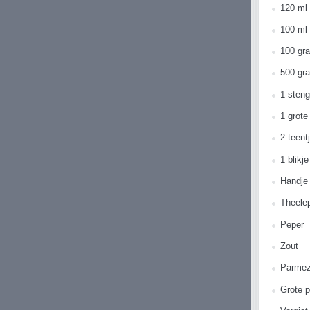
120 ml 
100 ml
100 gr
500 gr
1 steng
1 grote
2 teent
1 blikj
Handje 
Theele
Peper
Zout
Parmez
Grote 