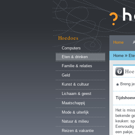
Ga
naar
inhoud.
|
Ga
naar
Hoedoes
Persoonlijke
navigatie
Home
A
hulpmiddelen
Computers
»
Home
Ete
Eten & drinken
Familie & relaties
Hoe
Geld
Document
Breng je
Kunst & cultuur
acties
Lichaam & geest
Tijdshoev
Maatschappij
Het is mis
Mode & uiterlijk
bekende ger
keuken: sp
Natuur & milieu
Eenvoudig 
Reizen & vakantie
een pakje,