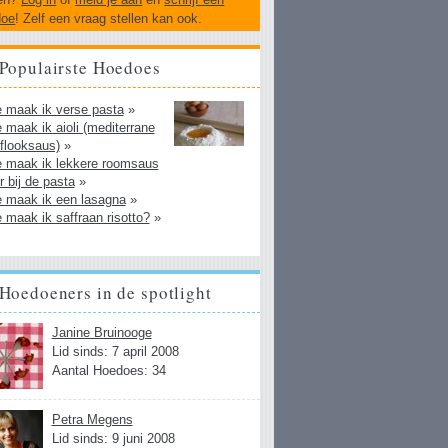
doe
! Zelf een vraag stellen kan ook.
Populairste Hoedoes
 maak ik verse pasta
»
 maak ik aioli (mediterrane
flooksaus)
»
 maak ik lekkere roomsaus
r bij de pasta
»
 maak ik een lasagna
»
 maak ik saffraan risotto?
»
Hoedoeners in de spotlight
Janine Bruinooge
Lid sinds: 7 april 2008
Aantal Hoedoes: 34
Petra Megens
Lid sinds: 9 juni 2008