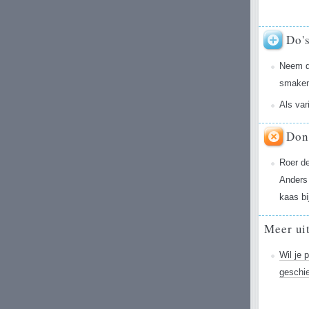
Do'
Neem de
smaken 
Als var
Don
Roer de
Anders 
kaas bi
Meer ui
Wil je 
geschie