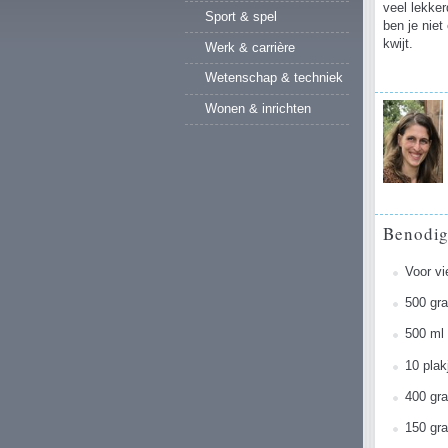
veel lekke
Sport & spel
ben je niet
kwijt.
Werk & carrière
Wetenschap & techniek
Wonen & inrichten
Benodi
Voor vi
500 gr
500 ml 
10 plak
400 gr
150 gra