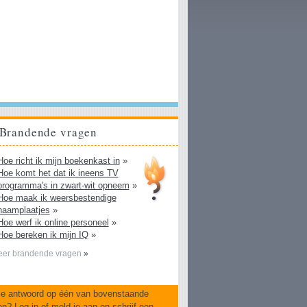
Brandende vragen
Hoe richt ik mijn boekenkast in
»
Hoe komt het dat ik ineens TV
programma's in zwart-wit opneem
»
Hoe maak ik weersbestendige
naamplaatjes
»
Hoe werf ik online personeel
»
Hoe bereken ik mijn IQ
»
er brandende vragen
»
je antwoord op één van bovenstaande
en?
Log in
of
meld je aan
en
schrijf een