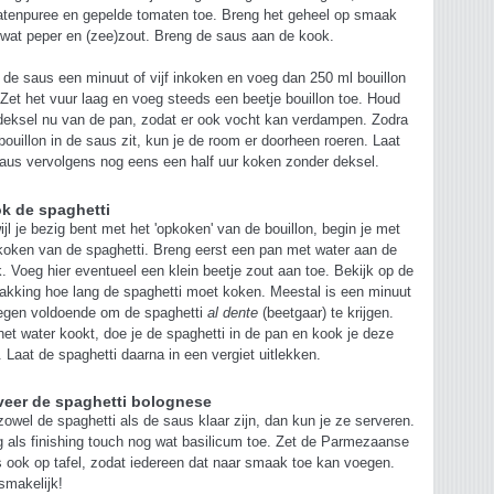
tenpuree en gepelde tomaten toe. Breng het geheel op smaak
wat peper en (zee)zout. Breng de saus aan de kook.
 de saus een minuut of vijf inkoken en voeg dan 250 ml bouillon
 Zet het vuur laag en voeg steeds een beetje bouillon toe. Houd
deksel nu van de pan, zodat er ook vocht kan verdampen. Zodra
 bouillon in de saus zit, kun je de room er doorheen roeren. Laat
aus vervolgens nog eens een half uur koken zonder deksel.
k de spaghetti
ijl je bezig bent met het 'opkoken' van de bouillon, begin je met
koken van de spaghetti. Breng eerst een pan met water aan de
. Voeg hier eventueel een klein beetje zout aan toe. Bekijk op de
akking hoe lang de spaghetti moet koken. Meestal is een minuut
egen voldoende om de spaghetti
al dente
(beetgaar) te krijgen.
het water kookt, doe je de spaghetti in de pan en kook je deze
. Laat de spaghetti daarna in een vergiet uitlekken.
veer de spaghetti bolognese
zowel de spaghetti als de saus klaar zijn, dan kun je ze serveren.
 als finishing touch nog wat basilicum toe. Zet de Parmezaanse
 ook op tafel, zodat iedereen dat naar smaak toe kan voegen.
smakelijk!