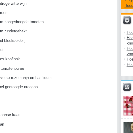
droge witte wijn
Hoe
 room
am zongedroogde tomaten
am rundergehakt
Hoe
Hoe
el bleekselderij
kno
Hoe
 ui
voo
Hoe
jes knoflook
Hoe
e tomatenpuree
verse rozemarijn en basilicum
pel gedroogde oregano
aanse kaas
pan