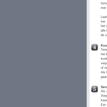
toma
met 
Laat
toe.
het 
alle
de s
Koo
Terw
het 
kook
verp
of n
Als 
gaar
Ser
Als 
Voeg
kaas
Eet 