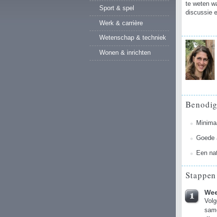
te weten wa
Sport & spel
discussie e
Werk & carrière
Wetenschap & techniek
Wonen & inrichten
Benodi
Minimaa
Goede 
Een nat
Stappen
Wee
Volg
same