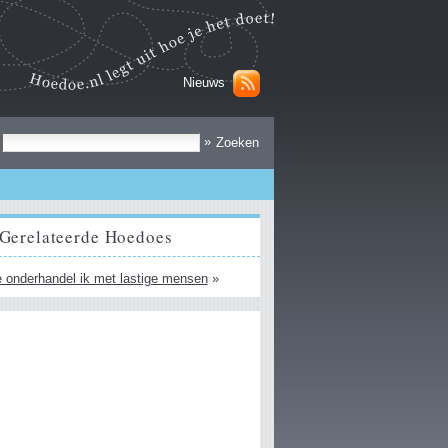
Nieuws
Zoek
»
Gerelateerde Hoedoes
 onderhandel ik met lastige mensen
»