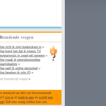
Brandende vragen
Hoe richt ik mijn boekenkast in
»
Hoe komt het dat ik ineens TV
programma's in zwart-wit opneem
»
Hoe maak ik weersbestendige
naamplaatjes
»
Hoe werf ik online personeel
»
Hoe bereken ik mijn IQ
»
er brandende vragen
»
je antwoord op één van bovenstaande
en?
Log in
of
meld je aan
en
schrijf een
doe
! Zelf een vraag stellen kan ook.