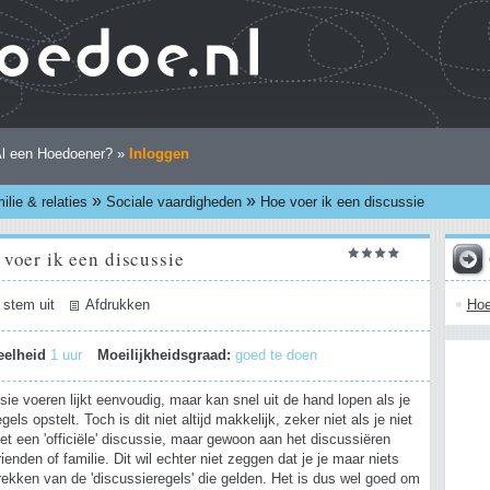
l een Hoedoener? »
Inloggen
»
»
ilie & relaties
Sociale vaardigheden
Hoe voer ik een discussie
voer ik een discussie
Hoe
 stem uit
Afdrukken
eelheid
1 uur
Moeilijkheidsgraad:
goed te doen
ie voeren lijkt eenvoudig, maar kan snel uit de hand lopen als je
els opstelt. Toch is dit niet altijd makkelijk, zeker niet als je niet
t een 'officiële' discussie, maar gewoon aan het discussiëren
ienden of familie. Dit wil echter niet zeggen dat je je maar niets
rekken van de 'discussieregels' die gelden. Het is dus wel goed om