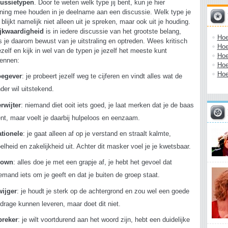
cussietypen
. Door te weten welk type jij bent, kun je hier
ning mee houden in je deelname aan een discussie. Welk type je
 blijkt namelijk niet alleen uit je spreken, maar ook uit je houding.
ijkwaardigheid
is in iedere discussie van het grootste belang,
Hoe
 je daarom bewust van je uitstraling en optreden. Wees kritisch
Hoe
ezelf en kijk in wel van de typen je jezelf het meeste kunt
Hoe
ennen:
Hoe
Hoe
oegever
: je probeert jezelf weg te cijferen en vindt alles wat de
der wil uitstekend.
rwijter
: niemand diet ooit iets goed, je laat merken dat je de baas
nt, maar voelt je daarbij hulpeloos en eenzaam.
ationele
: je gaat alleen af op je verstand en straalt kalmte,
elheid en zakelijkheid uit. Achter dit masker voel je je kwetsbaar.
lown
: alles doe je met een grapje af, je hebt het gevoel dat
emand iets om je geeft en dat je buiten de groep staat.
wijger
: je houdt je sterk op de achtergrond en zou wel een goede
jdrage kunnen leveren, maar doet dit niet.
preker
: je wilt voortdurend aan het woord zijn, hebt een duidelijke