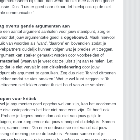
ngeïnteresseerd bij staat, dan werkt dit niet mee aan een goede
ussie. Dus: 'Luister goed naar elkaar; let hierbij ook op de niet-
ale communicatie.'
ag overtuigende argumenten aan
je een aantal argument aanhalen voor jouw standpunt, zorg er
voor dat jouw argumentatie goed is
opgebouwd
. Maak hiervoor
uik van woorden als 'want', 'daarom' en 'bovendien' zodat je
rekpartners duidelijk kunnen volgen wat je precies wilt zeggen.
rgument kan sterker gemaakt worden door voorbeelden of
ermateriaal
(waarvan je weet dat ze juist zijn) aan te halen. Let
op dat je niet vervalt in een
cirkelredenering
door jouw
dpunt als argument te gebruiken. Zeg dus niet: 'ik vind citroenen
 lekker omdat ze vies smaken.' Wat je wel kunt zeggen is: 'ik
 citroenen niet lekker omdat ik niet houd van zure smaken.'
 open voor kritiek
el je argumenten goed opgebouwd kan zijn, kan het voorkomen
je discussiepartners het hier niet mee eens zijn. Dit hoeft ook
. Probeer je 'tegenstander' dan ook niet van jouw gelijk te
tuigen, maar zorg ervoor dat jouw standpunt duidelijk is. Samen
en, samen leren: 'Ga er in de discussie niet vanuit dat jouw
ssing of mening per se de beste is. Probeer samen met je
groepsleden naar oplossingen te zoeken en samen een mening