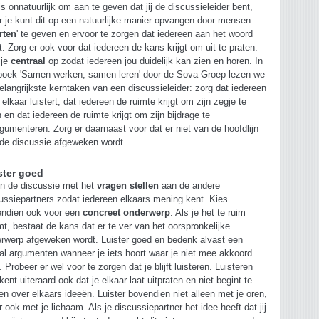
is onnatuurlijk om aan te geven dat jij de discussieleider bent,
 je kunt dit op een natuurlijke manier opvangen door mensen
rten
' te geven en ervoor te zorgen dat iedereen aan het woord
. Zorg er ook voor dat iedereen de kans krijgt om uit te praten.
 je
centraal
op zodat iedereen jou duidelijk kan zien en horen. In
boek 'Samen werken, samen leren' door de Sova Groep lezen we
elangrijkste kerntaken van een discussieleider: zorg dat iedereen
 elkaar luistert, dat iedereen de ruimte krijgt om zijn zegje te
 en dat iedereen de ruimte krijgt om zijn bijdrage te
gumenteren. Zorg er daarnaast voor dat er niet van de hoofdlijn
de discussie afgeweken wordt.
ster goed
n de discussie met het
vragen stellen
aan de andere
ussiepartners zodat iedereen elkaars mening kent. Kies
ndien ook voor een
concreet onderwerp
. Als je het te ruim
t, bestaat de kans dat er te ver van het oorspronkelijke
rwerp afgeweken wordt. Luister goed en bedenk alvast een
al argumenten wanneer je iets hoort waar je niet mee akkoord
. Probeer er wel voor te zorgen dat je blijft luisteren. Luisteren
kent uiteraard ook dat je elkaar laat uitpraten en niet begint te
en over elkaars ideeën. Luister bovendien niet alleen met je oren,
 ook met je lichaam. Als je discussiepartner het idee heeft dat jij