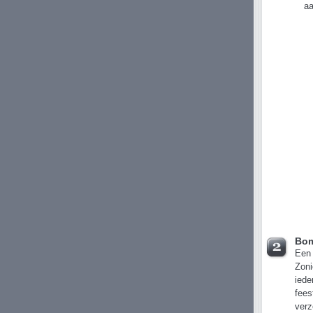
aa
Bom
Een 
Zoni
iede
fees
verz