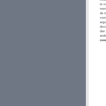
te v
meni
de r
voor
argu
disc
dan 
ande
over