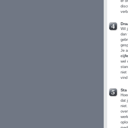
er o
disc
verb
Dra
Wil 
dan 
gebr
gesp
Je a
cijf
wel 
stan
niet
vind
Sta
Hoew
dat 
niet
over
werk
oplo
mede