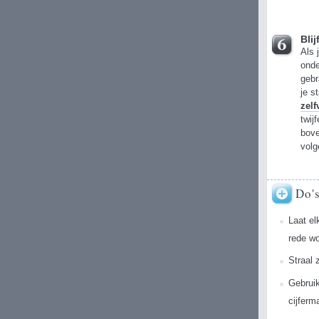
Bli
Als 
ond
gebr
je s
zel
twij
bove
volg
Do'
Laat el
rede wo
Straal 
Gebrui
cijferm