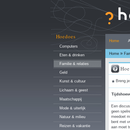
Ga
naar
inhoud.
|
Ga
naar
Hoedoes
Persoonlijke
navigatie
Home
A
hulpmiddelen
Computers
»
Home
Fam
Eten & drinken
Familie & relaties
Hoe 
Geld
Document
Breng je
Kunst & cultuur
acties
Lichaam & geest
Tijdshoev
Maatschappij
Een discuss
Mode & uiterlijk
geen spelreg
meedoet me
Natuur & milieu
bent met vr
Reizen & vakantie
aan moet t