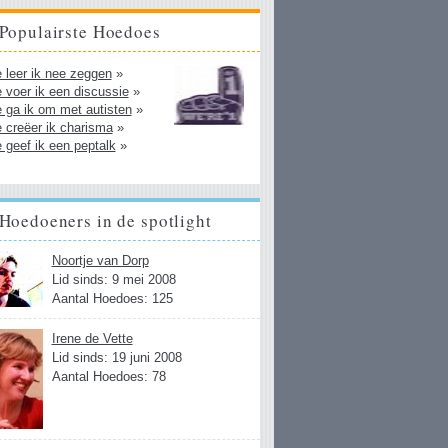
Populairste Hoedoes
 leer ik nee zeggen
»
 voer ik een discussie
»
 ga ik om met autisten
»
 creëer ik charisma
»
 geef ik een peptalk
»
Hoedoeners in de spotlight
Noortje van Dorp
Lid sinds: 9 mei 2008
Aantal Hoedoes: 125
Irene de Vette
Lid sinds: 19 juni 2008
Aantal Hoedoes: 78