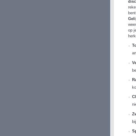
dis
reke
bent
Gel
wees
op j
herk
T
an
Ve
be
R
ko
C
ni
Z
bi
S