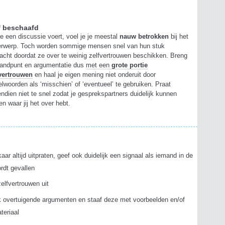
jf beschaafd
je een discussie voert, voel je je meestal
nauw betrokken
bij het
erwerp. Toch worden sommige mensen snel van hun stuk
acht doordat ze over te weinig zelfvertrouwen beschikken. Breng
tandpunt en argumentatie dus
met een
grote portie
fvertrouwen
en haal je eigen mening niet onderuit door
felwoorden als ‘misschien’ of ‘eventueel’ te gebruiken. Praat
ndien niet te snel zodat je gesprekspartners duidelijk kunnen
en waar jij het over hebt.
s
kaar altijd uitpraten, geef ook duidelijk een signaal als iemand in de
rdt gevallen
zelfvertrouwen uit
k overtuigende argumenten en staaf deze met voorbeelden en/of
ateriaal