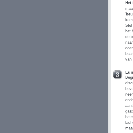
Het 
maar
'
beu
komt
Stel
het 
de b
naar
doen
bear
van 
Lui
Begi
disc
bove
neem
onde
aant
gaat
bete
lach
maar