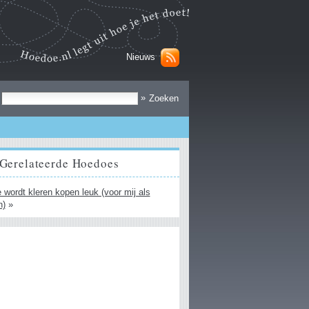
Nieuws
Zoek
»
Gerelateerde Hoedoes
 wordt kleren kopen leuk (voor mij als
n)
»