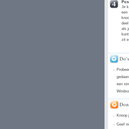
Pos
Je k
een 
knoo
deel
als 
kunt
zit 
Do'
Probee
gedaan,
een str
Windso
Don
Knoop j
Geef ni