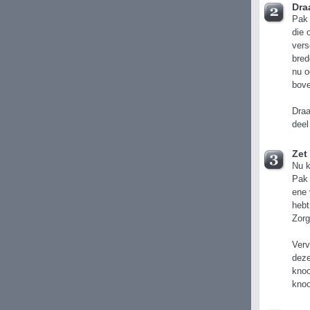
Dra
Pak 
die 
vers
bred
nu o
bov
Draa
deel
Zet
Nu k
Pak 
ene 
hebt
Zorg
Verv
deze
knoo
knoo