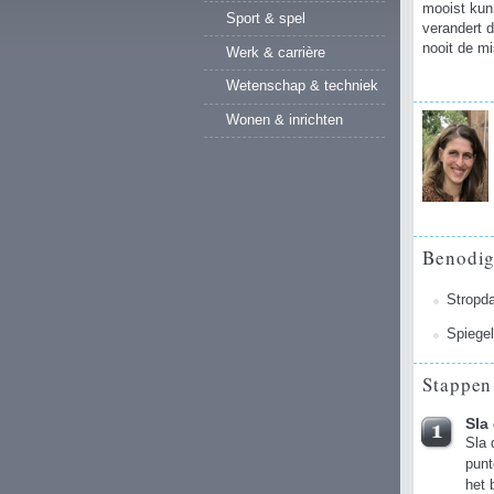
mooist kun
Sport & spel
verandert 
nooit de mi
Werk & carrière
Wetenschap & techniek
Wonen & inrichten
Benodi
Stropd
Spiege
Stappen
Sla
Sla 
punt
het 