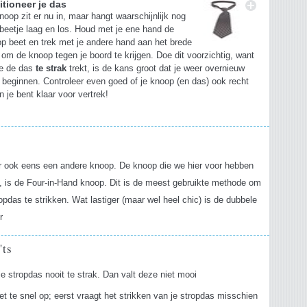
itioneer je das
noop zit er nu in, maar hangt waarschijnlijk nog
beetje laag en los. Houd met je ene hand de
p beet en trek met je andere hand aan het brede
 om de knoop tegen je boord te krijgen. Doe dit voorzichtig, want
je de das
te strak
trekt, is de kans groot dat je weer overnieuw
 beginnen. Controleer even goed of je knoop (en das) ook recht
en je bent klaar voor vertrek!
s
r ook eens een andere knoop. De knoop die we hier voor hebben
 is de Four-in-Hand knoop. Dit is de meest gebruikte methode om
opdas te strikken. Wat lastiger (maar wel heel chic) is de dubbele
r
'ts
e stropdas nooit te strak. Dan valt deze niet mooi
et te snel op; eerst vraagt het strikken van je stropdas misschien