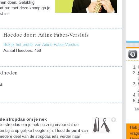
nen doen. Gelukkig
dat nu: met deze knoop ga je
st in!
Hoedoe door: Adine Faber-Versluis
Bekijk het profiel van Adine Faber-Versluis
Aantal Hoedoes: 468
gdheden
as
l
Me
 de stropdas om je nek
de stropdas om je nek en zorg ervoor dat de
Heb 
en bijna op gelijke hoogte zijn. Houd de
punt
van
vrag
bredere deel van de stropdas iets verder naar