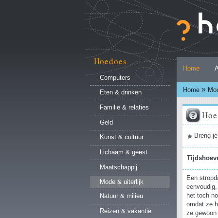
Ga
naar
inhoud.
|
Ga
naar
Hoedoes
Persoonlijke
navigatie
Home
A
hulpmiddelen
Computers
»
Home
Mod
Eten & drinken
Familie & relaties
Hoe
Geld
Document
Breng je
Kunst & cultuur
acties
Lichaam & geest
Tijdshoev
Maatschappij
Een stropda
Mode & uiterlijk
eenvoudig,
het toch no
Natuur & milieu
omdat ze h
Reizen & vakantie
ze gewoon 