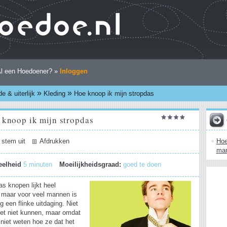
l een Hoedoener? »
Inloggen
»
»
e & uiterlijk
Kleding
Hoe knoop ik mijn stropdas
 knoop ik mijn stropdas
Hoe
 stem uit
Afdrukken
ma
eelheid
5 minuten
Moeilijkheidsgraad:
goed te doen
s knopen lijkt heel
 maar voor veel mannen is
g een flinke uitdaging. Niet
et niet kunnen, maar omdat
niet weten hoe ze dat het