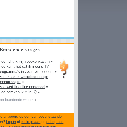
Brandende vragen
Hoe richt ik mijn boekenkast in
»
Hoe komt het dat ik ineens TV
programma's in zwart-wit opneem
»
Hoe maak ik weersbestendige
naamplaatjes
»
Hoe werf ik online personeel
»
Hoe bereken ik mijn IQ
»
er brandende vragen
»
je antwoord op één van bovenstaande
en?
Log in
of
meld je aan
en
schrijf een