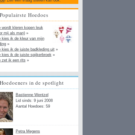
doe
! Zelf een vraag stellen kan ook.
Populairste Hoedoes
 wordt kleren kopen leuk
or mij als man)
»
 kies ik de kleur van mijn
ding
»
 kies ik de juiste badkleding uit
»
 kies ik de juiste spijkerbroek
»
 zet ik een rits
»
Hoedoeners in de spotlight
Bastienne Wentzel
Lid sinds: 9 juni 2008
Aantal Hoedoes: 59
Petra Megens