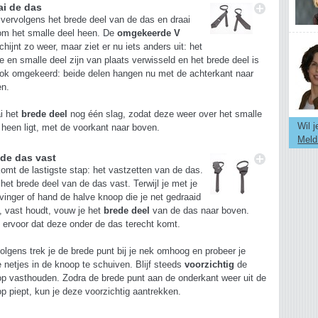
ai de das
vervolgens het brede deel van de das en draai
om het smalle deel heen. De
omgekeerde V
chijnt zo weer, maar ziet er nu iets anders uit: het
e en smalle deel zijn van plaats verwisseld en het brede deel is
ok omgekeerd: beide delen hangen nu met de achterkant naar
en.
i het
brede deel
nog één slag, zodat deze weer over het smalle
Wil 
 heen ligt, met de voorkant naar boven.
Meld
 de das vast
omt de lastigste stap: het vastzetten van de das.
het brede deel van de das vast. Terwijl je met je
vinger of hand de halve knoop die je net gedraaid
, vast houdt, vouw je het
brede deel
van de das naar boven.
 ervoor dat deze onder de das terecht komt.
olgens trek je de brede punt bij je nek omhoog en probeer je
 netjes in de knoop te schuiven. Blijf steeds
voorzichtig
de
p vasthouden. Zodra de brede punt aan de onderkant weer uit de
p piept, kun je deze voorzichtig aantrekken.