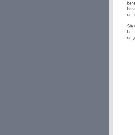
bene
hang
smal
Sla 
het 
omg