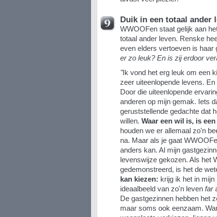
Duik in een totaal ander 
WWOOFen staat gelijk aan het
totaal ander leven. Renske hee
even elders vertoeven is haar
er zo leuk? En is zij erdoor v
"
Ik vond het erg leuk om een ki
zeer uiteenlopende levens. En d
Door die uiteenlopende ervaring
anderen op mijn gemak. Iets dat 
geruststellende gedachte dat h
willen.
Waar een wil is, is ee
houden we er allemaal zo'n bee
na. Maar als je gaat WWOOFen 
anders kan. Al mijn gastgezin
levenswijze gekozen. Als het
gedemonstreerd, is het de wet
kan
kiezen:
krijg ik het in mij
ideaalbeeld van zo'n leven
far
De gastgezinnen hebben het zeke
maar soms ook eenzaam. Want 