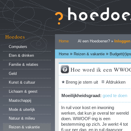
Ga
naar
inhoud.
|
Ga
naar
Hoedoes
Persoonlijke
navigatie
Home
Al een Hoedoener? »
Inloggen
hulpmiddelen
Computers
»
»
Home
Reizen & vakantie
Budgett(r)ip
Eten & drinken
Familie & relaties
Hoe word ik een WWO
Geld
Document
Breng je stem uit
Afdrukken
Kunst & cultuur
acties
Lichaam & geest
Moeilijkheidsgraad:
goed te doen
Maatschappij
In ruil voor kost en inwoning
Mode & uiterlijk
werken, dat kun je overal ter wereld
doen. WWOOF-ing is een
Natuur & milieu
bestemming op zich. Je werkt 4 tot
Reizen & vakantie
6 uur per dag, en in ruil daarvoor