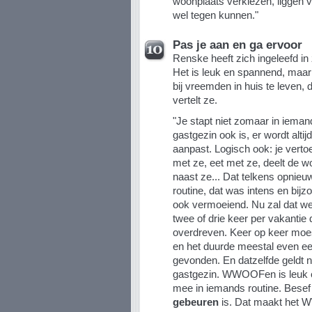
woonplaats verkiezen, liggen 
wel tegen kunnen."
Pas je aan en ga ervoor
Renske heeft zich ingeleefd in
Het is leuk en spannend, maa
bij vreemden in huis te leven, 
vertelt ze.
"Je stapt niet zomaar in ieman
gastgezin ook is, er wordt altij
aanpast. Logisch ook: je verto
met ze, eet met ze, deelt de 
naast ze... Dat telkens opnie
routine, dat was intens en bij
ook vermoeiend. Nu zal dat wel
twee of drie keer per vakanti
overdreven. Keer op keer moe
en
het duurde meestal even eer
gevonden. En datzelfde geldt n
gastgezin. WWOOFen is leuk e
mee in iemands routine. Besef
gebeuren
is.
Dat maakt het W