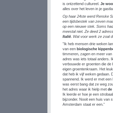
is ontzettend cultureel.
Je woon
alles over het leven in je gastl
Op haar 24ste werd Renske S
een tijdsbestek van zeven maa
op een nieuwe stek. Soms had 
meestal niet. Ze deed 2 adres
Italië
. Wat voor werk ze zoal 
"Ik heb mensen drie weken lan
van een
biologische kippenb
timmeren, zagen en meer van d
adres was iets totaal anders. 
verbouwde er groenten die de b
eigen groentenkraam. Het leuk
dat heb ik vijf weken gedaan. 
spannend. Ik werd er met een 
was eerst bang dat ze weg zou
het adres waar ik hielp met
de
Ik leerde er hoe je een stroba
bijzonder. Nooit een huis van s
Amsterdam staat er een."