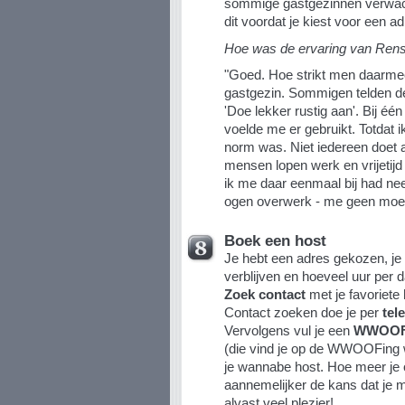
sommige gastgezinnen verwac
dit voordat je kiest voor een ad
Hoe was de ervaring van Rens
"Goed. Hoe strikt men daarmee
gastgezin. Sommigen telden de
'Doe lekker rustig aan'. Bij één
voelde me er gebruikt. Totdat i
norm was. Niet iedereen doet 
mensen lopen werk en vrijetijd
ik me daar eenmaal bij had neer
ogen overwerk - me geen moei
Boek een host
Je hebt een adres gekozen, je 
verblijven en hoeveel uur per 
Zoek contact
met je favoriete 
Contact zoeken doe je per
tel
Vervolgens vul je een
WWOOFER
(die vind je op de WWOOFing w
je wannabe host. Hoe meer je ov
aannemelijker de kans dat je
alvast veel plezier!