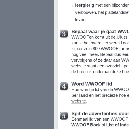
leergierig
met een bijzondere
verbouwen, het plattelandsl
leven.
Bepaal waar je gaat W
WWOOFen komt uit de UK (sin
kun je het overal ter wereld do
zijn er zo'n 800 WWOOF farms e
nog veel meer. Bepaal dus eerst
vervolgens of ze daar aan WW
website staat een overzicht per
de bronlink onderaan deze ho
Word WWOOF lid
Hoe word je lid van de WWOO
per land
en het precieze hoe e
website
.
Spit de advertenties doo
Eenmaal lid van een WWOOF org
WWOOF Boek
of
List of In