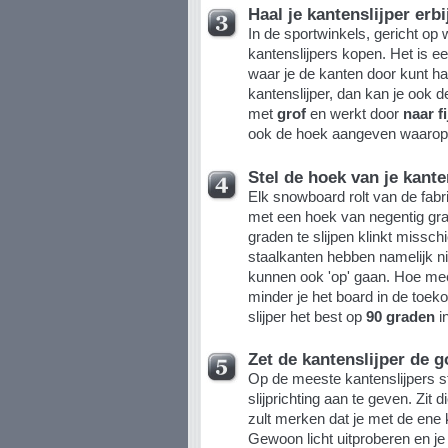
Haal je kantenslijper erbi
In de sportwinkels, gericht op 
kantenslijpers kopen. Het is e
waar je de kanten door kunt h
kantenslijper, dan kan je ook 
met
grof
en werkt door
naar fi
ook de hoek aangeven waarop je
Stel de hoek van je kante
Elk snowboard rolt van de fab
met een hoek van negentig gra
graden te slijpen klinkt misschi
staalkanten hebben namelijk ni
kunnen ook 'op' gaan. Hoe meer 
minder je het board in de toeko
slijper het best op
90 graden
in
Zet de kantenslijper de g
Op de meeste kantenslijpers s
slijprichting aan te geven. Zit d
zult merken dat je met de ene ka
Gewoon licht uitproberen en je 