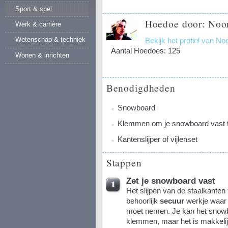
Sport & spel
Hoedoe door: Noor
Werk & carrière
Wetenschap & techniek
Bekijk het profiel van No
Aantal Hoedoes: 125
Wonen & inrichten
Benodigdheden
Snowboard
Klemmen om je snowboard vast t
Kantenslijper of vijlenset
Stappen
Zet je snowboard vast
Het slijpen van de staalkanten
behoorlijk
secuur
werkje waar j
moet nemen. Je kan het snowb
klemmen, maar het is makkelij