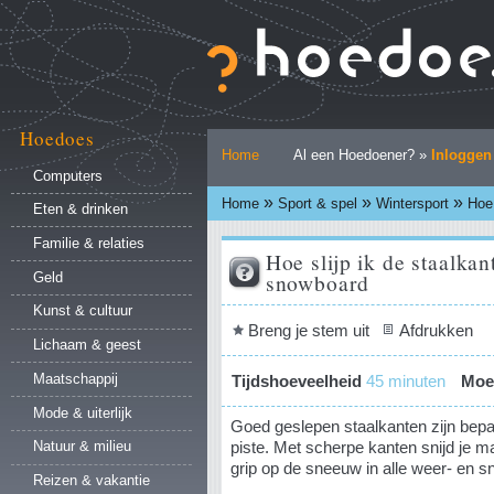
Ga
naar
inhoud.
|
Ga
naar
Hoedoes
Persoonlijke
navigatie
Home
Al een Hoedoener? »
Inloggen
hulpmiddelen
Computers
»
»
»
Home
Sport & spel
Wintersport
Hoe 
Eten & drinken
Familie & relaties
Hoe slijp ik de staalka
snowboard
Geld
Kunst & cultuur
Document
Breng je stem uit
Afdrukken
Lichaam & geest
acties
Maatschappij
Tijdshoeveelheid
45 minuten
Moei
Mode & uiterlijk
Goed geslepen staalkanten zijn bepa
piste. Met scherpe kanten snijd je ma
Natuur & milieu
grip op de sneeuw in alle weer- en s
Reizen & vakantie