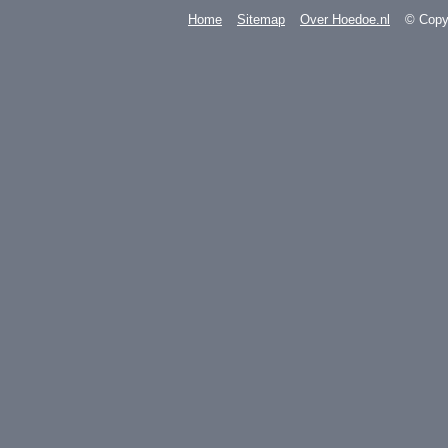
Home
Sitemap
Over Hoedoe.nl
© Copyr