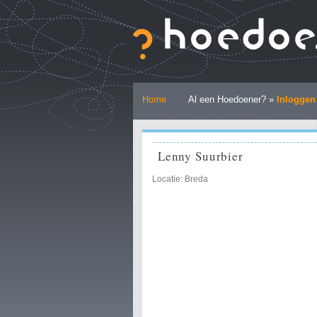
Ga
naar
inhoud.
|
Ga
naar
Persoonlijke
navigatie
Home
Al een Hoedoener? »
Inloggen
hulpmiddelen
Lenny Suurbier
Locatie: Breda