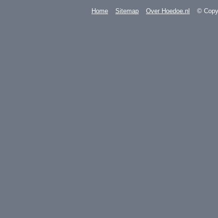
Home
Sitemap
Over Hoedoe.nl
© Copyr