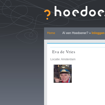
Ga
naar
inhoud.
|
Ga
naar
Persoonlijke
navigatie
Home
Al een Hoedoener? »
Inloggen
hulpmiddelen
Eva de Vries
Locatie: Amsterdam