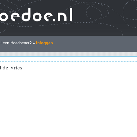
l een Hoedoener? »
Inloggen
 de Vries