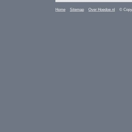
Home
Sitemap
Over Hoedoe.nl
© Copyr