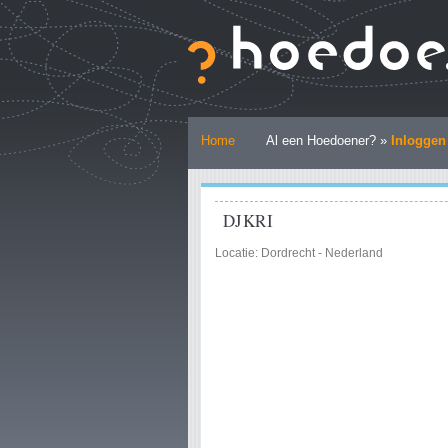
Ga
naar
inhoud.
|
Ga
naar
Persoonlijke
navigatie
Home
Al een Hoedoener? »
Inloggen
hulpmiddelen
DJKRI
Locatie: Dordrecht - Nederland