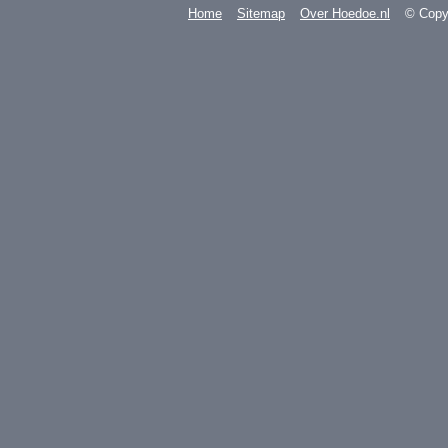
Home
Sitemap
Over Hoedoe.nl
© Copyr