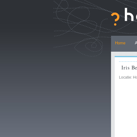
Ga
naar
inhoud.
|
Ga
naar
Persoonlijke
navigatie
Home
A
hulpmiddelen
Iris B
Locatie: H