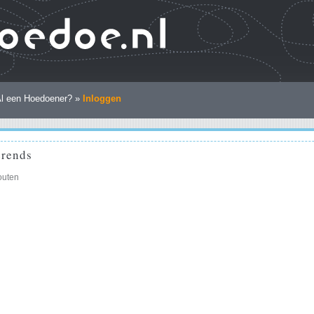
l een Hoedoener? »
Inloggen
erends
outen