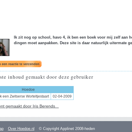
Ik zit nog op school, havo 4, ik ben een boek voor mij zelf aan 
dingen moet aanpakken. Deze site is daar natuurlijk uitermate ge
ste inhoud gemaakt door deze gebruiker
Hoedoe
k een Zwitserse Worteltjestaart
02-04-2009
ent gemaakt door Iris Berends...
ap
Over Hoedoe.nl
© Copyright Applinet 2008-heden