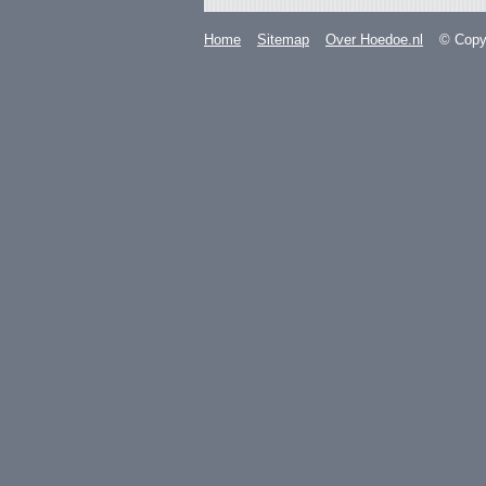
Home
Sitemap
Over Hoedoe.nl
© Copyr