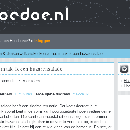
l een Hoedoener? »
Inloggen
»
»
n & drinken
Basiskeuken
Hoe maak ik een huzarensalade
 maak ik een huzarensalade
Hoe
 stem uit
Afdrukken
Hoe
eelheid
30 minuten
Moeilijkheidsgraad:
makkelijk
salade heeft een slechte reputatie. Dat komt doordat je ‘m
ijk vooral kent in de vorm van hoog opgetaste hopen vettige derrie
e buffetten. Die komt dan meestal uit een zielige plastic emmer.
e huzarensalade lijkt daar in de verste verte niet op, is snel te
kker fris. Lekker bij een stukje vlees van de barbecue. En nee, er