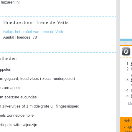
 huzaren in!
Hoedoe door: Irene de Vette
Bekijk het profiel van Irene de Vette
Aantal Hoedoes: 78
gdheden
appelen
m gegaard, koud vlees ( zoals runderpoulet)
e zure appels
am zoetzure augurkjes
Me
 zilveruitjes of 1 middelgrote ui, fijngesnipperd
pels zonnebloemolie
Heb 
etlepels witte wijnazijn
vrag