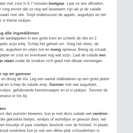
ater met zout in 5-7 minuten
beetgaar
. Laat ze iets afkoelen,
 zorg ervoor dat ze nog wel lauwwarm zijn als je de salade
aakt met olie. Snijd ondertussen de appels, augurkjes en het
s in kleine stukjes.
g alle ingrediënten
de aardappelen in een grote kom en schenk de olie en 2
epels azijn erbij. Schep het geheel om. Voeg het vlees, de
ls, augurken en uitjes toe en
meng
opnieuw. Breng op smaak
peper en zout en eventueel nog wat azijn. Laat de salade
een
je staan
zodat de smaken zich goed met elkaar vermengen.
n op en garneer
en droog de sla. Leg een aantal slabladeren op een grote platte
al en schep de salade erop.
Garneer
met wat augurkjes,
eruitjes, gehalveerde kerstomaatjes en ei in plakjes. Serveer de
naise er los bij.
ieer
rs dan puristen beweren, kun je met deze salade wel
variëren
.
die gekookte bietjes, erwtjes of worteltjes er gewoon door, net
een bosuitje of paar steeltjes bieslook voor de frisheid. In plaats
koud rundvlees kun je ook een dikke plak schouderham in