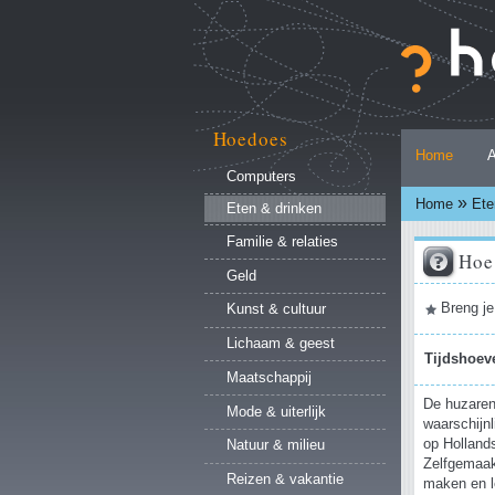
Ga
naar
inhoud.
|
Ga
naar
Hoedoes
Persoonlijke
navigatie
Home
A
hulpmiddelen
Computers
»
Home
Ete
Eten & drinken
Familie & relaties
Hoe
Geld
Document
Breng je
Kunst & cultuur
acties
Lichaam & geest
Tijdshoev
Maatschappij
De huzaren
Mode & uiterlijk
waarschijnl
op Hollands
Natuur & milieu
Zelfgemaakt
Reizen & vakantie
maken en le