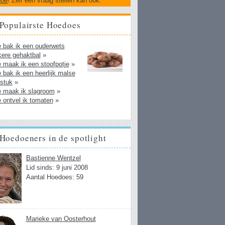
doe
! Zelf een vraag stellen kan ook.
Populairste Hoedoes
 bak ik een ouderwets
kere gehaktbal
»
 maak ik een stoofpotje
»
 bak ik een heerlijk malse
fstuk
»
 maak ik slagroom
»
 ontvel ik tomaten
»
Hoedoeners in de spotlight
Bastienne Wentzel
Lid sinds: 9 juni 2008
Aantal Hoedoes: 59
Marieke van Oosterhout