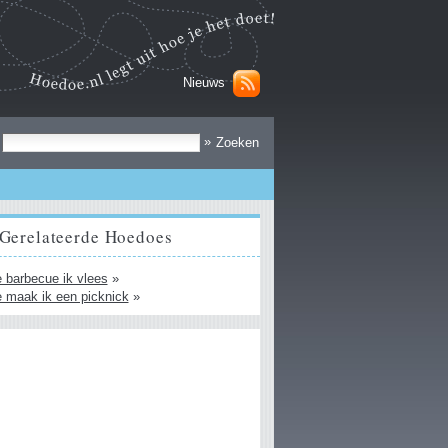
Nieuws
Zoek
»
Gerelateerde Hoedoes
 barbecue ik vlees
»
 maak ik een picknick
»