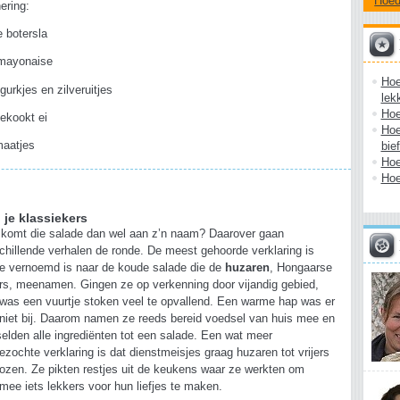
Hoe
nering:
e botersla
mayonaise
Hoe
gurkjes en zilveruitjes
lek
Hoe
ekookt ei
Hoe
bie
maatjes
Hoe
Hoe
 je klassiekers
komt die salade dan wel aan z’n naam? Daarover gaan
chillende verhalen de ronde. De meest gehoorde verklaring is
ie vernoemd is naar de koude salade die de
huzaren
, Hongaarse
ers, meenamen. Gingen ze op verkenning door vijandig gebied,
was een vuurtje stoken veel te opvallend. Een warme hap was er
niet bij. Daarom namen ze reeds bereid voedsel van huis mee en
elden alle ingrediënten tot een salade. Een wat meer
ezochte verklaring is dat dienstmeisjes graag huzaren tot vrijers
ozen. Ze pikten restjes uit de keukens waar ze werkten om
mee iets lekkers voor hun liefjes te maken.