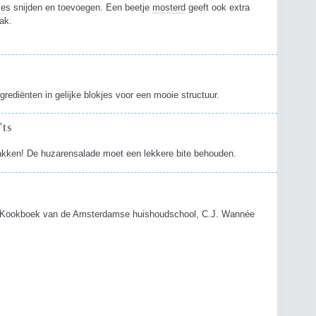
jes snijden en toevoegen. Een beetje
mosterd
geeft ook extra
ak.
s
ngrediënten in gelijke blokjes voor een mooie structuur.
'ts
rakken! De huzarensalade moet een lekkere bite behouden.
 Kookboek van de Amsterdamse huishoudschool, C.J. Wannée