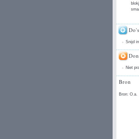
blok
sma
Do'
Snijd i
Don
Niet p
Bron
Bron: O.a.