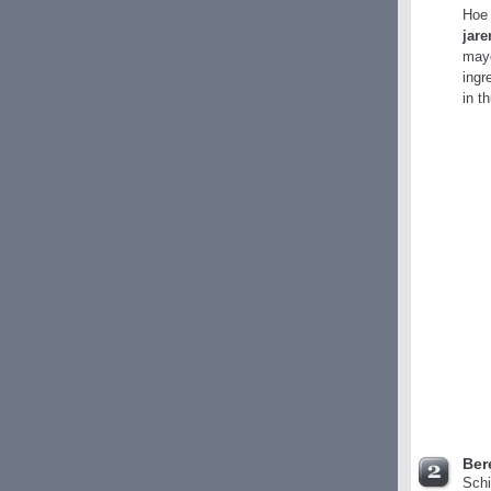
Hoe 
jare
mayo
ingr
in th
Ber
Schi