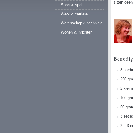
zitten geen
Sport & spel
Werk & carrière
Wetenschap & techniek
Wonen & inrichten
Benodi
8 aard
250 gra
2 klein
100 gr
50 gram
3 eetle
2 – 3 e