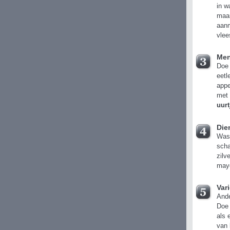
in w
maar
aanm
vlee
Men
Doe 
eetl
appe
met 
uurt
Die
Was 
scha
zilv
mayo
Var
Ande
Doe 
als 
van 