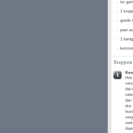
ter gar
1 kropj
goede 
paar au
1 hardg
kersto
Stappen
Ken
Hoe 
vers
dat-
ruit
dan 
dus 
huss
verg
verk
daar