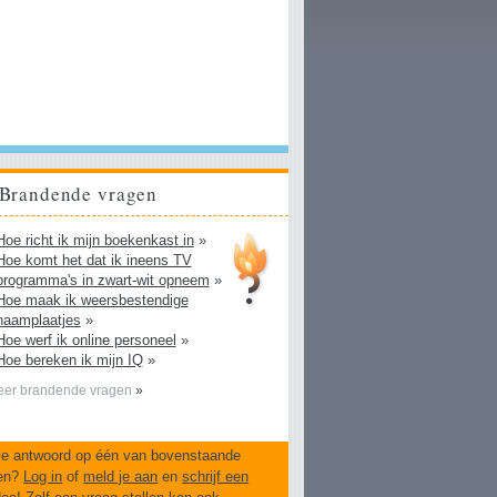
Brandende vragen
Hoe richt ik mijn boekenkast in
»
Hoe komt het dat ik ineens TV
programma's in zwart-wit opneem
»
Hoe maak ik weersbestendige
naamplaatjes
»
Hoe werf ik online personeel
»
Hoe bereken ik mijn IQ
»
er brandende vragen
»
je antwoord op één van bovenstaande
en?
Log in
of
meld je aan
en
schrijf een