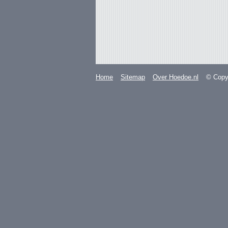
Home
Sitemap
Over Hoedoe.nl
© Copyr