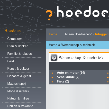
Ga
naar
inhoud.
|
Ga
naar
Hoedoes
Persoonlijke
navigatie
Home
Al een Hoedoener? »
Inloggen
hulpmiddelen
Computers
»
Home
Wetenschap & techniek
Eten & drinken
Familie & relaties
Wetenschap & techniek
Geld
Kunst & cultuur
Auto en motor
(14)
Lichaam & geest
Scheikunde
(7)
Fiets
(2)
Maatschappij
Mode & uiterlijk
Natuur & milieu
Reizen & vakantie