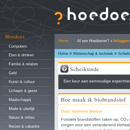
Ga
naar
inhoud.
|
Ga
naar
Hoedoes
Persoonlijke
navigatie
Home
Al een Hoedoener? »
Inloggen
hulpmiddelen
Computers
»
»
Home
Wetenschap & techniek
Scheik
Eten & drinken
Familie & relaties
Scheikunde
Geld
Een keur aan eenvoudige experimen
Kunst & cultuur
Lichaam & geest
Hoe maak ik biobrandstof
Maatschappij
Mode & uiterlijk
Door:
Bastienne Wentzel
Natuur & milieu
Fossiele brandstoffen raken op, CO₂
zorgen voor een veranderend klimaat 
Reizen & vakantie