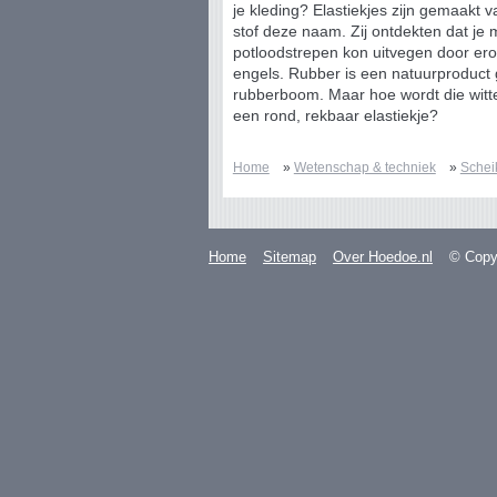
je kleding? Elastiekjes zijn gemaakt
stof deze naam. Zij ontdekten dat je 
potloodstrepen kon uitvegen door erove
engels. Rubber is een natuurproduct 
rubberboom. Maar hoe wordt die witte 
een rond, rekbaar elastiekje?
Home
»
Wetenschap & techniek
»
Schei
Home
Sitemap
Over Hoedoe.nl
© Copyr