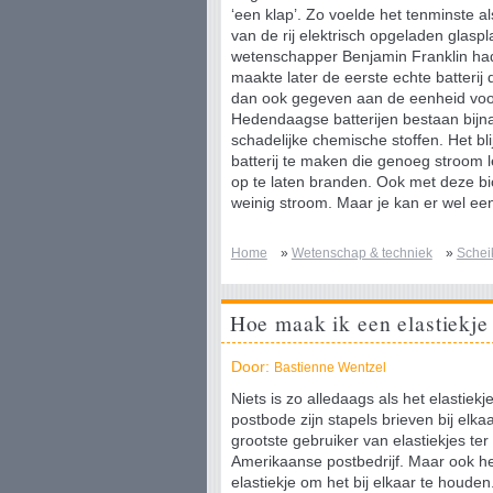
‘een klap’. Zo voelde het tenminste a
van de rij elektrisch opgeladen glasp
wetenschapper Benjamin Franklin had 
maakte later de eerste echte batterij 
dan ook gegeven aan de eenheid voor 
Hedendaagse batterijen bestaan bijna
schadelijke chemische stoffen. Het bl
batterij te maken die genoeg stroom
op te laten branden. Ook met deze bioba
weinig stroom. Maar je kan er wel ee
Home
»
Wetenschap & techniek
»
Schei
Hoe maak ik een elastiekje
Door:
Bastienne Wentzel
Niets is zo alledaags als het elastie
postbode zijn stapels brieven bij elk
grootste gebruiker van elastiekjes ter
Amerikaanse postbedrijf. Maar ook h
elastiekje om het bij elkaar te houden