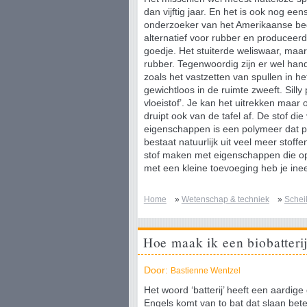
dan vijftig jaar. En het is ook nog een
onderzoeker van het Amerikaanse bedr
alternatief voor rubber en produceerd
goedje. Het stuiterde weliswaar, maa
rubber. Tegenwoordig zijn er wel han
zoals het vastzetten van spullen in he
gewichtloos in de ruimte zweeft. Silly 
vloeistof’. Je kan het uitrekken maar 
druipt ook van de tafel af. De stof die
eigenschappen is een polymeer dat pol
bestaat natuurlijk uit veel meer stoffe
stof maken met eigenschappen die op 
met een kleine toevoeging heb je inee
Home
»
Wetenschap & techniek
»
Schei
Hoe maak ik een biobatteri
Door:
Bastienne Wentzel
Het woord ‘batterij’ heeft een aardige
Engels komt van to bat dat slaan bet