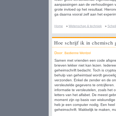
aanpassingen aan de verhoudingen va
grote invloed op het resultaat. Hieron
ga daarna vooral zelf aan het experi
Home
»
Wetenschap & techniek
»
Schei
Hoe schrijf ik in chemisch 
Door:
Bastienne Wentzel
Samen met vrienden een code afsprek
brieven lekker niet kan lezen. Iedere
geheimschrift bedacht. Toch is crypto
behulp van geheimtaal wordt gevoelige
verzonden. Enkel de zender en de on
versleutelde gegevens te ontcijferen.
informatie te versleutelen, zoals het
letters van het alfabet. De meest gebr
moment zijn op basis van wiskundige 
heb je een computer nodig. Een heel
geheimschrift. Makkelijk te maken, ma