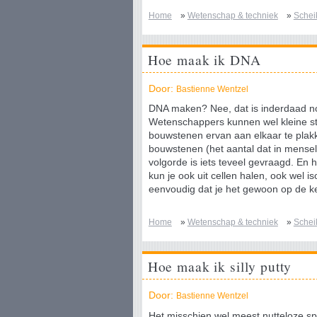
Home
»
Wetenschap & techniek
»
Schei
Hoe maak ik DNA
Door:
Bastienne Wentzel
DNA maken? Nee, dat is inderdaad no
Wetenschappers kunnen wel kleine s
bouwstenen ervan aan elkaar te plakk
bouwstenen (het aantal dat in menselij
volgorde is iets teveel gevraagd. En 
kun je ook uit cellen halen, ook wel i
eenvoudig dat je het gewoon op de k
Home
»
Wetenschap & techniek
»
Schei
Hoe maak ik silly putty
Door:
Bastienne Wentzel
Het misschien wel meest nutteloze spe