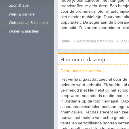
reden je ook aanvoert, het kan geen 
Sport & spel
brandstoffen te gebruiken. Een beetj
voor de brommer, motor of auto bijvoo
Werk & carrière
niet minder mobiel zijn. Duurzame al
populariteit. De zogenaamde biobrand
Wetenschap & techniek
gemaakt. Ze zorgen voor minder uits
Wonen & inrichten
Home
»
Wetenschap & techniek
»
Schei
Hoe maak ik zeep
Door:
Bastienne Wentzel
Het verhaal gaat dat zeep al door de 
geleden werd gebruikt. Zij hadden al o
vermengd met klei helpt bij het sch
zeep wordt nog steeds op die manier
in Jordanië op de foto hiernaast. O
schoonmaakmiddelen bestaan tegenw
chemicaliën. Het basisrecept van zeep
hoewel het maken van echte goede ze
tientallen verschillende soorten vett
Ieder geeft verschillende eigenscha