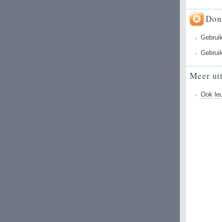
Don
Gebruik
Gebrui
Meer ui
Ook le