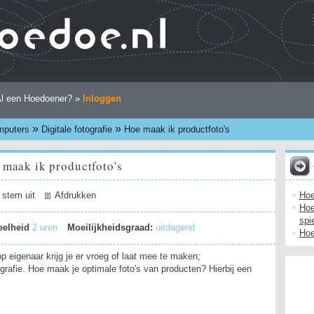
l een Hoedoener? »
Inloggen
»
»
puters
Digitale fotografie
Hoe maak ik productfoto's
 maak ik productfoto's
Hoe
 stem uit
Afdrukken
Hoe
spi
eelheid
2 uren
Moeilijkheidsgraad:
uitdagend
Hoe
 eigenaar krijg je er vroeg of laat mee te maken;
grafie. Hoe maak je optimale foto's van producten? Hierbij een