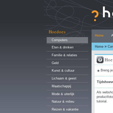
Ga
naar
inhoud.
|
Ga
naar
Hoedoes
Persoonlijke
navigatie
Home
A
hulpmiddelen
Computers
»
Home
Com
Eten & drinken
Familie & relaties
Hoe
Geld
Document
Breng je
Kunst & cultuur
acties
Lichaam & geest
Tijdshoev
Maatschappij
Als webshop
Mode & uiterlijk
productfoto
tutorial.
Natuur & milieu
Reizen & vakantie