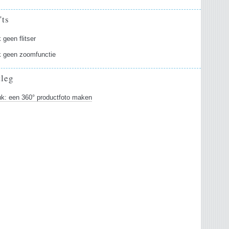
'ts
 geen flitser
k geen zoomfunctie
tleg
uk: een 360° productfoto maken