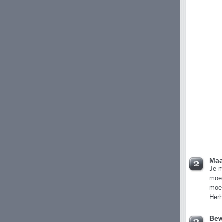
Maa
Je m
moet
moet
Herh
Bew