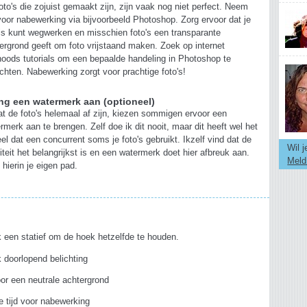
oto's die zojuist gemaakt zijn, zijn vaak nog niet perfect. Neem
 voor nabewerking via bijvoorbeeld Photoshop. Zorg ervoor dat je
ls kunt wegwerken en misschien foto's een transparante
ergrond geeft om foto vrijstaand maken. Zoek op internet
oods tutorials om een bepaalde handeling in Photoshop te
ichten. Nabewerking zorgt voor prachtige foto's!
ng een watermerk aan (optioneel)
t de foto's helemaal af zijn, kiezen sommigen ervoor een
rmerk aan te brengen. Zelf doe ik dit nooit, maar dit heeft wel het
el dat een concurrent soms je foto's gebruikt. Ikzelf vind dat de
Wil 
iteit het belangrijkst is en een watermerk doet hier afbreuk aan.
Meld
 hierin je eigen pad.
s
 een statief om de hoek hetzelfde te houden.
 doorlopend belichting
or een neutrale achtergrond
 tijd voor nabewerking