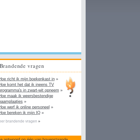
Brandende vragen
Hoe richt ik mijn boekenkast in
»
Hoe komt het dat ik ineens TV
programma's in zwart-wit opneem
»
Hoe maak ik weersbestendige
naamplaatjes
»
Hoe werf ik online personeel
»
Hoe bereken ik mijn IQ
»
er brandende vragen
»
je antwoord op één van bovenstaande