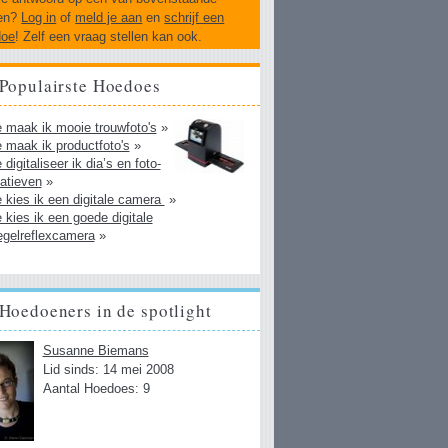
en?
Log in
of
meld je aan
en
schrijf een
doe
! Zelf een vraag stellen kan ook.
Populairste Hoedoes
 maak ik mooie trouwfoto's
»
 maak ik productfoto's
»
digitaliseer ik dia’s en foto-
atieven
»
 kies ik een digitale camera
»
 kies ik een goede digitale
egelreflexcamera
»
Hoedoeners in de spotlight
Susanne Biemans
Lid sinds: 14 mei 2008
Aantal Hoedoes: 9