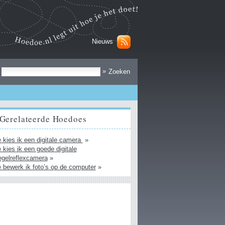
Nieuws
Zoek
»
Gerelateerde Hoedoes
 kies ik een digitale camera
»
 kies ik een goede digitale
egelreflexcamera
»
 bewerk ik foto’s op de computer
»