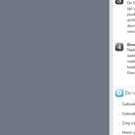
De f
tijd
pixe
acht
desn
verr
Bre
Nada
wate
nade
kwal
Kies
Do'
Gebruik
Gebruik
Zorg vo
Neem je