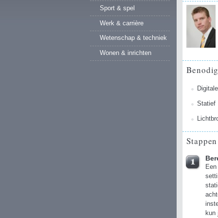
Sport & spel
Werk & carrière
Wetenschap & techniek
Wonen & inrichten
Benodi
Digital
Statief
Lichtbr
Stappen
Ber
Een 
sett
stat
acht
inst
kun 