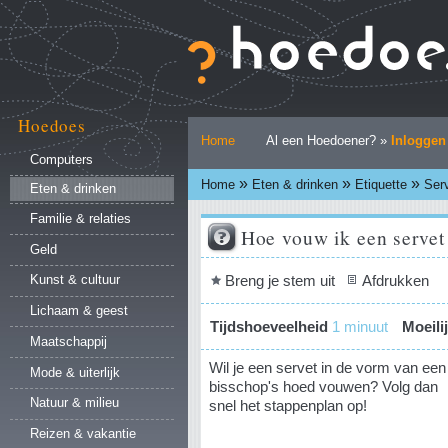
Ga
naar
inhoud.
|
Ga
naar
Hoedoes
Persoonlijke
navigatie
Home
Al een Hoedoener? »
Inloggen
hulpmiddelen
Computers
»
»
»
Home
Eten & drinken
Etiquette
Ser
Eten & drinken
Familie & relaties
Hoe vouw ik een servet
Geld
Document
Breng je stem uit
Afdrukken
Kunst & cultuur
acties
Lichaam & geest
Tijdshoeveelheid
1 minuut
Moeili
Maatschappij
Wil je een servet in de vorm van een
Mode & uiterlijk
bisschop's hoed vouwen? Volg dan
Natuur & milieu
snel het stappenplan op!
Reizen & vakantie