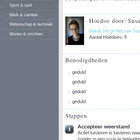
Sport & spel
Werk & carrière
Hoedoe door: Sus
Wetenschap & techniek
Bekijk het profiel van 
Wonen & inrichten
Aantal Hoedoes: 9
Benodigdheden
geduld
geduld
geduld
geduld
Stappen
Accepteer weerstand
Actief luisteren is luisteren n
zonder in een ruzie te belande