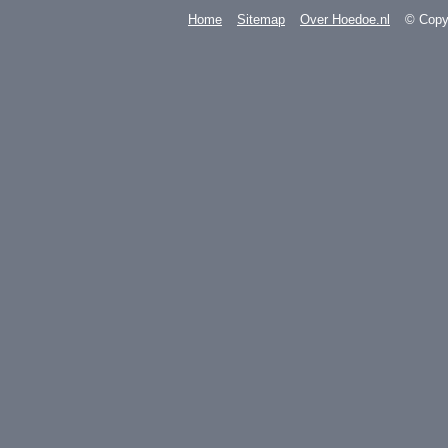
Home
Sitemap
Over Hoedoe.nl
© Copyr