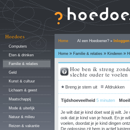
Ga
naar
inhoud.
|
Ga
naar
Hoedoes
Persoonlijke
navigatie
Home
Al een Hoedoener? »
Inloggen
hulpmiddelen
Computers
»
»
»
Home
Familie & relaties
Kinderen
H
Eten & drinken
Familie & relaties
Hoe ben ik streng zond
Geld
slechte ouder te voelen
Kunst & cultuur
Document
Breng je stem uit
Afdrukken
Lichaam & geest
acties
Maatschappij
Tijdshoeveelheid
5 minuten
Moeil
Mode & uiterlijk
Je wilt dat je kind doet wat jij wilt. Je 
Natuur & milieu
ook dat je kind van je houdt. En je wi
voelen, doordat je je kind dingen ontze
Reizen & vakantie
De oplossing zit hem in actief luister