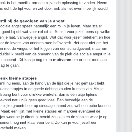
aak is het moeilijk om een blijvende oplossing te vinden. Neem
us echt de tijd voor en zet door, ook als het even moeilijk wordt!
 stil bij de gevolgen van je angst
ociale angst speelt natuurlijk een rol in je leven. Maar sta er
 goed bij stil wat voor
rol
dit is. Schrijf voor jezelf eens op welke
en je laat, vanwege je angst. Wat dat voor jezelf betekent en hoe
aar de levens van anderen mee beïnvloedt. Het gaat niet om het
en met de vinger, of het krijgen van een
schuldgevoel
, maar om
duidelijk beeld van de omvang van de plek die sociale angst in je
n inneemt. Dit kan je nog extra
motiveren
om er echt mee aan
lag te gaan.
enk kleine stapjes
nk nu eens, aan de hand van de lijst die je net gemaakt hebt,
kleine stapjes in de goede richting zouden kunnen zijn. Als je
dsbang bent voor
drukke winkels
, dan is een uitje tijdens
avond natuurlijk geen goed idee. Een bezoekje aan de
tselijke groenteboer op dinsdagochtend zou wél een optie kunnen
. Maak een lijst met kleine stapjes en markeer eventueel de
jes
waartoe je direct al bereid zou zijn en de stapjes waar je op
moment nog niet klaar voor bent. Zo kun je voor jezelf een
erscheid maken.