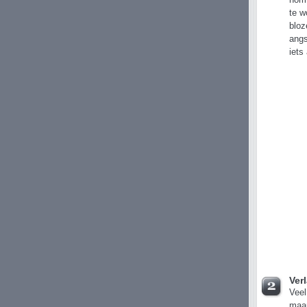
norm
te w
bloz
angs
iets
Ver
Veel
maar