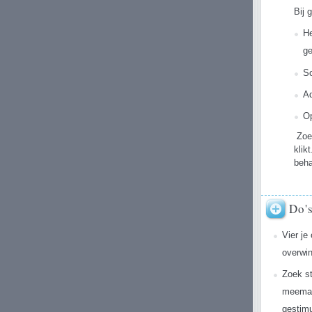
Bij 
He
g
So
A
Op
Zoek
klik
beha
Do'
Vier je
overwin
Zoek st
meemak
gestim