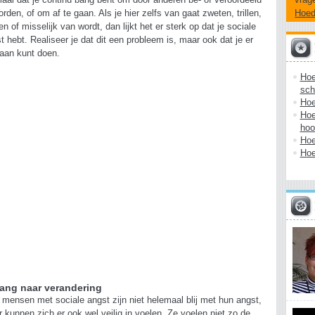
aal dat je continu bang bent om door anderen be- of veroordeeld
Hoe
orden, of om af te gaan. Als je hier zelfs van gaat zweten, trillen,
en of misselijk van wordt, dan lijkt het er sterk op dat je sociale
t hebt. Realiseer je dat dit een probleem is, maar ook dat je er
 aan kunt doen.
Hoe
sch
Hoe
Hoe
hoo
Hoe
Hoe
lang naar verandering
 mensen met sociale angst zijn niet helemaal blij met hun angst,
 kunnen zich er ook wel veilig in voelen. Ze voelen niet zo de