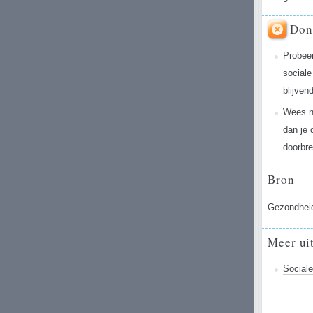
Don
Probeer
sociale
blijven
Wees ni
dan je 
doorbre
Bron
Gezondheid
Meer ui
Sociale