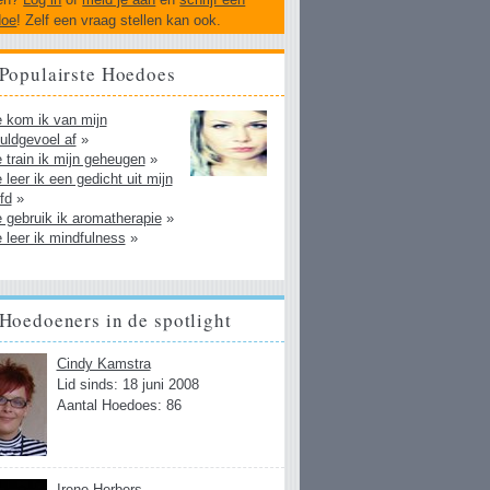
doe
! Zelf een vraag stellen kan ook.
Populairste Hoedoes
 kom ik van mijn
uldgevoel af
»
 train ik mijn geheugen
»
 leer ik een gedicht uit mijn
fd
»
 gebruik ik aromatherapie
»
 leer ik mindfulness
»
Hoedoeners in de spotlight
Cindy Kamstra
Lid sinds: 18 juni 2008
Aantal Hoedoes: 86
Irene Herbers