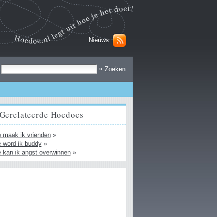
Nieuws
Zoek
»
Gerelateerde Hoedoes
 maak ik vrienden
»
 word ik buddy
»
 kan ik angst overwinnen
»