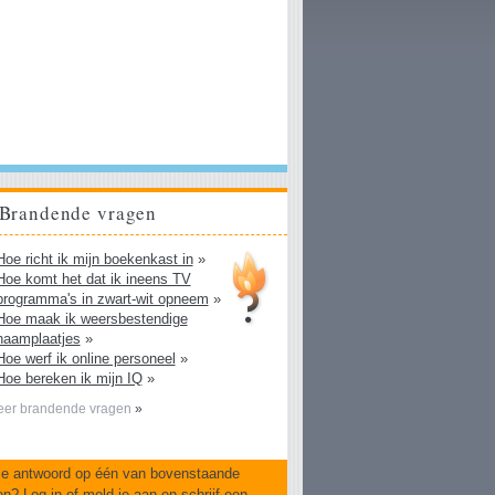
Brandende vragen
Hoe richt ik mijn boekenkast in
»
Hoe komt het dat ik ineens TV
programma's in zwart-wit opneem
»
Hoe maak ik weersbestendige
naamplaatjes
»
Hoe werf ik online personeel
»
Hoe bereken ik mijn IQ
»
er brandende vragen
»
je antwoord op één van bovenstaande
en?
Log in
of
meld je aan
en
schrijf een