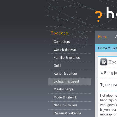
Ga
naar
inhoud.
|
Ga
naar
Hoedoes
Persoonlijke
navigatie
Home
A
hulpmiddelen
Computers
»
Home
Lic
Eten & drinken
Familie & relaties
Hoe
Geld
Document
Breng je
Kunst & cultuur
acties
Lichaam & geest
Tijdshoev
Maatschappij
Het idee h
Mode & uiterlijk
bang zijn o
veel geval
Natuur & milieu
blijven hie
Reizen & vakantie
mogelijk o