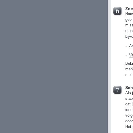
Zoe
Naas
gebr
miss
org
bijv
An
V
Beki
merk
met 
Sch
Als 
stap
dat 
idee
volg
door
Het 