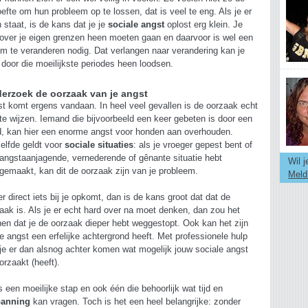
efte om hun probleem op te lossen, dat is veel te eng. Als je er
n staat, is de kans dat je je
sociale angst
oplost erg klein. Je
 over je eigen grenzen heen moeten gaan en daarvoor is wel een
om te veranderen nodig. Dat verlangen naar verandering kan je
t door die moeilijkste periodes heen loodsen.
erzoek de oorzaak van je angst
t komt ergens vandaan. In heel veel gevallen is de oorzaak echt
te wijzen. Iemand die bijvoorbeeld een keer gebeten is door een
, kan hier een enorme angst voor honden aan overhouden.
elfde geldt voor
sociale situaties
: als je vroeger gepest bent of
angstaanjagende, vernederende of gênante situatie hebt
Wil 
emaakt, kan dit de oorzaak zijn van je probleem.
Meld
er direct iets bij je opkomt, dan is de kans groot dat dat de
aak is. Als je er echt hard over na moet denken, dan zou het
en dat je de oorzaak dieper hebt weggestopt. Ook kan het zijn
je angst een erfelijke achtergrond heeft. Met professionele hulp
je er dan alsnog achter komen wat mogelijk jouw sociale angst
orzaakt (heeft).
is een moeilijke stap en ook één die behoorlijk wat tijd en
panning
kan vragen. Toch is het een heel belangrijke: zonder