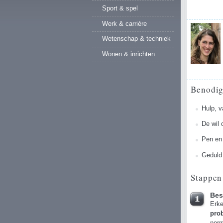
Sport & spel
Werk & carrière
Wetenschap & techniek
Wonen & inrichten
Benodi
Hulp, v
De wil
Pen en
Geduld
Stappen
Bes
Erke
pro