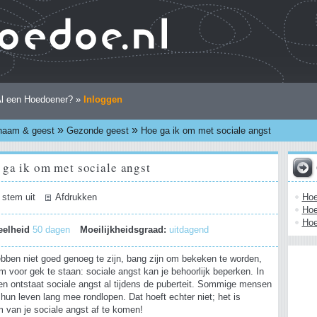
l een Hoedoener? »
Inloggen
»
»
haam & geest
Gezonde geest
Hoe ga ik om met sociale angst
 ga ik om met sociale angst
Hoe
 stem uit
Afdrukken
Hoe
Hoe
eelheid
50 dagen
Moeilijkheidsgraad:
uitdagend
ebben niet goed genoeg te zijn, bang zijn om bekeken te worden,
m voor gek te staan: sociale angst kan je behoorlijk beperken. In
len ontstaat sociale angst al tijdens de puberteit. Sommige mensen
r hun leven lang mee rondlopen. Dat hoeft echter niet; het is
m van je sociale angst af te komen!