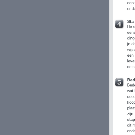
oorz
er d
Sta
De s
eens
ding
je d
wijz
een 
leve
de s
Bed
Bede
wat 
doo
koop
plaa
zijn
stap
dit 
ond