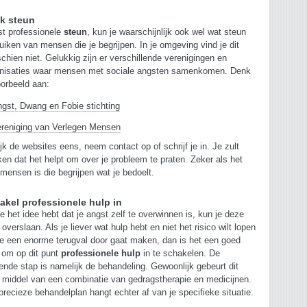
k steun
t professionele
steun
, kun je waarschijnlijk ook wel wat steun
uiken van mensen die je begrijpen. In je omgeving vind je dit
chien niet. Gelukkig zijn er verschillende verenigingen en
anisaties waar mensen met sociale angsten samenkomen. Denk
oorbeeld aan:
gst, Dwang en Fobie stichting
ereniging van Verlegen Mensen
jk de websites eens, neem contact op of schrijf je in. Je zult
en dat het helpt om over je probleem te praten. Zeker als het
mensen is die begrijpen wat je bedoelt.
akel professionele hulp in
je het idee hebt dat je angst zelf te overwinnen is, kun je deze
 overslaan. Als je liever wat hulp hebt en niet het risico wilt lopen
je een enorme terugval door gaat maken, dan is het een goed
 om op dit punt
professionele hulp
in te schakelen. De
ende stap is namelijk de behandeling. Gewoonlijk gebeurt dit
 middel van een combinatie van gedragstherapie en medicijnen.
precieze behandelplan hangt echter af van je specifieke situatie.