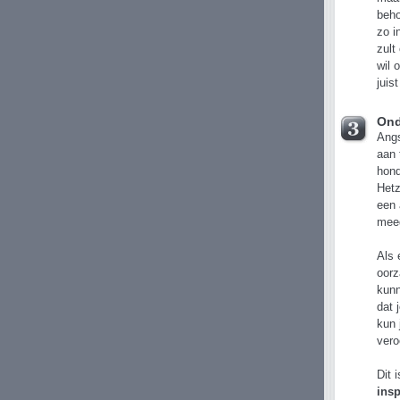
beho
zo i
zult
wil 
juis
Ond
Angs
aan 
hond
Hetz
een 
meeg
Als 
oorz
kunn
dat 
kun 
vero
Dit 
ins