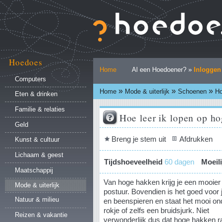
Ga
naar
inhoud.
|
Ga
naar
Hoedoes
Persoonlijke
navigatie
Home
Al een Hoedoener? »
Inloggen
hulpmiddelen
Computers
»
»
»
Home
Mode & uiterlijk
Schoenen
Ho
Eten & drinken
Familie & relaties
Hoe leer ik lopen op h
Geld
Document
Breng je stem uit
Afdrukken
Kunst & cultuur
acties
Lichaam & geest
Tijdshoeveelheid
60 dagen
Moeil
Maatschappij
Van hoge hakken krijg je een mooier
Mode & uiterlijk
postuur. Bovendien is het goed voor j
Natuur & milieu
en beenspieren en staat het mooi on
rokje of zelfs een bruidsjurk. Niet
Reizen & vakantie
verwonderlijk dus dat hoge hakken 