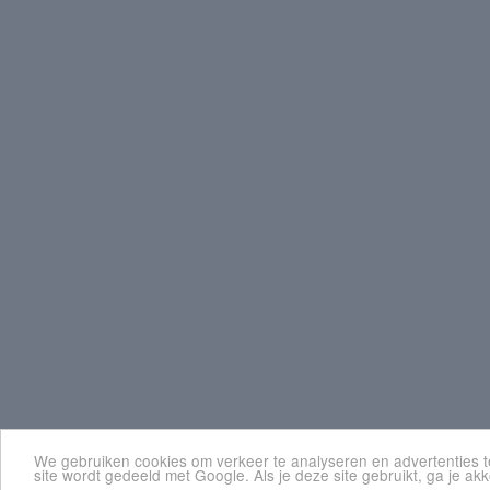
We gebruiken cookies om verkeer te analyseren en advertenties te
site wordt gedeeld met Google. Als je deze site gebruikt, ga je a