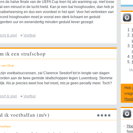
dens de halve finale van de UEFA Cup toen hij als warming-up, met losse
bal een minuut in de lucht hield. Kan je een bal hooghouden, dan heb je
albeheersing en dus een voordeel in het spel. Voor het verbreken van
ecord hooghouden moet je vooral een sterk lichaam en geduld
entien uur en eenendertig minuten geduld liever gezegd.
port & spel
»
Voetbal
m ik een strafschop
e van Dorp
Me
zijn voetbalsuccessen, zal Clarence Seedorf tot in lengte van dagen
worden aan de twee gemiste strafschoppen tegen Luxemburg. Stomme
rlijk. Als je precies weet hoe het moet, mis je geen penalty meer. Toch?
Heb 
vrag
port & spel
»
Voetbal
Hoe
d ik voetbalfan (m/v)
Hoe
 Kamstra
hoo