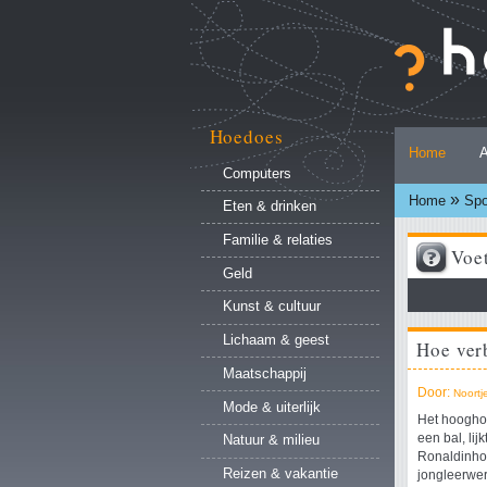
Ga
naar
inhoud.
|
Ga
naar
Hoedoes
Persoonlijke
navigatie
Home
A
hulpmiddelen
Computers
»
Home
Spo
Eten & drinken
Familie & relaties
Voe
Geld
Kunst & cultuur
Lichaam & geest
Hoe ver
Maatschappij
Door:
Noortj
Mode & uiterlijk
Het hooghou
Natuur & milieu
een bal, lij
Ronaldinho 
Reizen & vakantie
jongleerwer