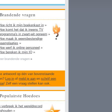
Brandende vragen
Hoe richt ik mijn boekenkast in
»
Hoe komt het dat ik ineens TV
programma's in zwart-wit opneem
»
Hoe maak ik weersbestendige
naamplaatjes
»
Hoe werf ik online personeel
»
Hoe bereken ik mijn IQ
»
er brandende vragen
»
je antwoord op één van bovenstaande
en?
Log in
of
meld je aan
en
schrijf een
doe
! Zelf een vraag stellen kan ook.
Populairste Hoedoes
 verbreek ik het wereldrecord
ghouden
»