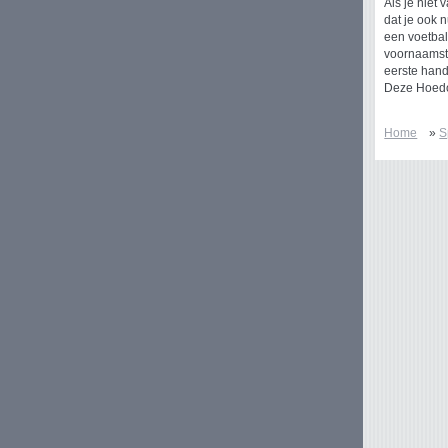
Als je niet
dat je ook 
een voetbal
voornaamste
eerste hand
Deze Hoedoe
Home
»
S