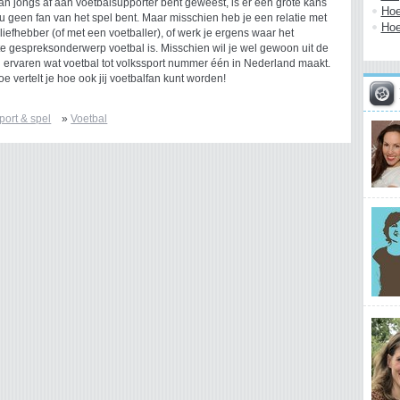
 van jongs af aan voetbalsupporter bent geweest, is er een grote kans
Hoe
nu geen fan van het spel bent. Maar misschien heb je een relatie met
Hoe
liefhebber (of met een voetballer), of werk je ergens waar het
 gespreksonderwerp voetbal is. Misschien wil je wel gewoon uit de
 ervaren wat voetbal tot volkssport nummer één in Nederland maakt.
 vertelt je hoe ook jij voetbalfan kunt worden!
port & spel
»
Voetbal