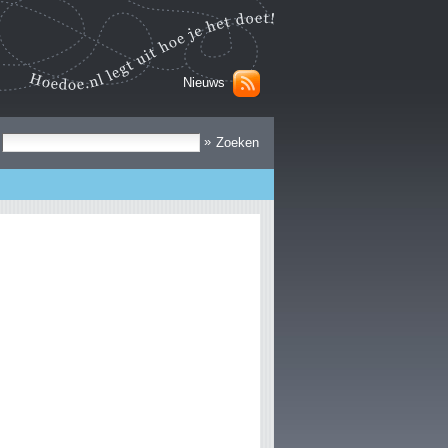
Nieuws
Zoek
»