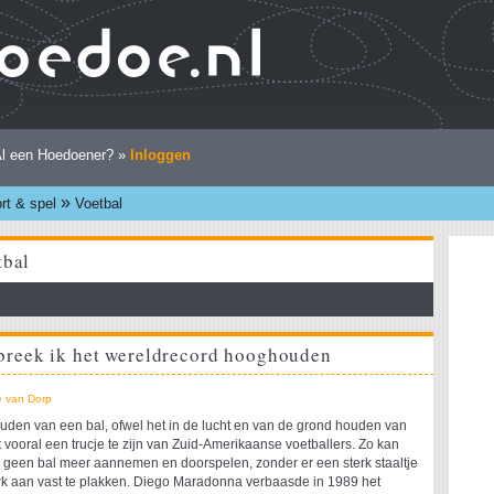
l een Hoedoener? »
Inloggen
»
rt & spel
Voetbal
tbal
breek ik het wereldrecord hooghouden
e van Dorp
den van een bal, ofwel het in de lucht en van de grond houden van
kt vooral een trucje te zijn van Zuid-Amerikaanse voetballers. Zo kan
geen bal meer aannemen en doorspelen, zonder er een sterk staaltje
k aan vast te plakken. Diego Maradonna verbaasde in 1989 het