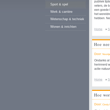
publiek tij
Sport & spel
veters, de 
een goede b
Werk & carrière
het wereldr
hebben. Neg
Wetenschap & techniek
Wonen & inrichten
Home
»
S
Hoe nee
Door:
Noortj
Ondanks al 
herinnerd 
actie natuu
Home
»
S
Hoe wor
Door:
Cindy