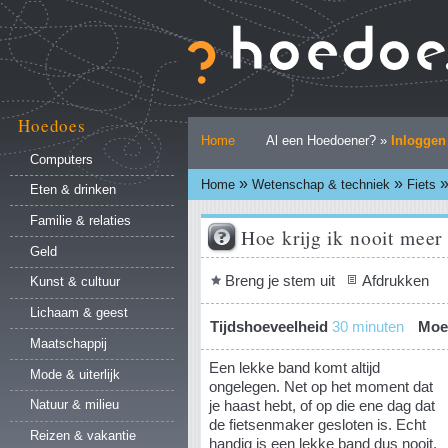
Ga
naar
inhoud.
|
Ga
naar
Hoedoes
Persoonlijke
navigatie
Home
Al een Hoedoener? »
Inloggen
hulpmiddelen
Computers
»
»
Home
Wetenschap & techniek
Fiets
Eten & drinken
Familie & relaties
Hoe krijg ik nooit meer
Geld
Document
Breng je stem uit
Afdrukken
Kunst & cultuur
acties
Lichaam & geest
Tijdshoeveelheid
30 minuten
Moei
Maatschappij
Een lekke band komt altijd
Mode & uiterlijk
ongelegen. Net op het moment dat
je haast hebt, of op die ene dag dat
Natuur & milieu
de fietsenmaker gesloten is. Echt
Reizen & vakantie
handig is een lekke band dus nooit.