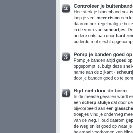
Controleer je buitenband
Hoe sterk je binnenband ook i
loop je veel
meer risico
een le
daarom ook regelmatig je bui
in de vorm van
scheurtjes
. D
andere ontstaan door
hard r
ouderdom of slecht opgepomp
Pomp je banden goed op
Pomp je banden altijd
goed
op.
opgepompt is, buigt deze snell
name aan de zijkant -
scheurt
door je banden goed op te po
Rijd niet door de berm
In de meeste gevallen wordt e
een
scherp stukje
dat door de
bijvoorbeeld aan een
glassche
troepjes vind je onderweg mees
van de weg. Houd daarom
gep
de weg
en let goed op waar je 
helemaal voorkomen kan bijna 