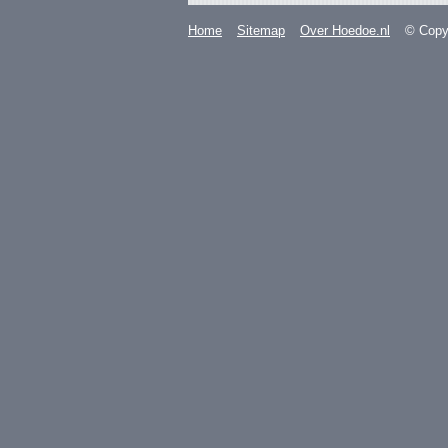
Home
Sitemap
Over Hoedoe.nl
© Copyr