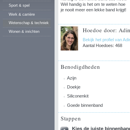
Wél handig is het om te weten hoe
Sport & spel
je nooit meer een lekke band krijgt!
Werk & carrière
Wetenschap & techniek
Hoedoe door: Adin
Wonen & inrichten
Bekijk het profiel van Ad
Aantal Hoedoes: 468
Benodigdheden
Azijn
Doekje
Siliconenkit
Goede binnenband
Stappen
Kies de juiste binnenban