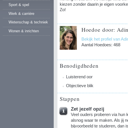
kiezen zonder daarin je eigen voork
Sport & spel
Zo!
Werk & carrière
Wetenschap & techniek
Hoedoe door: Adin
Wonen & inrichten
Bekijk het profiel van Ad
Aantal Hoedoes: 468
Benodigdheden
Luisterend oor
Objectieve blik
Stappen
Zet jezelf opzij
Veel ouders proberen via hun 
alsnog waar te maken. Als jij 
bijvoorbeeld te studeren, dan i