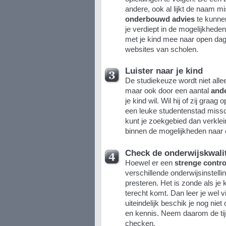
andere, ook al lijkt de naam 
onderbouwd advies
te kunnen
je verdiept in de mogelijkhede
met je kind mee naar open dag
websites van scholen.
Luister naar je kind
De studiekeuze wordt niet allee
maar ook door een aantal
ande
je kind wil. Wil hij of zij graa
een leuke studentenstad missc
kunt je zoekgebied dan verklein
binnen de mogelijkheden naar
Check de onderwijskwalit
Hoewel er een
strenge contro
verschillende onderwijsinstell
presteren. Het is zonde als je 
terecht komt. Dan leer je wel vi
uiteindelijk beschik je nog nie
en kennis. Neem daarom de tijd
checken.