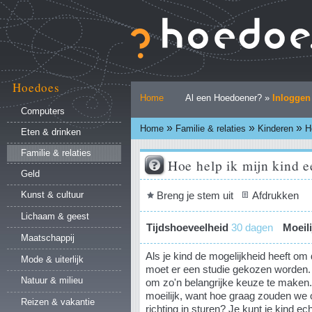
Ga
naar
inhoud.
|
Ga
naar
Hoedoes
Persoonlijke
navigatie
Home
Al een Hoedoener? »
Inloggen
hulpmiddelen
Computers
»
»
»
Home
Familie & relaties
Kinderen
H
Eten & drinken
Familie & relaties
Hoe help ik mijn kind e
Geld
Document
Breng je stem uit
Afdrukken
Kunst & cultuur
acties
Lichaam & geest
Tijdshoeveelheid
30 dagen
Moeil
Maatschappij
Als je kind de mogelijkheid heeft om 
Mode & uiterlijk
moet er een studie gekozen worden. V
Natuur & milieu
om zo'n belangrijke keuze te maken.
moeilijk, want hoe graag zouden we 
Reizen & vakantie
richting in sturen? Je kunt je kind e