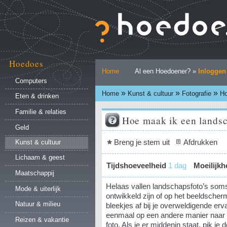
Ga
naar
inhoud.
|
Ga
naar
Hoedoes
Persoonlijke
navigatie
Home
Al een Hoedoener? »
Inloggen
hulpmiddelen
Computers
»
»
»
Home
Kunst & cultuur
Fotografie
Ho
Eten & drinken
Familie & relaties
Hoe maak ik een landsc
Geld
Document
Breng je stem uit
Afdrukken
Kunst & cultuur
acties
Lichaam & geest
Tijdshoeveelheid
1 dag
Moeilijkh
Maatschappij
Helaas vallen landschapsfoto’s som
Mode & uiterlijk
ontwikkeld zijn of op het beeldscher
Natuur & milieu
bleekjes af bij je overweldigende erv
eenmaal op een andere manier naar
Reizen & vakantie
foto. Als je er middenin staat, pik je