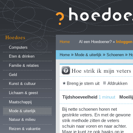
Ga
naar
inhoud.
|
Ga
naar
Hoedoes
Persoonlijke
navigatie
Home
Al een Hoedoener? »
Inloggen
hulpmiddelen
Computers
»
»
»
Home
Mode & uiterlijk
Schoenen
Ho
Eten & drinken
Familie & relaties
Hoe strik ik mijn veters
Geld
Document
Breng je stem uit
Afdrukken
Kunst & cultuur
acties
Lichaam & geest
Tijdshoeveelheid
1 minuut
Moeili
Maatschappij
Bij nette schoenen horen net
Mode & uiterlijk
gestrikte veters. En met de gewone
Natuur & milieu
strik methode zitten de veters
schuin naar voren en naar achter.
Reizen & vakantie
Maar je kunt ze ook haaks op je