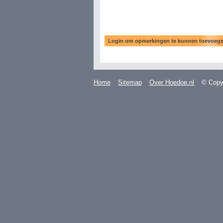
Home
Sitemap
Over Hoedoe.nl
© Copyr