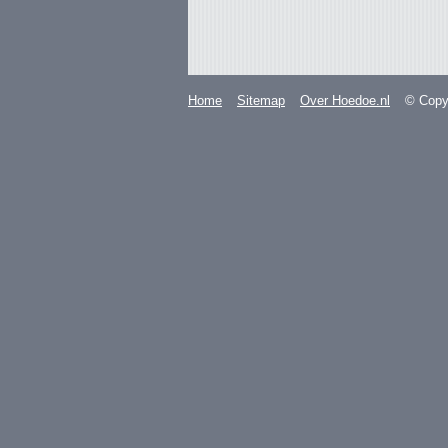
Home
Sitemap
Over Hoedoe.nl
© Copyr