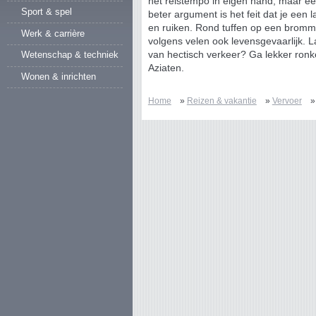
het reistempo in eigen hand, maar ee
Sport & spel
beter argument is het feit dat je een 
en ruiken. Rond tuffen op een bromme
Werk & carrière
volgens velen ook levensgevaarlijk. L
Wetenschap & techniek
van hectisch verkeer? Ga lekker ronk
Aziaten.
Wonen & inrichten
Home
»
Reizen & vakantie
»
Vervoer