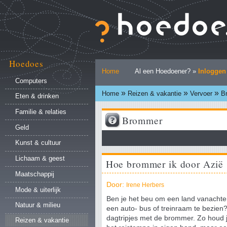
Ga
naar
inhoud.
|
Ga
naar
Hoedoes
Persoonlijke
navigatie
Home
Al een Hoedoener? »
Inloggen
hulpmiddelen
Computers
»
»
»
Home
Reizen & vakantie
Vervoer
B
Eten & drinken
Familie & relaties
Brommer
Geld
Kunst & cultuur
Lichaam & geest
Hoe brommer ik door Azië
Maatschappij
Door:
Irene Herbers
Mode & uiterlijk
Ben je het beu om een land vanachter
Natuur & milieu
een auto- bus of treinraam te bezie
dagtripjes met de brommer. Zo houd j
Reizen & vakantie