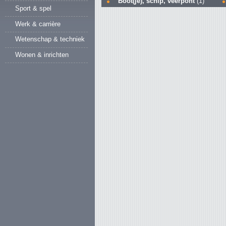
Boot(je), schip, veerpont
(1)
Sport & spel
Werk & carrière
Wetenschap & techniek
Wonen & inrichten