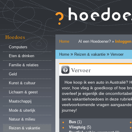
Ga
naar
inhoud.
|
Ga
naar
Hoedoes
Persoonlijke
navigatie
Home
Al een Hoedoener? »
Inloggen
hulpmiddelen
Computers
»
»
Home
Reizen & vakantie
Vervoer
Eten & drinken
Familie & relaties
Vervoer
Geld
Hoe koop ik een auto in Australië? H
Kunst & cultuur
voor, hoe vlieg ik goedkoop of hoe b
Lichaam & geest
overleef je eigenlijk die oncomfortab
serie vakantiehoedoes in deze rubrie
Maatschappij
veelvoorkomende vragen aangaande h
Mode & uiterlijk
journey!
Natuur & milieu
Bus
(1)
Vliegtuig
(5)
Reizen & vakantie