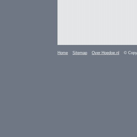
Home
Sitemap
Over Hoedoe.nl
© Copyr