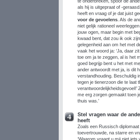
te onderbreken, spoor de ande
als hij is uitgepraat of -geraa
heeft en vraag of je dat juist 
voor de gevoelens
. Als de an
niet gelijk rationeel weerleggen
jouw ogen, maar begin met begri
kwaad bent, dat zou ik ook zijn,
gelegenheid aan om het met de
vaak het woord ja: ‘Ja, daar zit
toe om ja te zeggen, al is het 
goed begrijp bent u het met me
ander antwoordt met ja, is dit 
verstandhouding. Beschuldig in
tegen je tienerzoon die te laat
verantwoordelijkheidsgevoel!’ Z
me erg zorgen gemaakt toen je
thuis was.’
Stel vragen waar de ander
heeft
Zoals een Russisch diplomaat 
toevertrouwde, na starre en v
‘Waarom vraagt u mij niet iets 