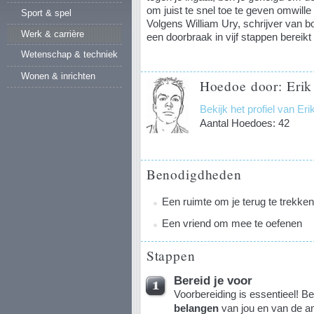
om juist te snel toe te geven omwill
Sport & spel
Volgens William Ury, schrijver van 
Werk & carrière
een doorbraak in vijf stappen bereik
Wetenschap & techniek
Wonen & inrichten
Hoedoe door: Erik
Bekijk het profiel van Eri
Aantal Hoedoes: 42
Benodigdheden
Een ruimte om je terug te trekken
Een vriend om mee te oefenen
Stappen
Bereid je voor
Voorbereiding is essentieel! 
belangen
van jou en van de and