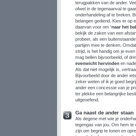
terugpakken van de ander. Ve
ofwel in de tegenaanval te gaan
onderhandeling af te breken. Bi
belangen gediend. Kies er op 
daarvan voor om
‘naar het ba
bekijk de zaken van een afstan
probeer, als een buitenstaander
partijen mee te denken. Omdat d
strijd, is het handig om je even
mag bellen
bijvoorbeeld, of drin
evenwicht hervinden
en naden
Als dat niet mogelijk is, vertr
Bijvoorbeeld door de ander iets 
zeker weten of ik je goed begri
ander een concessie van je pr
ter plekke een belangrijke besl
uitgeoefend.
Ga naast de ander staan
Als degene met wie je onderhand
tegengas van jou. Om hem te o
zijn om begrip te tonen en opr