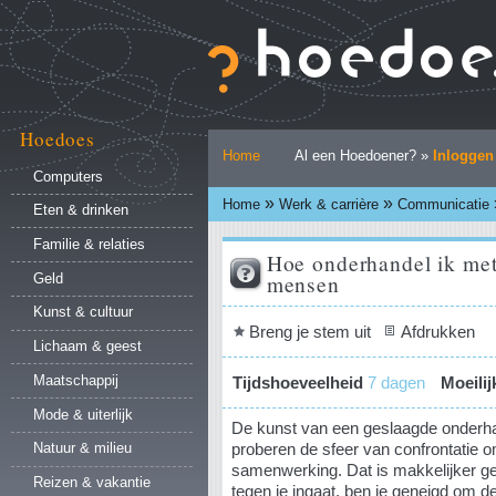
Ga
naar
inhoud.
|
Ga
naar
Hoedoes
Persoonlijke
navigatie
Home
Al een Hoedoener? »
Inloggen
hulpmiddelen
Computers
»
»
Home
Werk & carrière
Communicatie
Eten & drinken
Familie & relaties
Hoe onderhandel ik met
mensen
Geld
Kunst & cultuur
Document
Breng je stem uit
Afdrukken
Lichaam & geest
acties
Maatschappij
Tijdshoeveelheid
7 dagen
Moeili
Mode & uiterlijk
De kunst van een geslaagde onderhand
proberen de sfeer van confrontatie o
Natuur & milieu
samenwerking. Dat is makkelijker g
Reizen & vakantie
tegen je ingaat, ben je geneigd om de