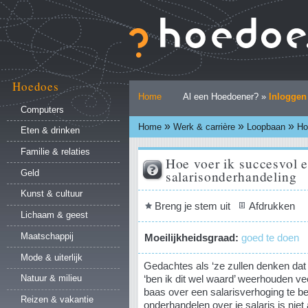
Ga
naar
inhoud.
|
Ga
naar
Hoedoes
Persoonlijke
navigatie
Home
Al een Hoedoener? »
Inloggen
hulpmiddelen
Computers
»
»
»
Home
Werk & carrière
Loopbaan
Ho
Eten & drinken
Familie & relaties
Hoe voer ik succesvol 
salarisonderhandeling
Geld
Kunst & cultuur
Document
Breng je stem uit
Afdrukken
Lichaam & geest
acties
Maatschappij
Moeilijkheidsgraad:
goed te doen
Mode & uiterlijk
Gedachtes als ‘ze zullen denken dat ik
‘ben ik dit wel waard’ weerhouden v
Natuur & milieu
baas over een salarisverhoging te b
Reizen & vakantie
onderhandelen over je salaris is niet