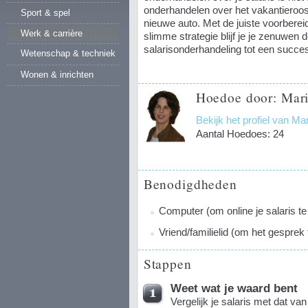
onderhandelen over het vakantieroost
Sport & spel
nieuwe auto. Met de juiste voorbereid
Werk & carrière
slimme strategie blijf je je zenuwen 
salarisonderhandeling tot een succe
Wetenschap & techniek
Wonen & inrichten
Hoedoe door: Mari
Bekijk het profiel van M
Aantal Hoedoes: 24
Benodigdheden
Computer (om online je salaris te
Vriend/familielid (om het gesprek
Stappen
Weet wat je waard bent
Vergelijk je salaris met dat va