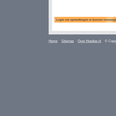
Home
Sitemap
Over Hoedoe.nl
© Copyr