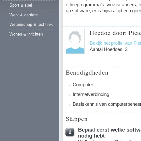
officeprogramma’s, virusscanners, f
Sport & spel
up software, er is bijna altijd een go
Werk & carrière
Wetenschap & techniek
Hoedoe door: Piet
Wonen & inrichten
Bekijk het profiel van Pi
Aantal Hoedoes: 3
Benodigdheden
Computer
Internetverbinding
Basiskennis van computerbehee
Stappen
Bepaal eerst welke soft
nodig hebt