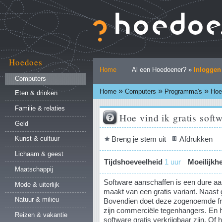
Ga
naar
inhoud.
|
Ga
naar
Hoedoes
Persoonlijke
navigatie
Home
Al een Hoedoener? »
Inloggen
hulpmiddelen
Computers
»
»
»
Home
Computers
Programma's
Hoe 
Eten & drinken
Familie & relaties
Hoe vind ik gratis soft
Geld
Document
Breng je stem uit
Afdrukken
Kunst & cultuur
acties
Lichaam & geest
Tijdshoeveelheid
1 uur
Moeilijkh
Maatschappij
Software aanschaffen is een dure aan
Mode & uiterlijk
maakt van een gratis variant. Naast g
Natuur & milieu
Bovendien doet deze zogenoemde fr
zijn commerciële tegenhangers. En he
Reizen & vakantie
software gratis verkrijgbaar zijn. Of