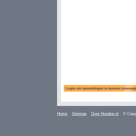
Home
Sitemap
Over Hoedoe.nl
© Copyr