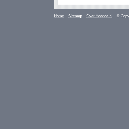
Home
Sitemap
Over Hoedoe.nl
© Copyr