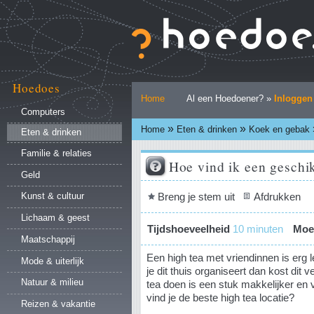
Ga
naar
inhoud.
|
Ga
naar
Hoedoes
Persoonlijke
navigatie
Home
Al een Hoedoener? »
Inloggen
hulpmiddelen
Computers
»
»
Home
Eten & drinken
Koek en gebak
Eten & drinken
Familie & relaties
Hoe vind ik een geschik
Geld
Document
Breng je stem uit
Afdrukken
Kunst & cultuur
acties
Lichaam & geest
Tijdshoeveelheid
10 minuten
Moei
Maatschappij
Een high tea met vriendinnen is erg
Mode & uiterlijk
je dit thuis organiseert dan kost dit v
Natuur & milieu
tea doen is een stuk makkelijker en 
vind je de beste high tea locatie?
Reizen & vakantie