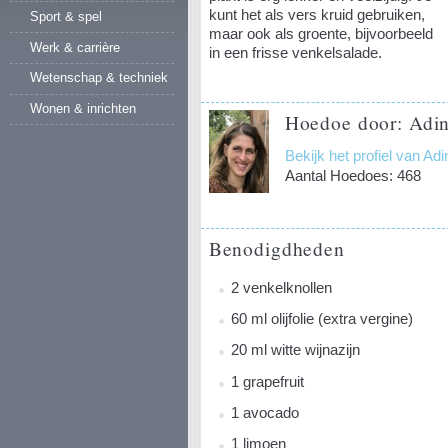
kunt het als vers kruid gebruiken,
Sport & spel
maar ook als groente, bijvoorbeeld
Werk & carrière
in een frisse venkelsalade.
Wetenschap & techniek
Wonen & inrichten
Hoedoe door: Adin
Bekijk het profiel van Ad
Aantal Hoedoes: 468
Benodigdheden
2 venkelknollen
60 ml olijfolie (extra vergine)
20 ml witte wijnazijn
1 grapefruit
1 avocado
1 limoen