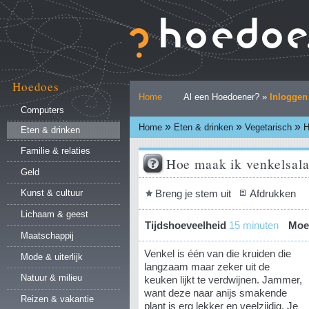
Ga
naar
inhoud.
|
Ga
naar
Hoedoes
Persoonlijke
navigatie
Home
Al een Hoedoener? »
Inloggen
hulpmiddelen
Computers
»
»
»
Home
Eten & drinken
Vegetarisch
H
Eten & drinken
Familie & relaties
Hoe maak ik venkelsal
Geld
Document
Breng je stem uit
Afdrukken
Kunst & cultuur
acties
Lichaam & geest
Tijdshoeveelheid
15 minuten
Moei
Maatschappij
Venkel is één van die kruiden die
Mode & uiterlijk
langzaam maar zeker uit de
Natuur & milieu
keuken lijkt te verdwijnen. Jammer,
want deze naar anijs smakende
Reizen & vakantie
plant is erg lekker en veelzijdig. Je