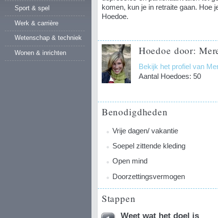
komen, kun je in retraite gaan. Hoe j
Sport & spel
Hoedoe.
Werk & carrière
Wetenschap & techniek
Hoedoe door: Mere
Wonen & inrichten
Bekijk het profiel van Me
Aantal Hoedoes: 50
Benodigdheden
Vrije dagen/ vakantie
Soepel zittende kleding
Open mind
Doorzettingsvermogen
Stappen
Weet wat het doel is