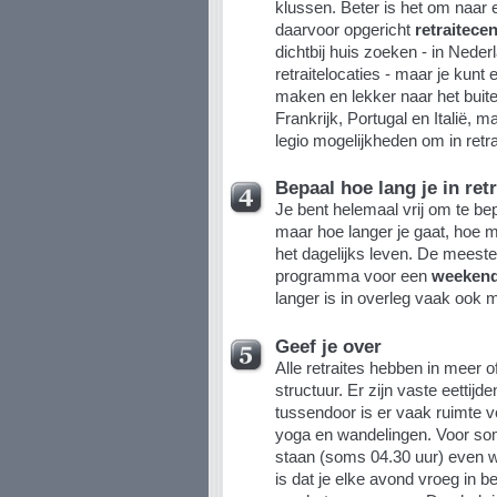
klussen. Beter is het om naar
daarvoor opgericht
retraitece
dichtbij huis zoeken - in Nede
retraitelocaties - maar je kunt 
maken en lekker naar het buite
Frankrijk, Portugal en Italië, ma
legio mogelijkheden om in retra
Bepaal hoe lang je in retr
Je bent helemaal vrij om te bep
maar hoe langer je gaat, hoe 
het dagelijks leven. De meeste
programma voor een
weeken
langer is in overleg vaak ook m
Geef je over
Alle retraites hebben in meer 
structuur. Er zijn vaste eettijd
tussendoor is er vaak ruimte vo
yoga en wandelingen. Voor som
staan (soms 04.30 uur) even w
is dat je elke avond vroeg in be