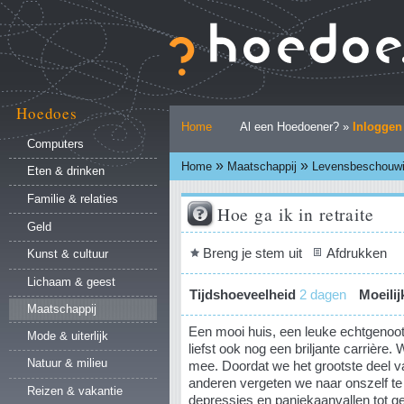
Ga
naar
inhoud.
|
Ga
naar
Hoedoes
Persoonlijke
navigatie
Home
Al een Hoedoener? »
Inloggen
hulpmiddelen
Computers
»
»
Home
Maatschappij
Levensbeschouw
Eten & drinken
Familie & relaties
Hoe ga ik in retraite
Geld
Document
Breng je stem uit
Afdrukken
Kunst & cultuur
acties
Lichaam & geest
Tijdshoeveelheid
2 dagen
Moeili
Maatschappij
Een mooi huis, een leuke echtgenoot
Mode & uiterlijk
liefst ook nog een briljante carrière
Natuur & milieu
mee. Doordat we het grootste deel van
anderen vergeten we naar onszelf te 
Reizen & vakantie
depressies en paniekaanvallen tot ge