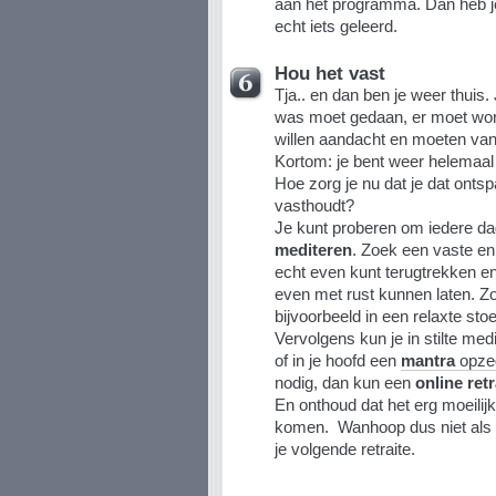
aan het programma. Dan heb je
echt iets geleerd.
Hou het vast
Tja.. en dan ben je weer thuis
was moet gedaan, er moet wor
willen aandacht en moeten van
Kortom: je bent weer helemaal t
Hoe zorg je nu dat je dat onts
vasthoudt?
Je kunt proberen om iedere dag
mediteren
. Zoek een vaste en 
echt even kunt terugtrekken en 
even met rust kunnen laten. Zo
bijvoorbeeld in een relaxte sto
Vervolgens kun je in stilte med
of in je hoofd een
mantra
opze
nodig, dan kun een
online retr
En onthoud dat het erg moeilijk 
komen. Wanhoop dus niet als he
je volgende retraite.