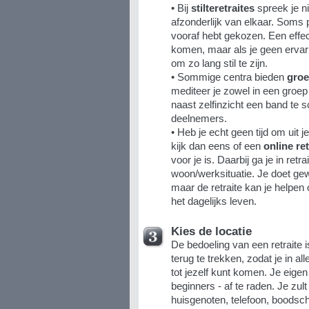
• Bij
stilteretraites
spreek je n
afzonderlijk van elkaar. Soms p
vooraf hebt gekozen. Een effec
komen, maar als je geen ervari
om zo lang stil te zijn.
• Sommige centra bieden
groe
mediteer je zowel in een groep 
naast zelfinzicht een band te
deelnemers.
• Heb je echt geen tijd om uit 
kijk dan eens of een
online ret
voor je is. Daarbij ga je in retra
woon/werksituatie. Je doet gewo
maar de retraite kan je helpen 
het dagelijks leven.
Kies de locatie
De bedoeling van een retraite i
terug te trekken, zodat je in al
tot jezelf kunt komen. Je eigen
beginners - af te raden. Je zul
huisgenoten, telefoon, boodsch