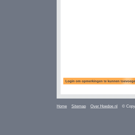
Home
Sitemap
Over Hoedoe.nl
© Copyr