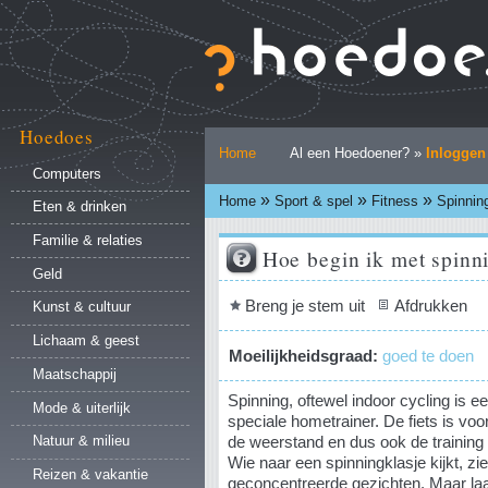
Ga
naar
inhoud.
|
Ga
naar
Hoedoes
Persoonlijke
navigatie
Home
Al een Hoedoener? »
Inloggen
hulpmiddelen
Computers
»
»
»
Home
Sport & spel
Fitness
Spinnin
Eten & drinken
Familie & relaties
Hoe begin ik met spinn
Geld
Document
Breng je stem uit
Afdrukken
Kunst & cultuur
acties
Lichaam & geest
Moeilijkheidsgraad:
goed te doen
Maatschappij
Spinning, oftewel indoor cycling is
Mode & uiterlijk
speciale hometrainer. De fiets is v
de weerstand en dus ook de trainin
Natuur & milieu
Wie naar een spinningklasje kijkt, zi
Reizen & vakantie
geconcentreerde gezichten. Maar laat