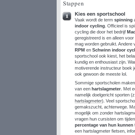
Stappen
Kies een sportschool
Vaak wordt de term
spinning
a
indoor cycling
. Officieel is 
cycling die door het bedrijf
Mad
geregistreerd is en alleen voo
mag worden gebruikt. Andere v
RPM
en
Schwinn indoor cyc
sportschool ook kiest, het belan
kundig en enthousiast zijn. W
motiverende instructeur boek j
ook gewoon de meeste lol.
Sommige sportscholen maken t
van een
hartslagmeter
. Met e
namelijk doelgericht sporten (z
hartslagmeter
). Veel sportscho
gemakszucht, achterwege. Maa
mogelijk om zonder hartslagmet
vragen hun cursisten om tijde
percentage van hun kunnen
een hartslagmeter fietsen, inf