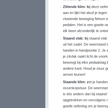
Zittende klim: b
ij deze oefe
aan en lijkt het alsof je tegen
vloeiende beweging fietsen e
pedalen. Het is een goede o
elk been afzonderlijk te ontw
Staand vlak: b
ij staand vlak
uit het zadel. De weerstand is
handen in handpositie 2. Je 
je zitvlak raakt licht de voo
beweegt bij elke pedaalslag 
andere kant. Houd je stuur g
armen leunen!
Staande klim: z
et je handen
ossenkopstuur. De weerstan
is iets anders dan bij staan
opgetrokken en vervolgens 
goede oefening om je beenspi