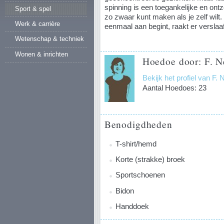
spinning is een toegankelijke en ontze
Sport & spel
zo zwaar kunt maken als je zelf wil
Werk & carrière
eenmaal aan begint, raakt er verslaa
Wetenschap & techniek
Wonen & inrichten
Hoedoe door: F. N
Bekijk het profiel van F. 
Aantal Hoedoes: 23
Benodigdheden
T-shirt/hemd
Korte (strakke) broek
Sportschoenen
Bidon
Handdoek