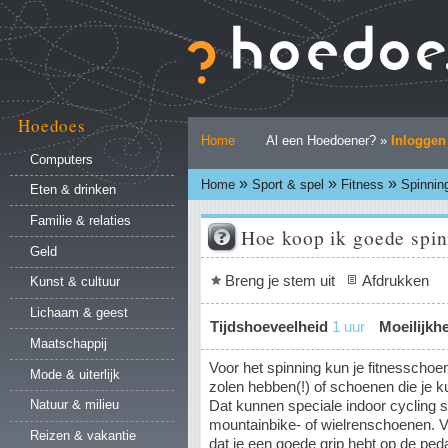
Ga
naar
inhoud.
|
Ga
naar
Hoedoes
Persoonlijke
navigatie
Home
Al een Hoedoener? »
Inloggen
hulpmiddelen
Computers
»
»
»
Home
Sport & spel
Fitness
Spinnin
Eten & drinken
Familie & relaties
Hoe koop ik goede spi
Geld
Document
Breng je stem uit
Afdrukken
Kunst & cultuur
acties
Lichaam & geest
Tijdshoeveelheid
1 uur
Moeilijkh
Maatschappij
Voor het spinning kun je fitnesscho
Mode & uiterlijk
zolen hebben(!) of schoenen die je k
Dat kunnen speciale indoor cycling 
Natuur & milieu
mountainbike- of wielrenschoenen. Vo
Reizen & vakantie
dat je een goede grip hebt op de ped