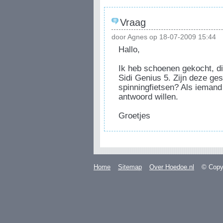
Vraag
door Agnes op 18-07-2009 15:44
Hallo,
Ik heb schoenen gekocht, dit
Sidi Genius 5. Zijn deze ges
spinningfietsen? Als iemand
antwoord willen.
Groetjes
Home
Sitemap
Over Hoedoe.nl
© Copyr