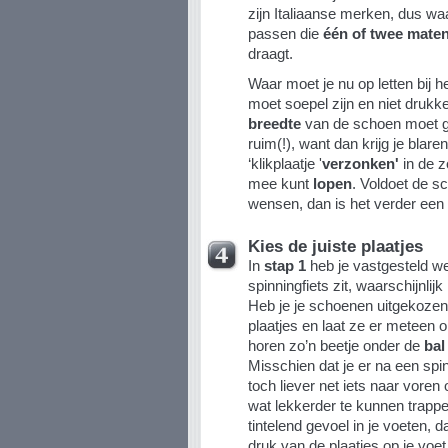
zijn Italiaanse merken, dus wa
passen die
één of twee maten
draagt.
Waar moet je nu op letten bij 
moet soepel zijn en niet drukk
breedte
van de schoen moet go
ruim(!), want dan krijg je blar
‘klikplaatje '
verzonken'
in de z
mee kunt
lopen
. Voldoet de s
wensen, dan is het verder een
Kies de juiste plaatjes
In
stap 1
heb je vastgesteld w
spinningfiets zit, waarschijnlij
Heb je je schoenen uitgekozen
plaatjes en laat ze er meteen 
horen zo’n beetje onder de
bal 
Misschien dat je er na een spi
toch liever net iets naar voren
wat lekkerder te kunnen trappe
tintelend gevoel in je voeten, 
druk van de plaatjes op je voet