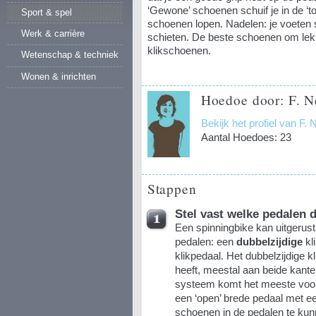
‘Gewone’ schoenen schuif je in de ‘to
Sport & spel
schoenen lopen. Nadelen: je voeten s
Werk & carrière
schieten. De beste schoenen om lekk
klikschoenen.
Wetenschap & techniek
Wonen & inrichten
Hoedoe door: F. N
Bekijk het profiel van F. 
Aantal Hoedoes: 23
Stappen
Stel vast welke pedalen 
Een spinningbike kan uitgerus
pedalen: een
dubbelzijdige
kl
klikpedaal. Het dubbelzijdige k
heeft, meestal aan beide kanten
systeem komt het meeste voor.
een ‘open’ brede pedaal met e
schoenen in de pedalen te kunn