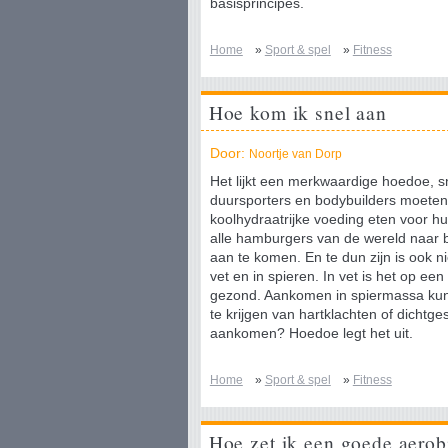
basisprincipes.
Home
»
Sport & spel
»
Fitness
Hoe kom ik snel aan
Door:
Noortje van Dorp
Het lijkt een merkwaardige hoedoe, 
duursporters en bodybuilders moeten 
koolhydraatrijke voeding eten voor hu
alle hamburgers van de wereld naar
aan te komen. En te dun zijn is ook ni
vet en in spieren. In vet is het op 
gezond. Aankomen in spiermassa kun 
te krijgen van hartklachten of dichtge
aankomen? Hoedoe legt het uit.
Home
»
Sport & spel
»
Fitness
Hoe zet ik een goede aerob