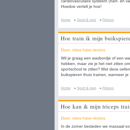
cardiovasculaire systeem (hart- en vaa
Hoedoe vertelt je hoe!
Home
»
Sport & spel
»
Fitness
Hoe train ik mijn buikspier
Door:
Adine Faber-Versluis
Wil je graag een wasbordje of een wa
hebben, maar zie je het niet zitten om
sportschool te zitten? Met deze oefen
buikspieren thuis trainen, wanneer je 
Home
»
Sport & spel
»
Fitness
Hoe kan ik mijn triceps tra
Door:
Adine Faber-Versluis
In de zomer besteden we massaal ex