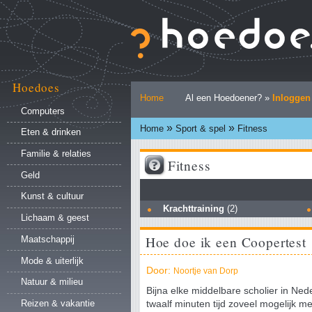
Ga
naar
inhoud.
|
Ga
naar
Hoedoes
Persoonlijke
navigatie
Home
Al een Hoedoener? »
Inloggen
hulpmiddelen
Computers
»
»
Home
Sport & spel
Fitness
Eten & drinken
Familie & relaties
Fitness
Geld
Kunst & cultuur
Krachttraining
(2)
Lichaam & geest
Hoe doe ik een Coopertest
Maatschappij
Mode & uiterlijk
Door:
Noortje van Dorp
Natuur & milieu
Bijna elke middelbare scholier in Ned
Reizen & vakantie
twaalf minuten tijd zoveel mogelijk m