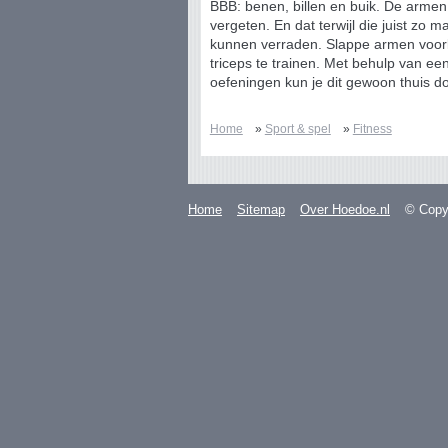
BBB: benen, billen en buik. De arme
vergeten. En dat terwijl die juist zo mak
kunnen verraden. Slappe armen voor
triceps te trainen. Met behulp van e
oefeningen kun je dit gewoon thuis d
Home
»
Sport & spel
»
Fitness
Home
Sitemap
Over Hoedoe.nl
© Copyr