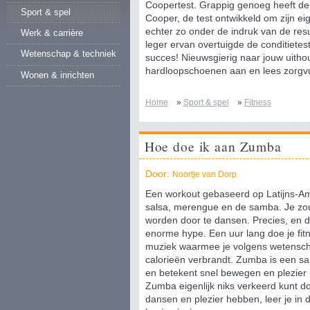
Coopertest. Grappig genoeg heeft de 
Sport & spel
Cooper, de test ontwikkeld om zijn eig
echter zo onder de indruk van de resu
Werk & carrière
leger ervan overtuigde de conditietes
Wetenschap & techniek
succes! Nieuwsgierig naar jouw uitho
hardloopschoenen aan en lees zorgv
Wonen & inrichten
Home
»
Sport & spel
»
Fitness
Hoe doe ik aan Zumba
Door:
Noortje van Dorp
Een workout gebaseerd op Latijns-A
salsa, merengue en de samba. Je zou z
worden door te dansen. Precies, en
enorme hype. Een uur lang doe je f
muziek waarmee je volgens wetenscha
calorieën verbrandt. Zumba is een 
en betekent snel bewegen en plezier
Zumba eigenlijk niks verkeerd kunt d
dansen en plezier hebben, leer je in