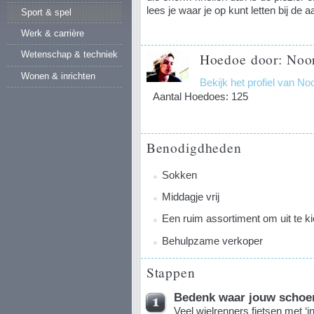
lees je waar je op kunt letten bij de
Sport & spel
Werk & carrière
Wetenschap & techniek
Hoedoe door: Noor
Wonen & inrichten
Bekijk het profiel van No
Aantal Hoedoes: 125
Benodigdheden
Sokken
Middagje vrij
Een ruim assortiment om uit te k
Behulpzame verkoper
Stappen
Bedenk waar jouw schoe
Veel wielrenners fietsen met ‘i