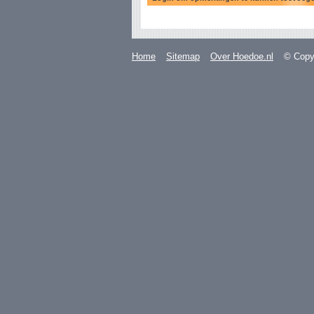
Home
Sitemap
Over Hoedoe.nl
© Copyr