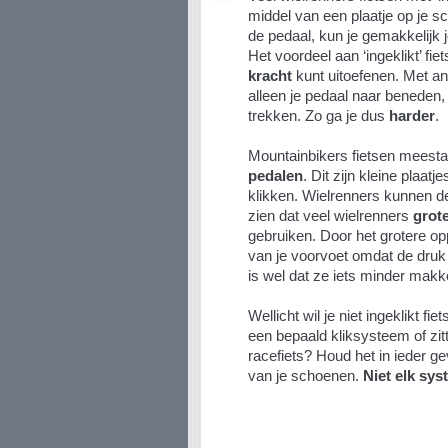
middel van een plaatje op je 
de pedaal, kun je gemakkelijk j
Het voordeel aan ‘ingeklikt’ fie
kracht
kunt uitoefenen. Met an
alleen je pedaal naar benede
trekken. Zo ga je dus
harder
.
Mountainbikers fietsen meesta
pedalen
. Dit zijn kleine plaatj
klikken. Wielrenners kunnen de
zien dat veel wielrenners
grote
gebruiken. Door het grotere opp
van je voorvoet omdat de druk
is wel dat ze iets minder makkel
Wellicht wil je niet ingeklikt fi
een bepaald kliksysteem of zit
racefiets? Houd het in ieder ge
van je schoenen.
Niet elk sy