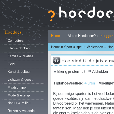
Ga
naar
inhoud.
|
Ga
naar
Hoedoes
Persoonlijke
navigatie
Home
Al een Hoedoener? »
Inloggen
hulpmiddelen
Computers
»
»
»
Home
Sport & spel
Wielersport
Hoe 
Eten & drinken
Familie & relaties
Hoe vind ik de juiste r
Geld
Document
Breng je stem uit
Afdrukken
Kunst & cultuur
acties
Lichaam & geest
Tijdshoeveelheid
4 uren
Moeilijk
Maatschappij
Bij sommige sporten is het veel bela
Mode & uiterlijk
goede kwaliteit zijn dan het daadwerke
Bijvoorbeeld bij het wielrennen. Natuu
Natuur & milieu
fantastisch. Maar heb je een uiterst 
Reizen & vakantie
die enorm knellen dan is de plezier e