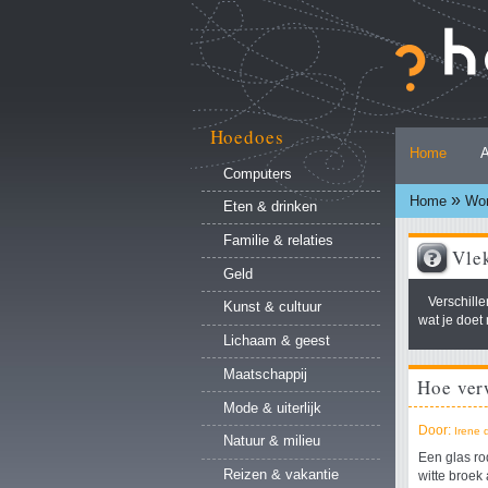
Ga
naar
inhoud.
|
Ga
naar
Hoedoes
Persoonlijke
navigatie
Home
A
hulpmiddelen
Computers
»
Home
Won
Eten & drinken
Familie & relaties
Vle
Geld
Verschill
Kunst & cultuur
wat je doet
Lichaam & geest
Maatschappij
Hoe verw
Mode & uiterlijk
Door:
Irene 
Natuur & milieu
Een glas rod
Reizen & vakantie
witte broek