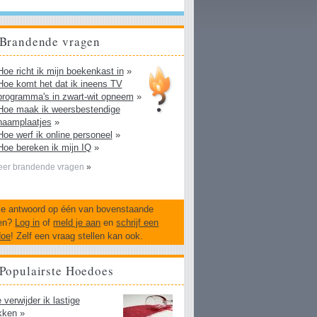
Brandende vragen
Hoe richt ik mijn boekenkast in
»
Hoe komt het dat ik ineens TV
programma's in zwart-wit opneem
»
Hoe maak ik weersbestendige
naamplaatjes
»
Hoe werf ik online personeel
»
Hoe bereken ik mijn IQ
»
er brandende vragen
»
je antwoord op één van bovenstaande
en?
Log in
of
meld je aan
en
schrijf een
doe
! Zelf een vraag stellen kan ook.
Populairste Hoedoes
 verwijder ik lastige
kken
»