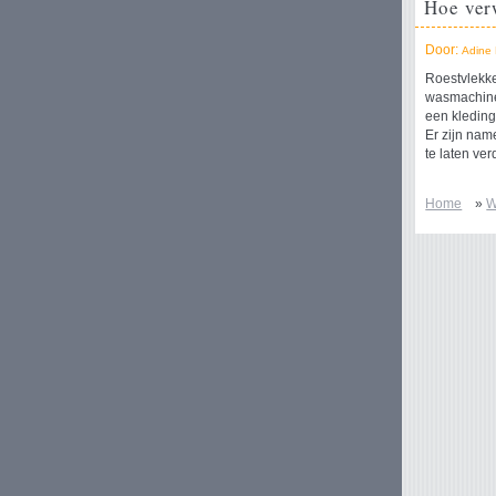
Hoe ver
Door:
Adine 
Roestvlekke
wasmachine.
een kledings
Er zijn nam
te laten ver
Home
»
W