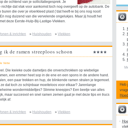
p de ochtend van je sollicitatiegesprek. Je
nichtje dat vlak voor aankomst toch nog overgeeft op de autobank. De
buren die over je vloerkleed plast (‘dat heeft-ie bij ons nog nooit
. En nog duizend van die vervelende ongelukjes. Maar jij houdt het
 met deze Eerste-Hulp-Bij-Lastige-Vlekken.
onen & inrichten
»
Huishouden
»
Vlekken
jg ik de ramen streeploos schoon
de Vette
Me
wel. Die kwieke oude dametjes die onverschrokken op wiebelige
mmen, een emmer heet sop in de ene en een spons in de andere hand.
len, een paar trekken en hup, de blinkende ramen stralen je tegemoet.
Heb 
 ze dat toch zo schijnbaar moeiteloos voor elkaar? Jarenlange
vrag
Geheime wondermiddeltjes? Slimme kneepjes? Een beetje van alles
ijk, maar succesvol en snel ramen zemen gaat je met deze tips en trucs
Hoe
lijk af.
onen & inrichten
»
Huishouden
»
Vlekken
Hoe
vle