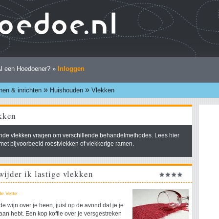
l een Hoedoener? »
Inloggen
»
»
en & inrichten
Huishouden
Vlekken
kken
ende vlekken vragen om verschillende behandelmethodes. Lees hier
 met bijvoorbeeld roestvlekken of vlekkerige ramen.
ijder ik lastige vlekken
de Vette
e wijn over je heen, juist op de avond dat je je
 aan hebt. Een kop koffie over je versgestreken