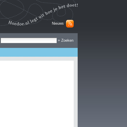
Nieuws
Zoek
»