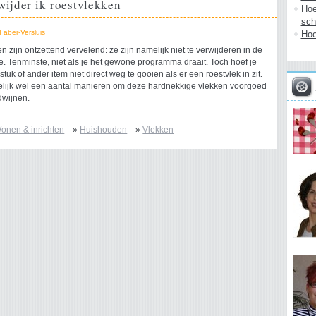
wijder ik roestvlekken
Hoe
sch
Faber-Versluis
Hoe
n zijn ontzettend vervelend: ze zijn namelijk niet te verwijderen in de
 Tenminste, niet als je het gewone programma draait. Toch hoef je
tuk of ander item niet direct weg te gooien als er een roestvlek in zit.
elijk wel een aantal manieren om deze hardnekkige vlekken voorgoed
dwijnen.
onen & inrichten
»
Huishouden
»
Vlekken