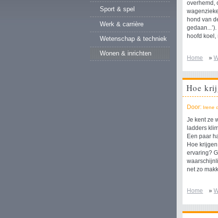
overhemd, o
Sport & spel
wagenzieke 
hond van de 
Werk & carrière
gedaan...’)
hoofd koel,
Wetenschap & techniek
Wonen & inrichten
Home
»
W
Hoe kri
Door:
Irene 
Je kent ze 
ladders kli
Een paar ha
Hoe krijgen
ervaring? 
waarschijnl
net zo makke
Home
»
W