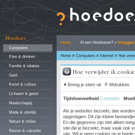
Ga
naar
inhoud.
|
Ga
naar
Hoedoes
Persoonlijke
navigatie
Home
Al een Hoedoener? »
Inloggen
hulpmiddelen
Computers
»
»
»
Home
Computers
Internet
Hoe verwi
Eten & drinken
Familie & relaties
Hoe verwijder ik cooki
Geld
Document
Breng je stem uit
Afdrukken
Kunst & cultuur
acties
Lichaam & geest
Tijdshoeveelheid
5 minuten
Moeil
Maatschappij
Als je websites bezoekt, dan worden 
Mode & uiterlijk
opgeslagen. Dit zijn kleine bestandj
Natuur & milieu
En die gegevens zijn niet alleen toeg
site die je bezoekt, maar vaak ook v
Reizen & vakantie
site. Wil je geen cookies op je harde