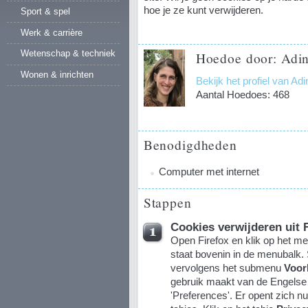
hoe je ze kunt verwijderen.
Sport & spel
Werk & carrière
Wetenschap & techniek
Hoedoe door: Adin
Wonen & inrichten
Bekijk het profiel van Ad
Aantal Hoedoes: 468
Benodigdheden
Computer met internet
Stappen
Cookies verwijderen uit 
Open Firefox en klik op het me
staat bovenin in de menubalk. 
vervolgens het submenu
Voor
gebruik maakt van de Engelse 
'Preferences'. Er opent zich n