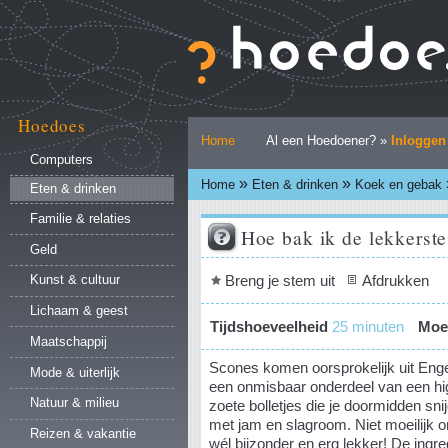
Ga
naar
inhoud.
|
Ga
naar
Hoedoes
Persoonlijke
navigatie
Home
Al een Hoedoener? »
Inloggen
hulpmiddelen
Computers
»
»
Home
Eten & drinken
Koek en gebak
Eten & drinken
Familie & relaties
Hoe bak ik de lekkerst
Geld
Document
Breng je stem uit
Afdrukken
Kunst & cultuur
acties
Lichaam & geest
Tijdshoeveelheid
25 minuten
Moei
Maatschappij
Scones komen oorsprokelijk uit Enge
Mode & uiterlijk
een onmisbaar onderdeel van een hig
Natuur & milieu
zoete bolletjes die je doormidden sni
met jam en slagroom. Niet moeilijk 
Reizen & vakantie
wél bijzonder en erg lekker! De ingre