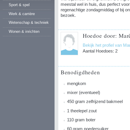
meestal wel in huis, dus perfect voo
Sport & spel
regenachtige zondagmiddag of bij o
Werk & carrière
bezoek.
Wetenschap & techniek
Wonen & inrichten
Hoedoe door: Marè
Bekijk het profiel van M
Aantal Hoedoes: 2
Benodigdheden
mengkom
mixer (eventueel)
450 gram zelfrijzend bakmeel
1 theelepel zout
110 gram boter
60 gram poedersuiker