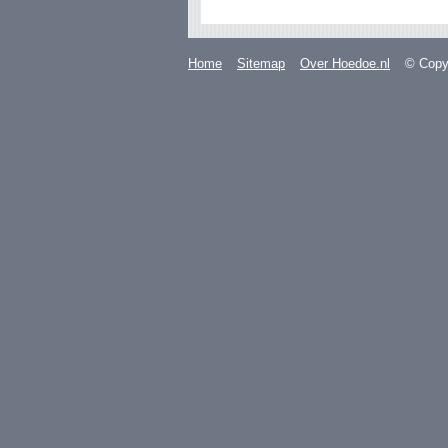
Home
Sitemap
Over Hoedoe.nl
© Copyr