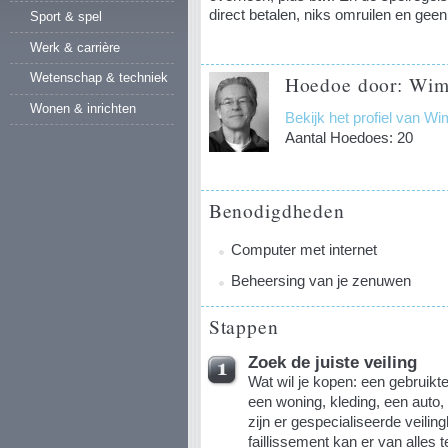
direct betalen, niks omruilen en geen
Sport & spel
Werk & carrière
Wetenschap & techniek
Hoedoe door: Wim
Wonen & inrichten
Bekijk het profiel van W
Aantal Hoedoes: 20
Benodigdheden
Computer met internet
Beheersing van je zenuwen
Stappen
Zoek de juiste veiling
Wat wil je kopen: een gebruik
een woning, kleding, een auto, 
zijn er gespecialiseerde veiling
faillissement kan er van alles 