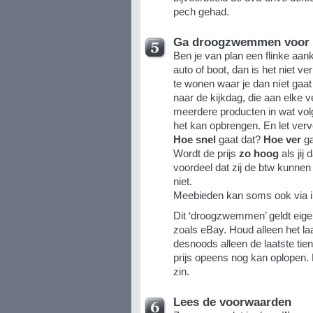
pech gehad.
Ga droogzwemmen voor 
Ben je van plan een flinke aan
auto of boot, dan is het niet ve
te wonen waar je dan níet gaat
naar de kijkdag, die aan elke v
meerdere producten in wat volg
het kan opbrengen. En let ver
Hoe snel
gaat dat?
Hoe ver
ga
Wordt de prijs
zo hoog
als jij
voordeel dat zij de btw kunnen 
niet.
Meebieden kan soms ook via in
Dit ‘droogzwemmen’ geldt eigenl
zoals eBay. Houd alleen het laa
desnoods alleen de laatste tie
prijs opeens nog kan oplopen. 
zin.
Lees de voorwaarden