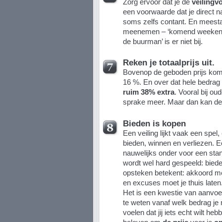
Zorg ervoor dat je de
veiling
een voorwaarde dat je direct na
soms zelfs contant. En meestal 
meenemen – ‘komend weekend k
de buurman’ is er niet bij.
Reken je totaalprijs uit.
Bovenop de geboden prijs komt 
16 %. En over dat hele bedra
ruim 38% extra
. Vooral bij o
sprake meer. Maar dan kan de 
Bieden is kopen
Een veiling lijkt vaak een spel,
bieden, winnen en verliezen. 
nauwelijks onder voor een sta
wordt wel hard gespeeld: bied
opsteken betekent: akkoord m
en excuses moet je thuis laten
Het is een kwestie van aanvoe
te weten vanaf welk bedrag je
voelen dat jij iets echt wilt heb