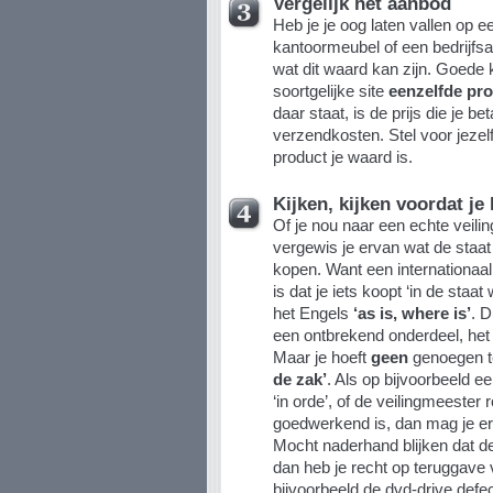
Vergelijk het aanbod
Heb je je oog laten vallen op ee
kantoormeubel of een bedrijfsa
wat dit waard kan zijn. Goede 
soortgelijke site
eenzelfde pr
daar staat, is de prijs die je be
verzendkosten. Stel voor jezel
product je waard is.
Kijken, kijken voordat je
Of je nou naar een echte veiling
vergewis je ervan wat de staat 
kopen. Want een internationaal
is dat je iets koopt ‘in de staat 
het Engels
‘as is, where is’
. D
een ontbrekend onderdeel, het
Maar je hoeft
geen
genoegen t
de zak’
. Als op bijvoorbeeld e
‘in orde’, of de veilingmeester 
goedwerkend is, dan mag je er v
Mocht naderhand blijken dat de
dan heb je recht op teruggave 
bijvoorbeeld de dvd-drive defec