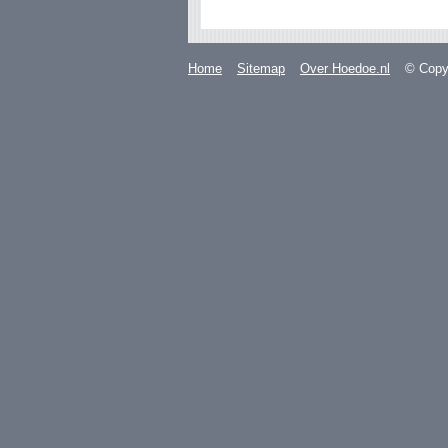
Home
Sitemap
Over Hoedoe.nl
© Copyr