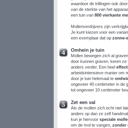
waardoor de trillingen ook door
van de sterkte van het appara
een tuin van
800 vierkante me
Mollenverdrijvers zijn verkrijgb
Je kunt kiezen voor een varian
een exemplaar dat op
zonne-e
Omhein je tuin
Mollen bewegen zich al gravend
door kunnen graven, keren ze
anders verder. Een heel
effect
arbeidsintensieve manier om mol
door je tuin helemaal te
omhei
ongeveer 40 centimeter in de 
tot ongeveer 10 centimeter bo
Zet een val
Als de mollen zich echt niet lat
anders op dan ze zelf handmati
kun je hiervoor
speciale molle
om de mol te vangen,
zonder 