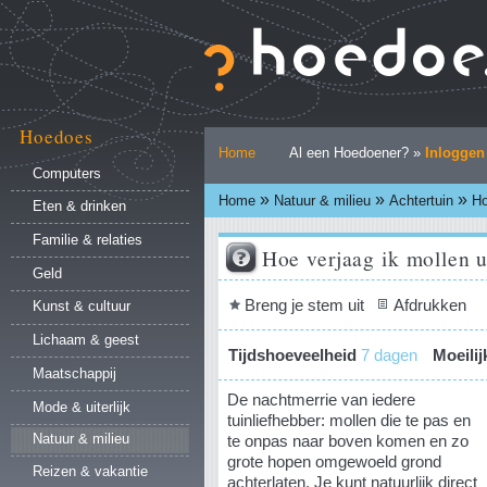
Ga
naar
inhoud.
|
Ga
naar
Hoedoes
Persoonlijke
navigatie
Home
Al een Hoedoener? »
Inloggen
hulpmiddelen
Computers
»
»
»
Home
Natuur & milieu
Achtertuin
Ho
Eten & drinken
Familie & relaties
Hoe verjaag ik mollen u
Geld
Document
Breng je stem uit
Afdrukken
Kunst & cultuur
acties
Lichaam & geest
Tijdshoeveelheid
7 dagen
Moeili
Maatschappij
De nachtmerrie van iedere
Mode & uiterlijk
tuinliefhebber: mollen die te pas en
Natuur & milieu
te onpas naar boven komen en zo
grote hopen omgewoeld grond
Reizen & vakantie
achterlaten. Je kunt natuurlijk direct