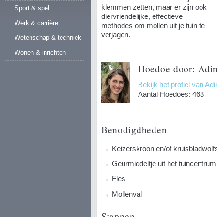
klemmen zetten, maar er zijn ook
Sport & spel
diervriendelijke, effectieve
Werk & carrière
methodes om mollen uit je tuin te
verjagen.
Wetenschap & techniek
Wonen & inrichten
Hoedoe door: Adin
Bekijk het profiel van Ad
Aantal Hoedoes: 468
Benodigdheden
Keizerskroon en/of kruisbladwolf
Geurmiddeltje uit het tuincentrum
Fles
Mollenval
Stappen