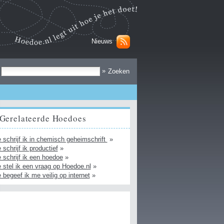
Nieuws
Zoek
»
Gerelateerde Hoedoes
 schrijf ik in chemisch geheimschrift
»
 schrijf ik productief
»
 schrijf ik een hoedoe
»
 stel ik een vraag op Hoedoe.nl
»
 begeef ik me veilig op internet
»