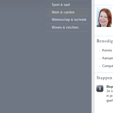
Sport & spel
Werk & carrière
Wetenschap & techniek
Wonen & inrichten
Benodi
Kennis
Aanspr
Comput
Stappen
Bep
Je s
in j
geef