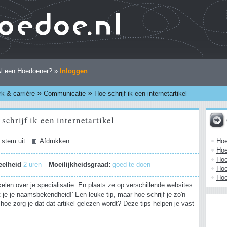
l een Hoedoener? »
Inloggen
»
»
k & carrière
Communicatie
Hoe schrijf ik een internetartikel
schrijf ik een internetartikel
Hoe
 stem uit
Afdrukken
Hoe
Hoe
eelheid
2 uren
Moeilijkheidsgraad:
goed te doen
Hoe
Hoe
tikelen over je specialisatie. En plaats ze op verschillende websites.
 je je naamsbekendheid!' Een leuke tip, maar hoe schrijf je zo'n
 hoe zorg je dat dat artikel gelezen wordt? Deze tips helpen je vast