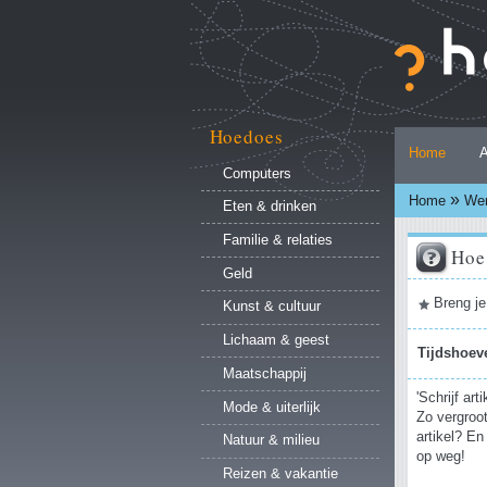
Ga
naar
inhoud.
|
Ga
naar
Hoedoes
Persoonlijke
navigatie
Home
A
hulpmiddelen
Computers
»
Home
Wer
Eten & drinken
Familie & relaties
Hoe 
Geld
Document
Breng je
Kunst & cultuur
acties
Lichaam & geest
Tijdshoev
Maatschappij
'Schrijf ar
Mode & uiterlijk
Zo vergroot
artikel? En
Natuur & milieu
op weg!
Reizen & vakantie