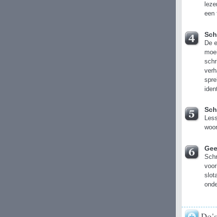
leze
een 
Sch
De e
moei
schr
ver
spre
iden
Schr
Less
woor
Geef
Schr
voor
slot
onde
Do'