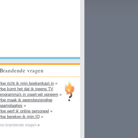
Brandende vragen
Hoe richt ik mijn boekenkast in
»
Hoe komt het dat ik ineens TV
programma's in zwart-wit opneem
»
Hoe maak ik weersbestendige
naamplaatjes
»
Hoe werf ik online personeel
»
Hoe bereken ik mijn IQ
»
er brandende vragen
»