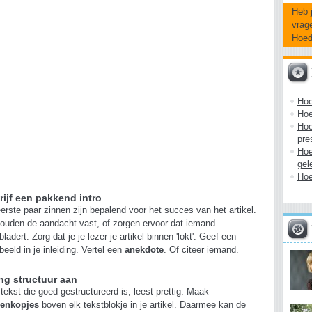
Heb 
vrag
Hoe
Hoe
Hoe
Hoe
pre
Hoe
gel
Hoe
rijf een pakkend intro
erste paar zinnen zijn bepalend voor het succes van het artikel.
ouden de aandacht vast, of zorgen ervoor dat iemand
bladert. Zorg dat je je lezer je artikel binnen 'lokt'. Geef een
beeld in je inleiding. Vertel een
anekdote
. Of citeer iemand.
ng structuur aan
tekst die goed gestructureerd is, leest prettig. Maak
senkopjes
boven elk tekstblokje in je artikel. Daarmee kan de