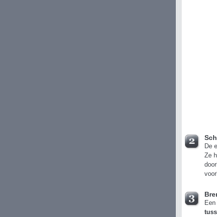
Sch
De e
Ze h
door
voor
Bre
Een 
tus