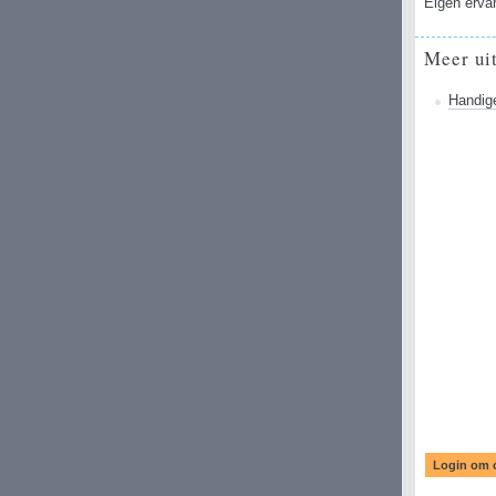
Eigen ervar
Meer ui
Handige