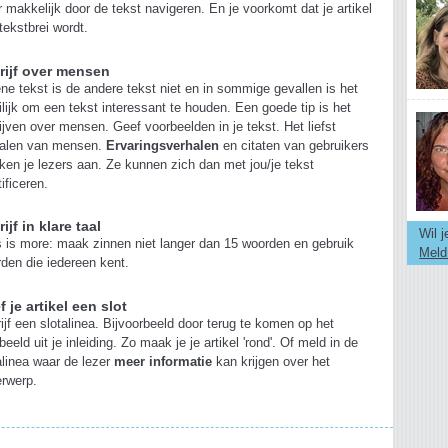
r makkelijk door de tekst navigeren. En je voorkomt dat je artikel
tekstbrei wordt.
rijf over mensen
ne tekst is de andere tekst niet en in sommige gevallen is het
lijk om een tekst interessant te houden. Een goede tip is het
ijven over mensen. Geef voorbeelden in je tekst. Het liefst
halen van mensen.
Ervaringsverhalen
en citaten van gebruikers
ken je lezers aan. Ze kunnen zich dan met jou/je tekst
tificeren.
ijf in klare taal
Wil 
 is more: maak zinnen niet langer dan 15 woorden en gebruik
Meld
den die iedereen kent.
 je artikel een slot
ijf een slotalinea. Bijvoorbeeld door terug te komen op het
beeld uit je inleiding. Zo maak je je artikel 'rond'. Of meld in de
alinea waar de lezer
meer informatie
kan krijgen over het
rwerp.
s