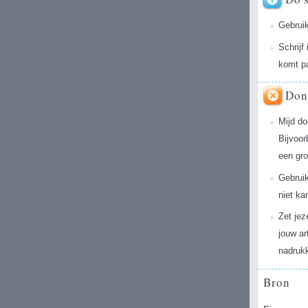
Gebruik
Schrijf
komt pa
Don
Mijd do
Bijvoor
een gr
Gebruik
niet ka
Zet jez
jouw ar
nadrukk
Bron