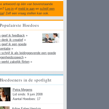
je antwoord op één van bovenstaande
en?
Log in
of
meld je aan
en
schrijf een
doe
! Zelf een vraag stellen kan ook.
Populairste Hoedoes
 geef ik feedback
»
 denk ik creatief
»
 geef ik een goede
sentatie
»
 schrijf ik als leidinggevende een goede
egenheidsspeech
»
 werkt zakelijk flirten
»
Hoedoeners in de spotlight
Petra Megens
Lid sinds: 9 juni 2008
Aantal Hoedoes: 17
Adine Faber-Versluis