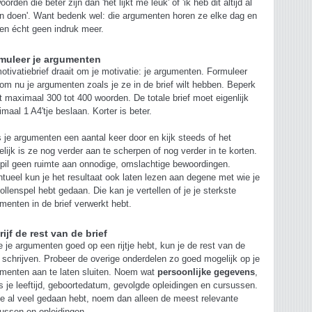
oorden die beter zijn dan 'het lijkt me leuk' of 'ik heb dit altijd al
en doen'. Want bedenk wel: die argumenten horen ze elke dag en
n écht geen indruk meer.
muleer je argumenten
otivatiebrief draait om je motivatie: je argumenten. Formuleer
om nu je argumenten zoals je ze in de brief wilt hebben. Beperk
ot maximaal 300 tot 400 woorden. De totale brief moet eigenlijk
maal 1 A4'tje beslaan. Korter is beter.
 je argumenten een aantal keer door en kijk steeds of het
lijk is ze nog verder aan te scherpen of nog verder in te korten.
pil geen ruimte aan onnodige, omslachtige bewoordingen.
tueel kun je het resultaat ook laten lezen aan degene met wie je
rollenspel hebt gedaan. Die kan je vertellen of je je sterkste
menten in de brief verwerkt hebt.
rijf de rest van de brief
e je argumenten goed op een rijtje hebt, kun je de rest van de
f schrijven. Probeer de overige onderdelen zo goed mogelijk op je
menten aan te laten sluiten. Noem wat
persoonlijke gegevens
,
s je leeftijd, geboortedatum, gevolgde opleidingen en cursussen.
je al veel gedaan hebt, noem dan alleen de meest relevante