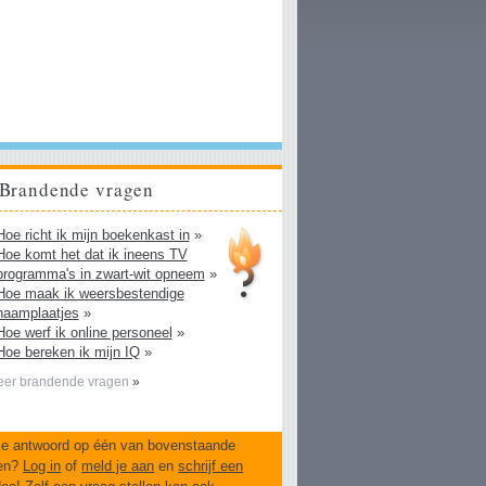
Brandende vragen
Hoe richt ik mijn boekenkast in
»
Hoe komt het dat ik ineens TV
programma's in zwart-wit opneem
»
Hoe maak ik weersbestendige
naamplaatjes
»
Hoe werf ik online personeel
»
Hoe bereken ik mijn IQ
»
er brandende vragen
»
je antwoord op één van bovenstaande
en?
Log in
of
meld je aan
en
schrijf een