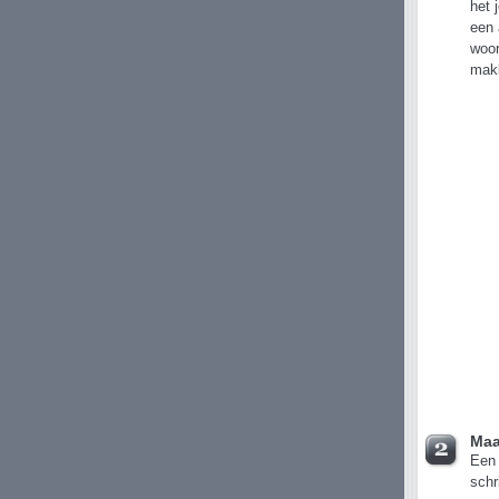
het 
een 
woor
makk
Maa
Een 
schr