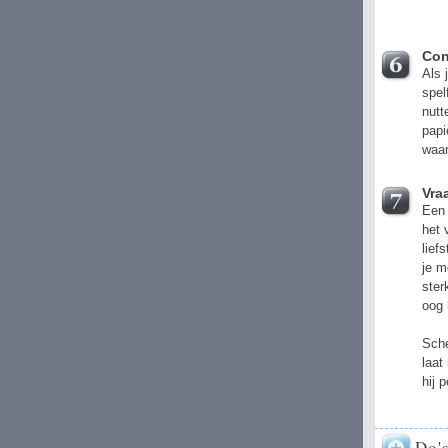
Con
Als 
spel
nutt
papi
waar
Vra
Een 
het 
lief
je m
ster
oog 
Sche
laat
hij 
Do'