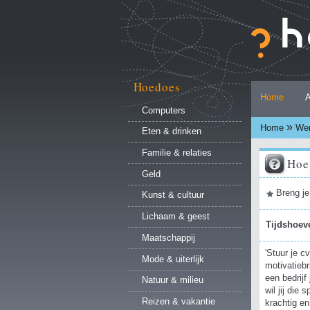
Ga
naar
inhoud.
|
Ga
naar
Hoedoes
Persoonlijke
navigatie
Home
A
hulpmiddelen
Computers
»
Home
Wer
Eten & drinken
Familie & relaties
Hoe 
Geld
Document
Breng je
Kunst & cultuur
acties
Lichaam & geest
Tijdshoev
Maatschappij
'Stuur je c
Mode & uiterlijk
motivatieb
een bedrij
Natuur & milieu
wil jij die
Reizen & vakantie
krachtig en