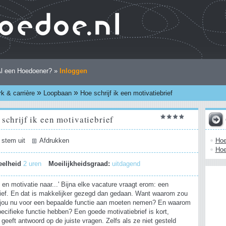
l een Hoedoener? »
Inloggen
»
»
k & carrière
Loopbaan
Hoe schrijf ik een motivatiebrief
schrijf ik een motivatiebrief
Hoe
 stem uit
Afdrukken
Hoe
eelheid
2 uren
Moeilijkheidsgraad:
uitdagend
v en motivatie naar...' Bijna elke vacature vraagt erom: een
rief. En dat is makkelijker gezegd dan gedaan. Want waarom zou
f jou nu voor een bepaalde functie aan moeten nemen? En waarom
 specifieke functie hebben? Een goede motivatiebrief is kort,
 geeft antwoord op de juiste vragen. Zelfs als ze niet gesteld