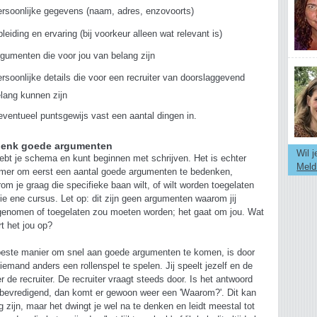
rsoonlijke gegevens (naam, adres, enzovoorts)
leiding en ervaring (bij voorkeur alleen wat relevant is)
gumenten die voor jou van belang zijn
rsoonlijke details die voor een recruiter van doorslaggevend
lang kunnen zijn
eventueel puntsgewijs vast een aantal dingen in.
enk goede argumenten
Wil 
ebt je schema en kunt beginnen met schrijven. Het is echter
Meld
mer om eerst een aantal goede argumenten te bedenken,
om je graag die specifieke baan wilt, of wilt worden toegelaten
die ene cursus. Let op: dit zijn geen argumenten waarom jij
enomen of toegelaten zou moeten worden; het gaat om jou. Wat
rt het jou op?
este manier om snel aan goede argumenten te komen, is door
iemand anders een rollenspel te spelen. Jij speelt jezelf en de
r de recruiter. De recruiter vraagt steeds door. Is het antwoord
 bevredigend, dan komt er gewoon weer een 'Waarom?'. Dit kan
ig zijn, maar het dwingt je wel na te denken en leidt meestal tot