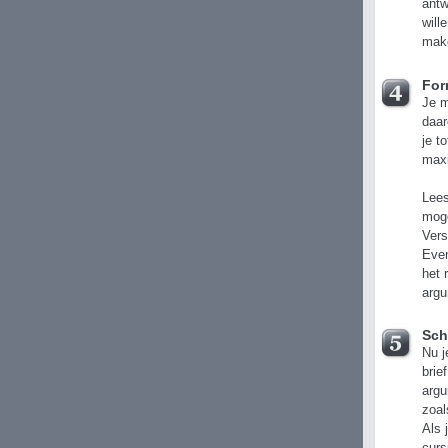
antw
will
make
For
Je m
daar
je t
maxi
Lees
moge
Vers
Even
het 
argu
Sch
Nu j
brie
argu
zoal
Als 