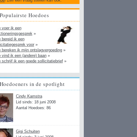
doe
! Zelf een vraag stellen kan ook.
Populairste Hoedoes
 voer ik een
ctioneringsgesprek
»
 bereid ik een
licitatiegesprek voor
»
 bereken ik mijn ontslagvergoeding
»
 vind ik een (andere) baan
»
 schrijf ik een goede sollicitatiebrief
»
Hoedoeners in de spotlight
Cindy Kamstra
Lid sinds: 18 juni 2008
Aantal Hoedoes: 86
Gigi Schuiten