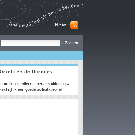
Nieuws
Zoek
»
Gerelateerde Hoedoes
 kan ik bijverdienen met een uitkering
»
 schrijf ik een goede sollicitatiebrief
»