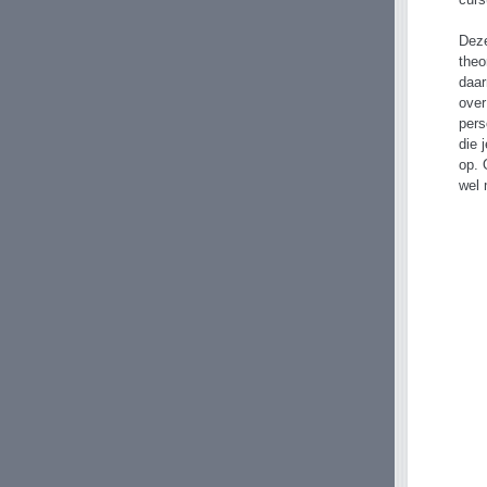
curs
Deze
theo
daar
over
pers
die 
op. 
wel 