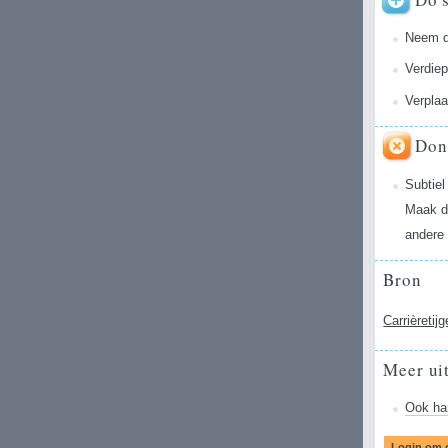
Neem de
Verdiep
Verplaa
Don
Subtiel
Maak d
andere 
Bron
Carrièretij
Meer ui
Ook han