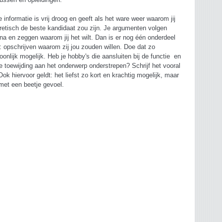
ussen en opleidingen.
 informatie is vrij droog en geeft als het ware weer waarom jij
retisch de beste kandidaat zou zijn. Je argumenten volgen
na en zeggen waarom jij het wilt. Dan is er nog één onderdeel
: opschrijven waarom zij jou zouden willen. Doe dat zo
oonlijk mogelijk. Heb je hobby's die aansluiten bij de functie en
je toewijding aan het onderwerp onderstrepen? Schrijf het vooral
Ook hiervoor geldt: het liefst zo kort en krachtig mogelijk, maar
met een beetje gevoel.