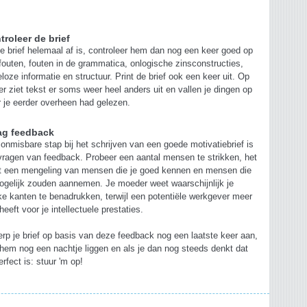
troleer de brief
je brief helemaal af is, controleer hem dan nog een keer goed op
fouten, fouten in de grammatica, onlogische zinsconstructies,
eloze informatie en structuur. Print de brief ook een keer uit. Op
er ziet tekst er soms weer heel anders uit en vallen je dingen op
 je eerder overheen had gelezen.
ag feedback
onmisbare stap bij het schrijven van een goede motivatiebrief is
vragen van feedback. Probeer een aantal mensen te strikken, het
st een mengeling van mensen die je goed kennen en mensen die
ogelijk zouden aannemen. Je moeder weet waarschijnlijk je
ke kanten te benadrukken, terwijl een potentiële werkgever meer
heeft voor je intellectuele prestaties.
rp je brief op basis van deze feedback nog een laatste keer aan,
 hem nog een nachtje liggen en als je dan nog steeds denkt dat
perfect is: stuur 'm op!
s