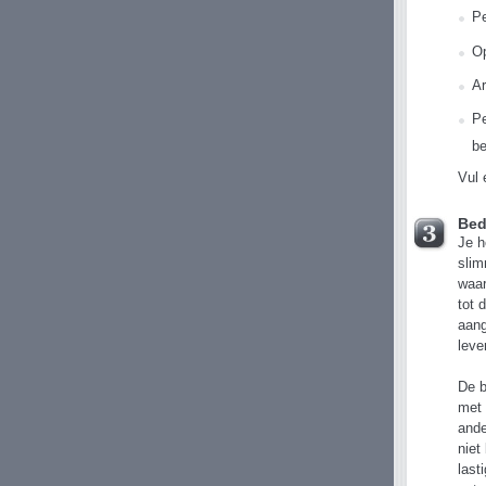
Pe
Op
Ar
Pe
be
Vul 
Bed
Je h
slim
waar
tot 
aang
leve
De b
met 
ande
niet
last