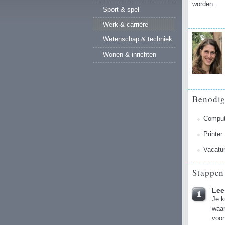
worden.
Sport & spel
Werk & carrière
Wetenschap & techniek
Wonen & inrichten
Benodi
Comput
Printer
Vacatu
Stappen
Lee
Je k
waar
voor