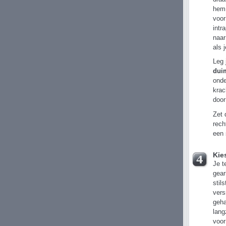
hem 
voor
intr
naar
als 
Leg 
dui
onde
krac
door
Zet 
rech
een 
Kie
Je t
gear
stil
vers
geha
lang
voor