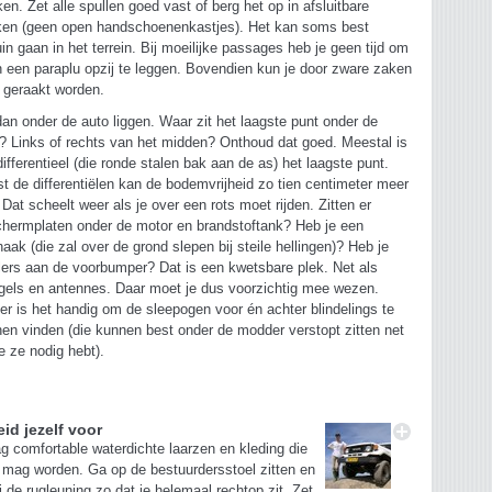
ken. Zet alle spullen goed vast of berg het op in afsluitbare
en (geen open handschoenenkastjes). Het kan soms best
in gaan in het terrein. Bij moeilijke passages heb je geen tijd om
 een paraplu opzij te leggen. Bovendien kun je door zware zaken
 geraakt worden.
an onder de auto liggen. Waar zit het laagste punt onder de
? Links of rechts van het midden? Onthoud dat goed. Meestal is
differentieel (die ronde stalen bak aan de as) het laagste punt.
t de differentiëlen kan de bodemvrijheid zo tien centimeter meer
. Dat scheelt weer als je over een rots moet rijden. Zitten er
hermplaten onder de motor en brandstoftank? Heb je een
haak (die zal over de grond slepen bij steile hellingen)? Heb je
lers aan de voorbumper? Dat is een kwetsbare plek. Net als
gels en antennes. Daar moet je dus voorzichtig mee wezen.
er is het handig om de sleepogen voor én achter blindelings te
en vinden (die kunnen best onder de modder verstopt zitten net
je ze nodig hebt).
eid jezelf voor
g comfortable waterdichte laarzen en kleding die
 mag worden. Ga op de bestuurdersstoel zitten en
i de rugleuning zo dat je helemaal rechtop zit. Zet