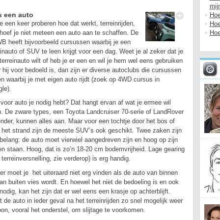
mij
s een auto
Hoe
Hoe
je een keer proberen hoe dat werkt, terreinrijden,
Hoe
hoef je niet meteen een auto aan te schaffen. De
 heeft bijvoorbeeld cursussen waarbij je een
einauto of SUV te leen krijgt voor een dag. Weet je al zeker dat je
terreinauto wilt of heb je er een en wil je hem wel eens gebruiken
 hij voor bedoeld is, dan zijn er diverse autoclubs die cursussen
n waarbij je met eigen auto rijdt (zoek op 4WD cursus in
le).
voor auto je nodig hebt? Dat hangt ervan af wat je ermee wil
. De zware types, een Toyota Landcruiser 70-serie of LandRover
nder, kunnen alles aan. Maar voor een tochtje door het bos of
 het strand zijn de meeste SUV’s ook geschikt. Twee zaken zijn
belang: de auto moet vierwiel aangedreven zijn en hoog op zijn
en staan. Hoog, dat is zo’n 18-20 cm bodemvrijheid. Lage gearing
 terreinversnelling, zie verderop) is erg handig.
er moet je het uiteraard niet erg vinden als de auto van binnen
an buiten vies wordt. En hoewel het niet de bedoeling is en ook
 nodig, kan het zijn dat er wel eens een krasje op achterblijft.
t de auto in ieder geval na het terreinrijden zo snel mogelijk weer
on, vooral het onderstel, om slijtage te voorkomen.