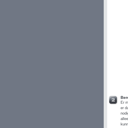
Ber
Er m
er d
nodi
alle
kunn