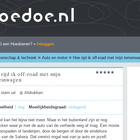
l een Hoedoener? »
Inloggen
»
»
enschap & techniek
Auto en motor
Hoe rijd ik off-road met mijn terreinw
rijd ik off-road met mijn
reinwagen
 stem uit
Afdrukken
eelheid
1 dag
Moeilijkheidsgraad:
uitdagend
d kan het bijna niet meer. Maar in het buitenland zijn er nog
kken waar je met de auto van de verharde weg af mag. Een mooie
bospaden of landerijen, door de bergen of door de eindeloze
van de Sahara. Dat vereist nogal wat van je auto en jezelf.