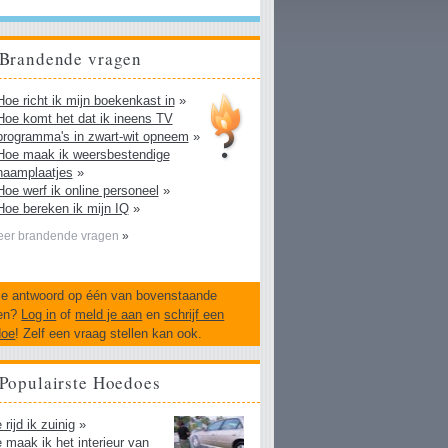
Brandende vragen
Hoe richt ik mijn boekenkast in
»
Hoe komt het dat ik ineens TV
programma's in zwart-wit opneem
»
Hoe maak ik weersbestendige
naamplaatjes
»
Hoe werf ik online personeel
»
Hoe bereken ik mijn IQ
»
er brandende vragen
»
je antwoord op één van bovenstaande
en?
Log in
of
meld je aan
en
schrijf een
doe
! Zelf een vraag stellen kan ook.
Populairste Hoedoes
rijd ik zuinig
»
 maak ik het interieur van