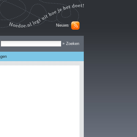
Nieuws
Zoek
»
agen