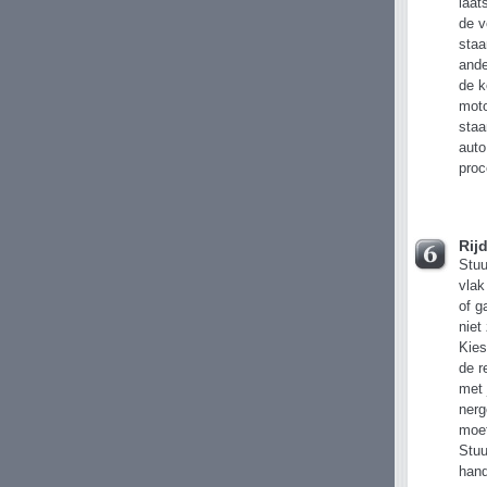
laat
de v
staa
ande
de k
moto
staa
auto
proc
Rij
Stuu
vlak
of g
niet
Kies
de r
met 
nerg
moet
Stuu
hand