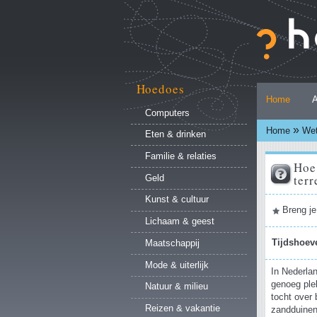
Ga
naar
inhoud.
|
Ga
naar
Hoedoes
Persoonlijke
navigatie
Home
A
hulpmiddelen
Computers
»
Home
Wet
Eten & drinken
Familie & relaties
Hoe 
ter
Geld
Kunst & cultuur
Document
Breng je
acties
Lichaam & geest
Maatschappij
Tijdshoev
Mode & uiterlijk
In Nederlan
genoeg ple
Natuur & milieu
tocht over 
Reizen & vakantie
zandduinen 