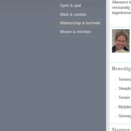
Allereerst 
Sport & spel
verstandig 
tegenkomen.
Werk & carrière
Wetenschap & techniek
Wonen & inrichten
Benodi
Terrein
Sleepli
Terrein
Bijrijde
Genoeg
Stappen