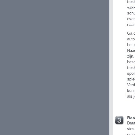
trek
vakk
schu
even
naar
Ga d
auto
het 
Naas
zijn
besc
trek
spoi
spie
Verd
kunn
als 
Ber
Draa
vies
draa