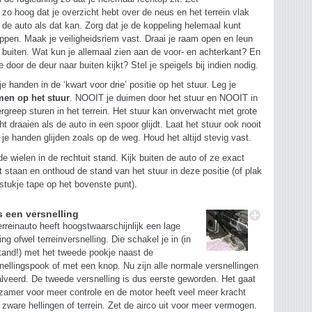
zo hoog dat je overzicht hebt over de neus en het terrein vlak
 de auto als dat kan. Zorg dat je de koppeling helemaal kunt
appen. Maak je veiligheidsriem vast. Draai je raam open en leun
 buiten. Wat kun je allemaal zien aan de voor- en achterkant? En
je door de deur naar buiten kijkt? Stel je speigels bij indien nodig.
je handen in de ‘kwart voor drie’ positie op het stuur. Leg je
men op het stuur
. NOOIT je duimen door het stuur en NOOIT in
rgreep sturen in het terrein. Het stuur kan onverwacht met grote
ht draaien als de auto in een spoor glijdt. Laat het stuur ook nooit
 je handen glijden zoals op de weg. Houd het altijd stevig vast.
de wielen in de rechtuit stand. Kijk buiten de auto of ze exact
t staan en onthoud de stand van het stuur in deze positie (of plak
stukje tape op het bovenste punt).
s een versnelling
erreinauto heeft hoogstwaarschijnlijk een lage
ing ofwel terreinversnelling. Die schakel je in (in
stand!) met het tweede pookje naast de
nellingspook of met een knop. Nu zijn alle normale versnellingen
lveerd. De tweede versnelling is dus eerste geworden. Het gaat
zamer voor meer controle en de motor heeft veel meer kracht
 zware hellingen of terrein. Zet de airco uit voor meer vermogen.