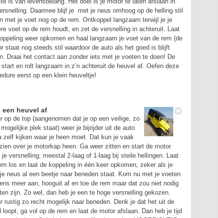
ste is van levensbelang. Het doel is je motor te laten afslaan in
ersnelling. Daarmee blijf je met je neus omhoog op de helling stil
n met je voet nog op de rem. Ontkoppel langzaam terwijl je je
re voet op de rem houdt, en zet de versnelling in achteruit. Laat
oppeling weer opkomen en haal langzaam je voet van de rem (de
r staat nog steeds stil waardoor de auto als het goed is blijft
n. Draai het contact aan zonder iets met je voeten te doen! De
 start en rolt langzaam in z’n achteruit de heuvel af. Oefen deze
edure eerst op een klein heuveltje!
d een heuvel af
r op de top (aangenomen dat je op een veilige, zo
 mogelijke plek staat) weer je bijrijder uit de auto
a zelf kijken waar je heen moet. Dat kun je vaak
 zien over je motorkap heen. Ga weer zitten en start de motor.
 je versnelling; meestal 2-laag of 1-laag bij steile hellingen. Laat
em los en laat de koppeling in één keer opkomen, zeker als je
je neus al een beetje naar beneden staat. Kom nu met je voeten
ens meer aan, hooguit af en toe de rem maar dat zou niet nodig
en zijn. Zo wel, dan heb je een te hoge versnelling gekozen.
r rustig zo recht mogelijk naar beneden. Denk je dat het uit de
 loopt, ga vol op de rem en laat de motor afslaan. Dan heb je tijd