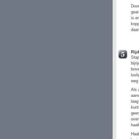
Door
gear
is e
kopp
daar
Rij
Stap
bijr
bove
losl
weg 
Als 
aanw
laag
kunt
geen
over
haal
Haal