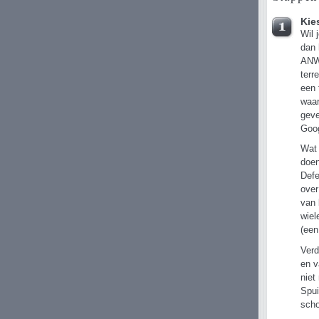
Kie
Wil 
dan 
ANWB
terr
een 
waar
geve
Goog
Wat 
doen
Defe
over
van 
wiel
(een
Verd
en v
niet
Spui
scho