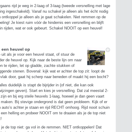
gaans rijd je weg in 2-laag of 3-laag (tweede versnelling met lage
ing ingeschakeld). Vanaf nu schakel je alleen als het écht nodig
n ontkoppel je alleen als je gaat schakelen. Niet remmen op de
eling! Je kiest ruim vóór de hindernis een versnelling en blijft
in rijden, wat er ook gebeurt. Schakel NOOIT op een heuvel!
d een heuvel op
 uit als je voor een heuvel staat, of stuur de
ijder de heuvel op. Kijk naar de beste lijn om naar
n te rijden, let op gladde, zachte stukken of
iggende stenen. Bovenal: kijk wat er achter de top zit: loopt de
vlak door, gaat hij scherp naar beneden of maakt hij een bocht?
alles duidelijk is stapt de bijrijder in (of niet, die kan ook
ijzingen geven). Start en kies je versnelling. Dat zal meestal 2-
 zijn en bij erg steile heuvels 1-laag, hoewel je dan geen vaart
 maken. Bij stevige ondergrond is dat geen probleem. Kijk of er
 auto’s achter je staan en rijd RECHT omhoog. Rijd nooit schuin
 een helling en probeer NOOIT om te draaien als je de top niet
t!
 je de top niet: ga vol in de remmen. NIET ontkoppelen! Dat