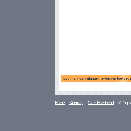
Home
Sitemap
Over Hoedoe.nl
© Copyr