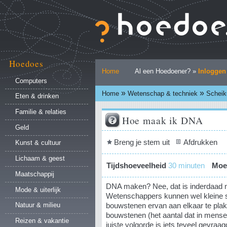
Ga
naar
inhoud.
|
Ga
naar
Hoedoes
Persoonlijke
navigatie
Home
Al een Hoedoener? »
Inloggen
hulpmiddelen
Computers
»
»
Home
Wetenschap & techniek
Scheik
Eten & drinken
Familie & relaties
Hoe maak ik DNA
Geld
Document
Breng je stem uit
Afdrukken
Kunst & cultuur
acties
Lichaam & geest
Tijdshoeveelheid
30 minuten
Moei
Maatschappij
DNA maken? Nee, dat is inderdaad n
Mode & uiterlijk
Wetenschappers kunnen wel kleine 
bouwstenen ervan aan elkaar te plak
Natuur & milieu
bouwstenen (het aantal dat in mensel
Reizen & vakantie
juiste volgorde is iets teveel gevraag