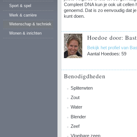
Compleet DNA kun je ook uit cellen h
Sport & spel
genoemd. Dat is zo eenvoudig dat je
Werk & carrière
kunt doen.
Wetenschap & techniek
Wonen & inrichten
Hoedoe door: Bast
Bekijk het profiel van Ba
Aantal Hoedoes: 59
Benodigdheden
Spliterwten
Zout
Water
Blender
Zeef
Vloeibare zeep