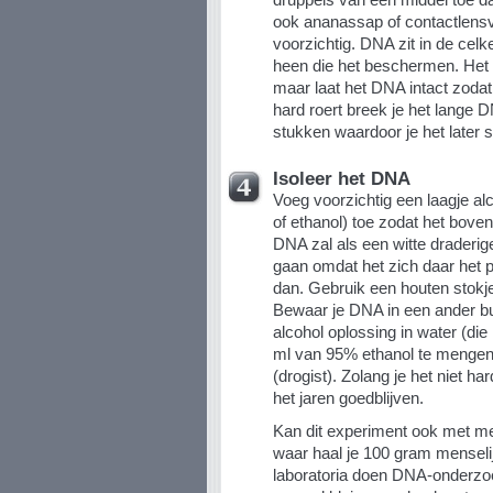
ook ananassap of contactlensvl
voorzichtig. DNA zit in de ce
heen die het beschermen. Het 
maar laat het DNA intact zodat j
hard roert breek je het lange 
stukken waardoor je het later s
Isoleer het DNA
Voeg voorzichtig een laagje al
of ethanol) toe zodat het boven
DNA zal als een witte draderig
gaan omdat het zich daar het p
dan. Gebruik een houten stokje 
Bewaar je DNA in een ander b
alcohol oplossing in water (die
ml van 95% ethanol te mengen 
(drogist). Zolang je het niet ha
het jaren goedblijven.
Kan dit experiment ook met m
waar haal je 100 gram menseli
laboratoria doen DNA-onderzo